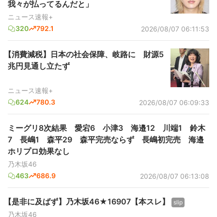
我々が払ってるんだと」
ニュース速報+
320
792.1
2026/08/07 06:11:53
【消費減税】日本の社会保障、岐路に 財源5
兆円見通し立たず
ニュース速報+
624
780.3
2026/08/07 06:09:33
ミーグリ8次結果 愛宕6 小津3 海邉12 川端1 鈴木
7 長嶋1 森平29 森平完売ならず 長嶋初完売 海邉
ホリプロ効果なし
乃木坂46
463
686.9
2026/08/07 06:13:08
【是非に及ばず】乃木坂46★16907【本スレ】
slip
乃木坂46