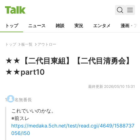
トップ
ニュース
雑談
実況
エンタメ
漫画・ア
トップ
板一覧
アウトロー
★★【二代目東組】【二代目清勇会】
★★part10
最終更新
2026/05/10 15:31
1
.
名無番長
これでいいのかな。
※前スレ
https://medaka.5ch.net/test/read.cgi/4649/1588737
056/l50