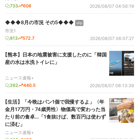
733
606
2026/08/07 04:56:19
◆◆◆8月の市況 その5◆◆◆
slip
市況1
813
572.7
2026/08/07 06:07:27
【熊本】日本の地震被害に支援したのに「韓国
産の水は水洗トイレに」
ニュース速報+
262
440.5
2026/08/07 06:13:39
【生活】「今晩はパン1個で我慢するよ」〈年
金月17万円・74歳男性〉物価高で変わった当
たり前の食卓…「1食抜けば、数百円は使わず
に済む」
ニュース速報+