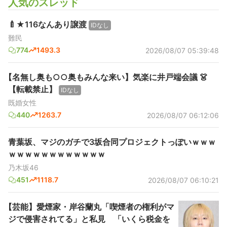
人気のスレッド
🍼★116なんあり譲渡
IDなし
難民
774
1493.3
2026/08/07 05:39:48
【名無し奥も○○奥もみんな来い】気楽に井戸端会議 👗
【転載禁止】
IDなし
既婚女性
440
1263.7
2026/08/07 06:12:06
青葉坂、マジのガチで3坂合同プロジェクトっぽいｗｗｗ
ｗｗｗｗｗｗｗｗｗｗｗｗ
乃木坂46
451
1118.7
2026/08/07 06:10:21
【芸能】愛煙家・岸谷蘭丸「喫煙者の権利がマ
ジで侵害されてる」と私見 「いくら税金を