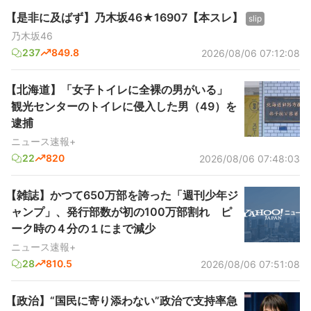
【是非に及ばず】乃木坂46★16907【本スレ】
slip
乃木坂46
237
849.8
2026/08/06 07:12:08
【北海道】「女子トイレに全裸の男がいる」
観光センターのトイレに侵入した男（49）を
逮捕
ニュース速報+
22
820
2026/08/06 07:48:03
【雑誌】かつて650万部を誇った「週刊少年ジ
ャンプ」、発行部数が初の100万部割れ ピ
ーク時の４分の１にまで減少
ニュース速報+
28
810.5
2026/08/06 07:51:08
【政治】“国民に寄り添わない”政治で支持率急