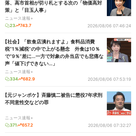
落、高市首相が切り札とする次の「物価高対
策」と「目玉人事」
ニュース速報+
23
743.7
2026/08/06 07:46:24
【社会】「飲食店潰れますよ」食料品消費
税“1％減税”の中で上がる懸念 外食は10％
で“9％”差に…一方で対象の弁当店でも悲痛な
声「値下げできない…」
ニュース速報+
334
682.9
2026/08/06 07:53:19
【元ジャンポケ】斉藤慎二被告に懲役7年求刑
不同意性交などの罪
ニュース速報+
371
657.2
2026/08/06 07:32:27