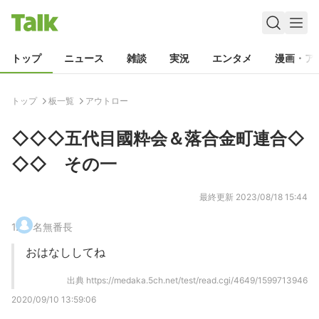
トップ
ニュース
雑談
実況
エンタメ
漫画・ア
トップ
板一覧
アウトロー
◇◇◇五代目國粋会＆落合金町連合◇
◇◇ その一
最終更新
2023/08/18 15:44
1
.
名無番長
おはなししてね
出典
https://medaka.5ch.net/test/read.cgi/4649/1599713946
2020/09/10 13:59:06