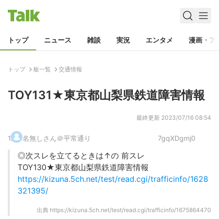
トップ
ニュース
雑談
実況
エンタメ
漫画・ア
トップ
板一覧
交通情報
TOY131★東京都山梨県鉄道障害情報
最終更新
2023/07/16 08:54
1
.
名無しさん＠平常通り
7gqXDgmj0
◎次スレを立てるときは↑の 前スレ
TOY130★東京都山梨県鉄道障害情報
https://kizuna.5ch.net/test/read.cgi/trafficinfo/1628
321395/
出典
https://kizuna.5ch.net/test/read.cgi/trafficinfo/1675864470