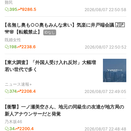
難民
395
9286.5
2026/08/07 22:50:58
【名無し奥も○○奥もみんな来い】気楽に井戸端会議 🇯🇵
🎌🌸【転載禁止】
IDなし
既婚女性
198
2238.6
2026/08/07 22:50:52
【東大調査】「外国人受け入れ反対」大幅増
若い世代で多く
ニュース速報+
374
2208.4
2026/08/07 22:49:05
【衝撃】一ノ瀬美空さん、地元の同級生の友達が地方局の
新人アナウンサーだと発覚
乃木坂46
34
2200.4
2026/08/07 22:48:48