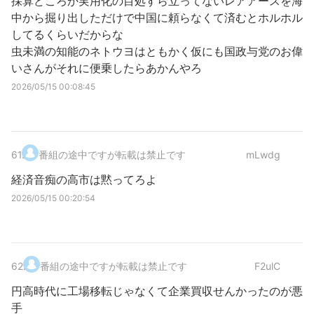
採算どころか実用化の目処すら立ってないレアアースを海
中から掘り出しただけで中国に頼らなくて済むとホルホル
してるくらいだからな
虫未満の知能のネトウヨはともかく仮にも国政与党のお偉
いさんがそれに便乗したらあかんやろ
2026/05/15 00:08:45
61
.
番組の途中ですが転載は禁止です
mLwdg
経済音痴の高市は黙ってろよ
2026/05/15 00:20:54
62
.
番組の途中ですが転載は禁止です
F2ulC
円高時代に工場移転じゃなくて企業買収せんかったのが悪
手