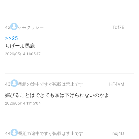
42
.
ケモクラシー
Tqf7E
>>25
ちげーよ馬鹿
2026/05/14 11:05:17
43
.
番組の途中ですが転載は禁止です
HF4VM
媚びることはできても頭は下げられないのかよ
2026/05/14 11:15:04
44
.
番組の途中ですが転載は禁止です
nxj4D