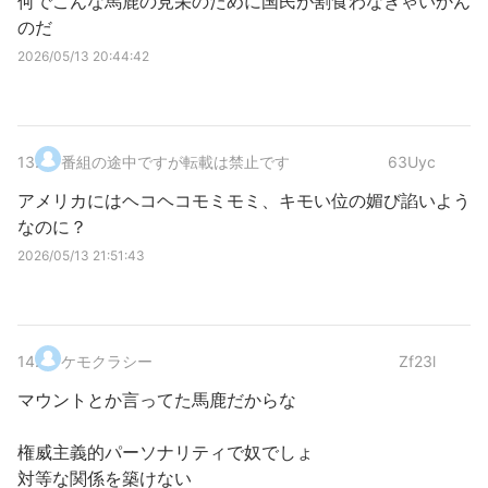
何でこんな馬鹿の見栄のために国民が割食わなきゃいかん
のだ
2026/05/13 20:44:42
13
.
番組の途中ですが転載は禁止です
63Uyc
アメリカにはヘコヘコモミモミ、キモい位の媚び諂いよう
なのに？
2026/05/13 21:51:43
14
.
ケモクラシー
Zf23l
マウントとか言ってた馬鹿だからな
権威主義的パーソナリティで奴でしょ
対等な関係を築けない