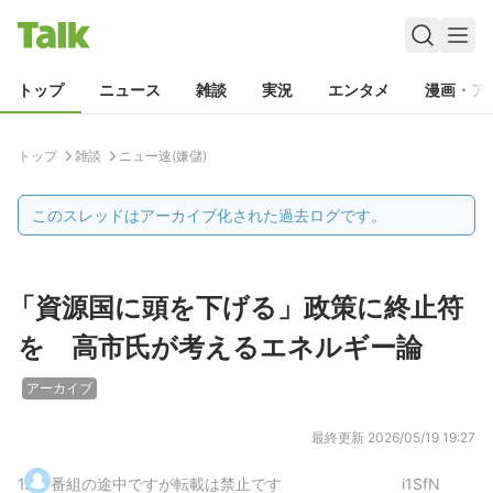
トップ
ニュース
雑談
実況
エンタメ
漫画・ア
トップ
雑談
ニュー速(嫌儲)
このスレッドはアーカイブ化された過去ログです。
「資源国に頭を下げる」政策に終止符
を 高市氏が考えるエネルギー論
アーカイブ
最終更新
2026/05/19 19:27
1
.
番組の途中ですが転載は禁止です
i1SfN