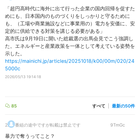
「超円高時代に海外に出て行った企業の国内回帰を促すた
めにも、日本国内のものづくりをしっかりと守るために
も、（工場や商業施設などに事業用の）電力を安価に、安
定的に供給できる対策を講じる必要がある」
高市氏は9月19日に開いた総裁選の出馬会見でこう強調し
た。エネルギーと産業政策を一体として考えている姿勢を
示した。
https://mainichi.jp/articles/20251018/k00/00m/020/24
5000c
2026/05/13 19:14:18
85
すべて
|
最新の50件
2
.
番組の途中ですが転載は禁止です
9TmGc
暴力で奪うってこと？