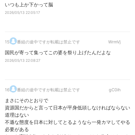
いつも上か下かって脳
2026/05/13 22:05:17
15
.
番組の途中ですが転載は禁止です
WrmVj
国民が寄って集ってこの婆を祭り上げたんだよな
2026/05/13 22:08:27
16
.
番組の途中ですが転載は禁止です
gC0ih
まさにそのとおりで
資源国だからと言って日本が平身低頭しなければならない
道理はない
不遜な態度を日本に対してとるようなら一発カマしてやる
必要がある