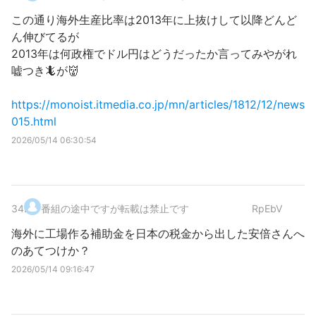
この通り海外生産比率は2013年に上抜けして以降どんど
ん伸びてるが
2013年は何政権でドル円はどうだったか言ってみやがれ
嘘つき🦎が👹
https://monoist.itmedia.co.jp/mn/articles/1812/12/news
015.html
2026/05/14 06:30:54
34
.
番組の途中ですが転載は禁止です
RpEbV
海外に工場作る補助金を日本の税金から出した安倍さんへ
のあてつけか？
2026/05/14 09:16:47