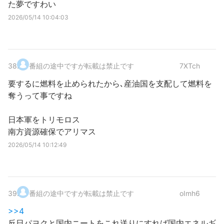
た夢ですわい
2026/05/14 10:04:03
38
.
番組の途中ですが転載は禁止です
7XTch
要するに燃料を止められたから､産油国を支配して燃料を
奪うって事ですね
日本軍をトリモロス
南方資源確保でアリマス
2026/05/14 10:12:49
39
.
番組の途中ですが転載は禁止です
oImh6
>>4
反日パヨクと国内ニートをこれ送りにすれば国内エネルギ