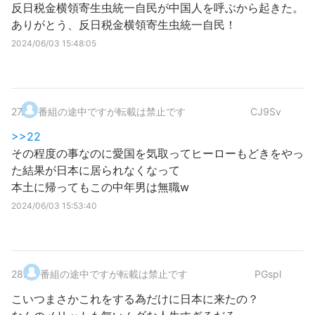
反日税金横領寄生虫統一自民が中国人を呼ぶから起きた。
ありがとう、反日税金横領寄生虫統一自民！
2024/06/03 15:48:05
27
.
番組の途中ですが転載は禁止です
CJ9Sv
>>22
その程度の事なのに愛国を気取ってヒーローもどきをやっ
た結果が日本に居られなくなって
本土に帰ってもこの中年男は無職w
2024/06/03 15:53:40
28
.
番組の途中ですが転載は禁止です
PGspl
こいつまさかこれをする為だけに日本に来たの？