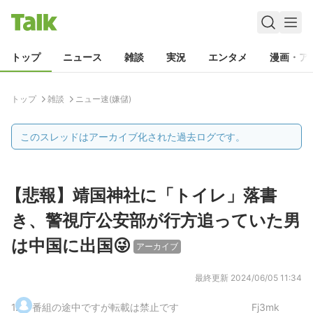
トップ
ニュース
雑談
実況
エンタメ
漫画・ア
トップ
雑談
ニュー速(嫌儲)
このスレッドはアーカイブ化された過去ログです。
【悲報】靖国神社に「トイレ」落書
き、警視庁公安部が行方追っていた男
は中国に出国😜
アーカイブ
最終更新
2024/06/05 11:34
1
.
番組の途中ですが転載は禁止です
Fj3mk