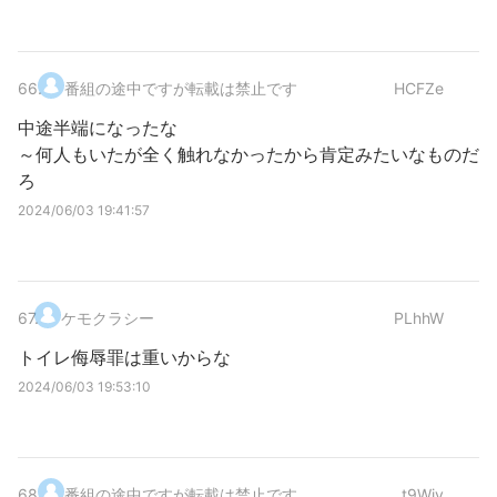
66
.
番組の途中ですが転載は禁止です
HCFZe
中途半端になったな
～何人もいたが全く触れなかったから肯定みたいなものだ
ろ
2024/06/03 19:41:57
67
.
ケモクラシー
PLhhW
トイレ侮辱罪は重いからな
2024/06/03 19:53:10
68
.
番組の途中ですが転載は禁止です
t9Wjy