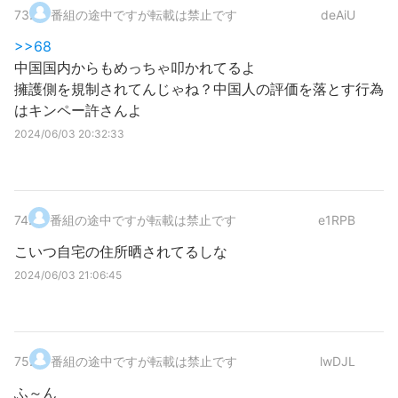
73
.
番組の途中ですが転載は禁止です
deAiU
>>68
中国国内からもめっちゃ叩かれてるよ
擁護側を規制されてんじゃね？中国人の評価を落とす行為
はキンペー許さんよ
2024/06/03 20:32:33
74
.
番組の途中ですが転載は禁止です
e1RPB
こいつ自宅の住所晒されてるしな
2024/06/03 21:06:45
75
.
番組の途中ですが転載は禁止です
lwDJL
ふ～ん