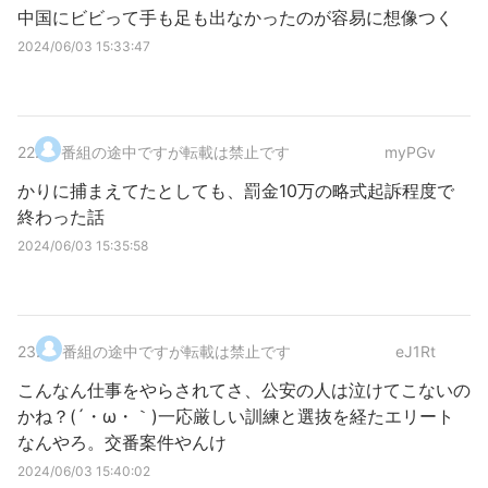
中国にビビって手も足も出なかったのが容易に想像つく
2024/06/03 15:33:47
22
.
番組の途中ですが転載は禁止です
myPGv
かりに捕まえてたとしても、罰金10万の略式起訴程度で
終わった話
2024/06/03 15:35:58
23
.
番組の途中ですが転載は禁止です
eJ1Rt
こんなん仕事をやらされてさ、公安の人は泣けてこないの
かね？(´・ω・｀)一応厳しい訓練と選抜を経たエリート
なんやろ。交番案件やんけ
2024/06/03 15:40:02