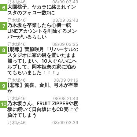
乃木坂46
08/09 03:49
大園桃子、ヤカラに絡まれイン
6
スタのフォロー数0に
乃木坂46
08/09 02:43
乃木坂を卒業したら心機一転
7
LINEアカウントを削除するメン
バーがいるらしい
乃木坂46
08/09 03:35
【朗報】菅原咲月「リハーサルの
8
スタジオに家の鍵を置いたまま
帰ってしまい、10人ぐらいにヘ
ルプして、岡本姫奈の家に泊め
てもらいました！！！」
乃木坂46
08/09 01:16
【悲報】賀喜、金川、弓木が卒業
9
か
乃木坂46
08/08 21:43
乃木坂さん、FRUIT ZIPPERや櫻
10
坂に続いて日向坂にもCD売上で
負けてしまう
乃木坂46
08/09 03:39