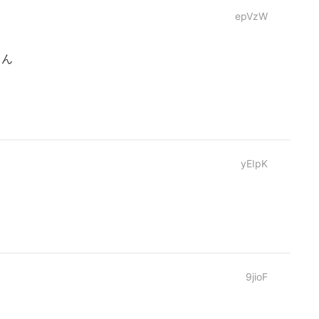
epVzW
ゃん
yEIpK
9jioF