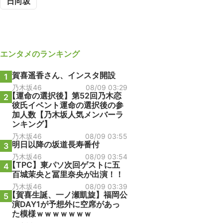
日向坂
エンタメ
のランキング
賀喜遥香さん、インスタ開設
1
乃木坂46
08/09 03:29
【運命の選択後】第52回乃木恋
2
彼氏イベント運命の選択後の参
加人数【乃木坂人気メンバーラ
ンキング】
乃木坂46
08/09 03:55
明日以降の坂道長寿番付
3
乃木坂46
08/09 03:54
【TPC】東パソ次回ゲストに五
4
百城茉央と冨里奈央が出演！！
乃木坂46
08/09 03:39
【賀喜生誕、一ノ瀬凱旋】福岡公
5
演DAY1が予想外に空席があっ
た模様ｗｗｗｗｗｗｗ