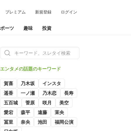
プレミアム
新規登録
ログイン
ポーツ
趣味
投資
エンタメの
話題のキーワード
賀喜
乃木坂
インスタ
遥香
一ノ瀬
乃木恋
長寿
五百城
菅原
咲月
美空
愛宕
森平
遠藤
茉央
冨里
奈央
池田
福岡公演