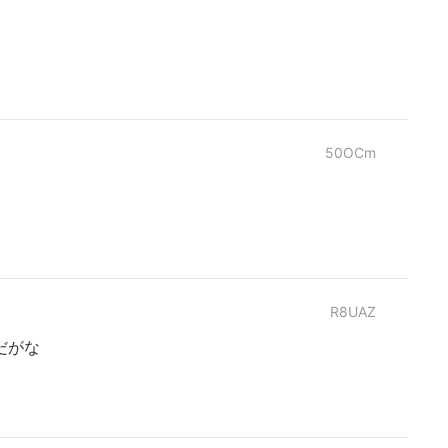
50OCm
R8UAZ
だがな