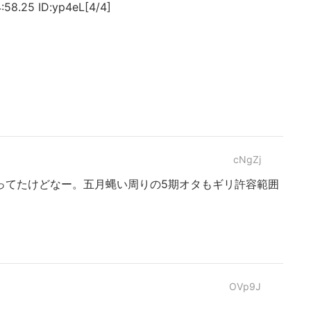
8.25 ID:yp4eL[4/4]
cNgZj
ってたけどなー。五月蝿い周りの5期オタもギリ許容範囲
OVp9J