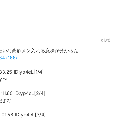
qjw8I
たいな高齢メン入れる意味が分からん
0847166/
25 ID:yp4eL[1/4]
な〜
.60 ID:yp4eL[2/4]
だよな
.58 ID:yp4eL[3/4]