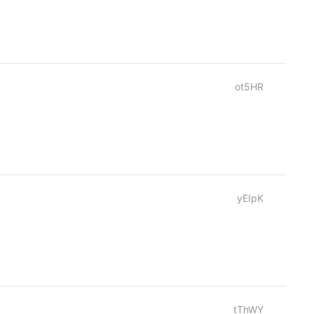
ot5HR
yEIpK
tThWY