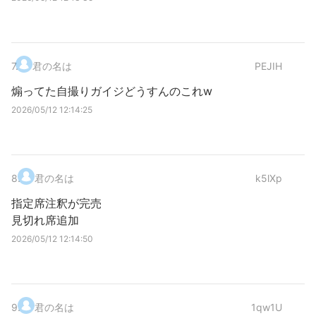
7
.
君の名は
PEJIH
煽ってた自撮りガイジどうすんのこれw
2026/05/12 12:14:25
8
.
君の名は
k5lXp
指定席注釈が完売
見切れ席追加
2026/05/12 12:14:50
9
.
君の名は
1qw1U