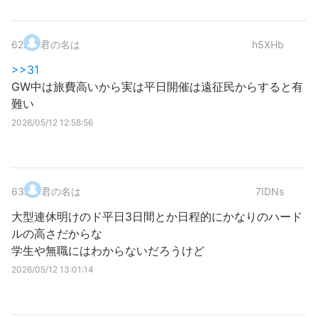
62
.
君の名は
h5XHb
>>31
GW中は旅費高いから実は平日開催は遠征民からすると有
難い
2026/05/12 12:58:56
63
.
君の名は
7IDNs
大型連休明けのド平日3日間とか日程的にかなりのハード
ルの高さだからな
学生や無職にはわからないだろうけど
2026/05/12 13:01:14