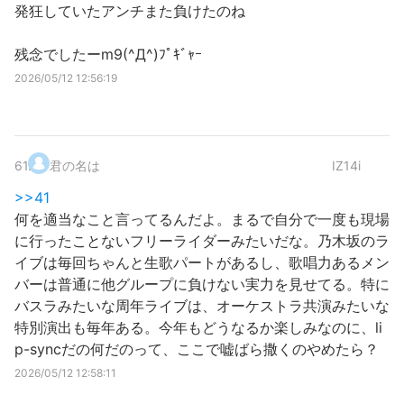
発狂していたアンチまた負けたのね
残念でしたーm9(^Д^)ﾌﾟｷﾞｬｰ
2026/05/12 12:56:19
61
.
君の名は
IZ14i
>>41
何を適当なこと言ってるんだよ。まるで自分で一度も現場
に行ったことないフリーライダーみたいだな。乃木坂のラ
イブは毎回ちゃんと生歌パートがあるし、歌唱力あるメン
バーは普通に他グループに負けない実力を見せてる。特に
バスラみたいな周年ライブは、オーケストラ共演みたいな
特別演出も毎年ある。今年もどうなるか楽しみなのに、li
p-syncだの何だのって、ここで嘘ばら撒くのやめたら？
2026/05/12 12:58:11