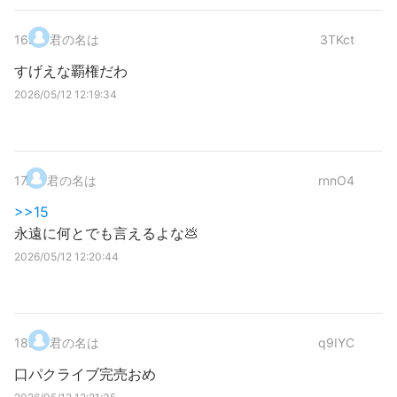
16
.
君の名は
3TKct
すげえな覇権だわ
2026/05/12 12:19:34
17
.
君の名は
rnnO4
>>15
永遠に何とでも言えるよな💩
2026/05/12 12:20:44
18
.
君の名は
q9IYC
口パクライブ完売おめ