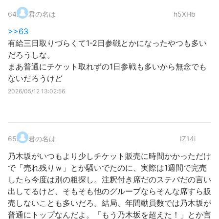
64
.
君の名は
h5XHb
>>63
有給三日取りづらくて1-2日参戦とかになったやつも多い
だろうしな。
まあ普通にチケット取れずの1日参戦も多いから無念でも
ないだろうけど
2026/05/12 13:02:56
65
.
君の名は
IZ14i
乃木坂がいつもより少しチケット販売に時間かかっただけ
で「売れ残りｗ」とか騒いでたのに、実際は1週間で完売
したら今度は別の粗探し。注釈付き席だのステバだの言い
出してるけど、そもそも他のグループならそんな席すら販
売しないことも多いだろ。結局、年間動員数では乃木坂が
普通にトップなんだよ。「もう乃木坂を超えた！」とか言