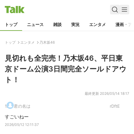
トップ
ニュース
雑談
実況
エンタメ
漫画・ア
トップ
エンタメ
乃木坂46
見切れも全完売！乃木坂46、平日東
京ドーム公演3日間完全ソールドアウ
ト！
最終更新
2026/05/14 18:17
1
.
君の名は
rDftE
すごいねー
2026/05/12 12:11:37