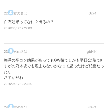
22
.
君の名は
Gjjx4
白石効果ってなに？出るの？
2026/05/12 12:22:03
23
.
君の名は
gbHlK
梅澤の卒コン効果があってもGW後でしかも平日公演はさ
すがの乃木坂でも埋まらないかなって思ったけど杞憂だっ
たな
さすがだわ
2026/05/12 12:23:14
24
.
君の名は
8fF71