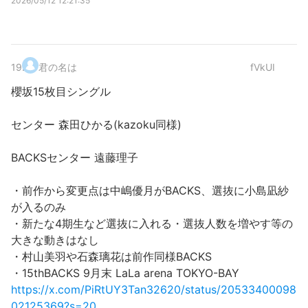
2026/05/12 12:21:35
19
.
君の名は
fVkUI
櫻坂15枚目シングル
センター 森田ひかる(kazoku同様)
BACKSセンター 遠藤理子
・前作から変更点は中嶋優月がBACKS、選抜に小島凪紗
が入るのみ
・新たな4期生など選抜に入れる・選抜人数を増やす等の
大きな動きはなし
・村山美羽や石森璃花は前作同様BACKS
・15thBACKS 9月末 LaLa arena TOKYO-BAY
https://x.com/PiRtUY3Tan32620/status/20533400098
02125369?s=20