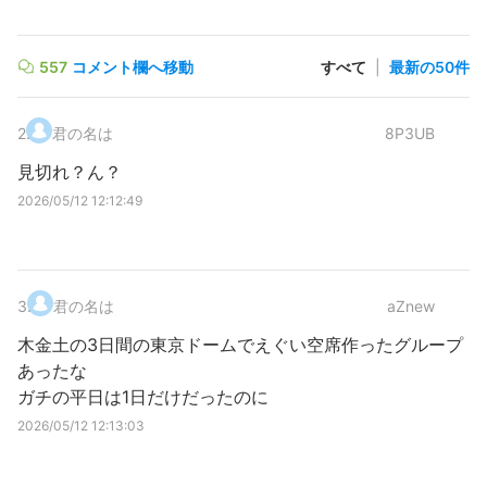
557
コメント欄へ移動
すべて
|
最新の50件
2
.
君の名は
8P3UB
見切れ？ん？
2026/05/12 12:12:49
3
.
君の名は
aZnew
木金土の3日間の東京ドームでえぐい空席作ったグループ
あったな
ガチの平日は1日だけだったのに
2026/05/12 12:13:03