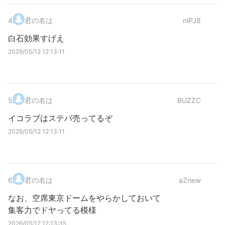
4
.
君の名は
niPJ8
白石効果すげえ
2026/05/12 12:13:11
5
.
君の名は
BUZZC
イコラブはステバ売ってるぞ
2026/05/12 12:13:11
6
.
君の名は
aZnew
なお、空席東京ドームをやらかしておいて
集客力でドヤってる模様
2026/05/12 12:13:35