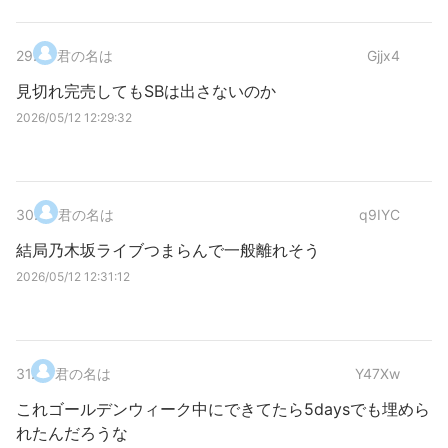
29
.
君の名は
Gjjx4
見切れ完売してもSBは出さないのか
2026/05/12 12:29:32
30
.
君の名は
q9IYC
結局乃木坂ライブつまらんで一般離れそう
2026/05/12 12:31:12
31
.
君の名は
Y47Xw
これゴールデンウィーク中にできてたら5daysでも埋めら
れたんだろうな