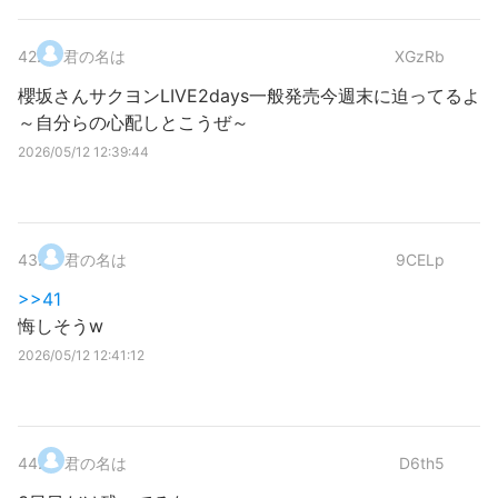
42
.
君の名は
XGzRb
櫻坂さんサクヨンLIVE2days一般発売今週末に迫ってるよ
～自分らの心配しとこうぜ～
2026/05/12 12:39:44
43
.
君の名は
9CELp
>>41
悔しそうw
2026/05/12 12:41:12
44
.
君の名は
D6th5