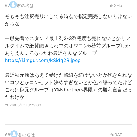
67
.
君の名は
h5XHb
そもそも注釈売り出してる時点で指定完売しないわけない
からな。
一般先着でスタンド最上列2-3列程度も売れないとかリア
ルタイムで絶賛飽きられ中のオワコン5秒前グループしか
ありえん…てあったわ最近そんなグループ
https://i.imgur.com/kSidq2R.jpeg
最近秋元康はあえて受けた路線を続けないとか飽きられな
いコツとかコンセプト決めすぎないとか色々語ってたけど
これは秋元グループ（Y&Nbrothers界隈）の勝利宣言だっ
たわけか
2026/05/12 13:23:00
68
.
君の名は
fu9AT