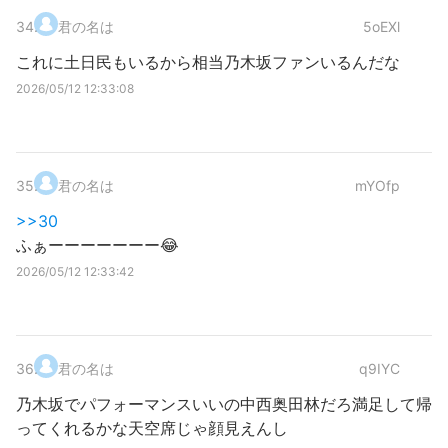
34
.
君の名は
5oEXl
これに土日民もいるから相当乃木坂ファンいるんだな
2026/05/12 12:33:08
35
.
君の名は
mYOfp
>>30
ふぁーーーーーーー😂
2026/05/12 12:33:42
36
.
君の名は
q9IYC
乃木坂でパフォーマンスいいの中西奥田林だろ満足して帰
ってくれるかな天空席じゃ顔見えんし