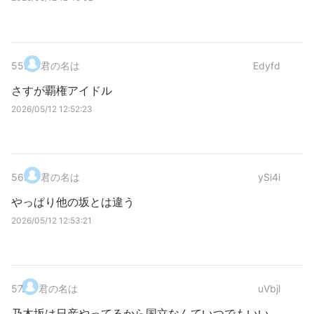
55
.
君の名は
Edyfd
さすが覇権アイドル
2026/05/12 12:52:23
56
.
君の名は
ySi4i
やっぱり他の坂とは違う
2026/05/12 12:53:21
57
.
君の名は
uVbjl
乃木坂は日産やってるから国立なんていつでもいい