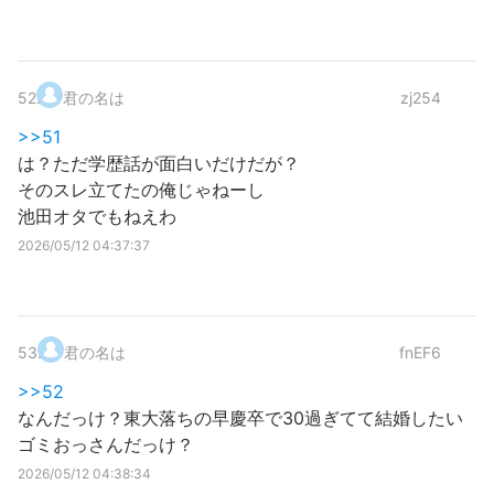
52
.
君の名は
zj254
>>51
は？ただ学歴話が面白いだけだが？
そのスレ立てたの俺じゃねーし
池田オタでもねえわ
2026/05/12 04:37:37
53
.
君の名は
fnEF6
>>52
なんだっけ？東大落ちの早慶卒で30過ぎてて結婚したい
ゴミおっさんだっけ？
2026/05/12 04:38:34