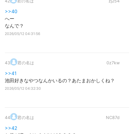
42
.
君の名は
zj254
>>40
へー
なんで？
2026/05/12 04:31:56
43
.
君の名は
0z7kw
>>41
池田好きなやつなんかいるの？あたまおかしくね？
2026/05/12 04:32:30
44
.
君の名は
NC87d
>>42