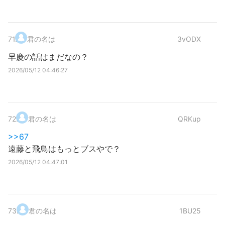
71
.
君の名は
3vODX
早慶の話はまだなの？
2026/05/12 04:46:27
72
.
君の名は
QRKup
>>67
遠藤と飛鳥はもっとブスやで？
2026/05/12 04:47:01
73
.
君の名は
1BU25