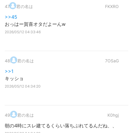
47
.
君の名は
FKXRO
>>45
おっはー賀喜オタだよーんw
2026/05/12 04:33:46
48
.
君の名は
7OSaG
>>1
キッショ
2026/05/12 04:34:20
49
.
君の名は
K0hgj
朝の4時にスレ建てるくらい落ちぶれてるんだね、、