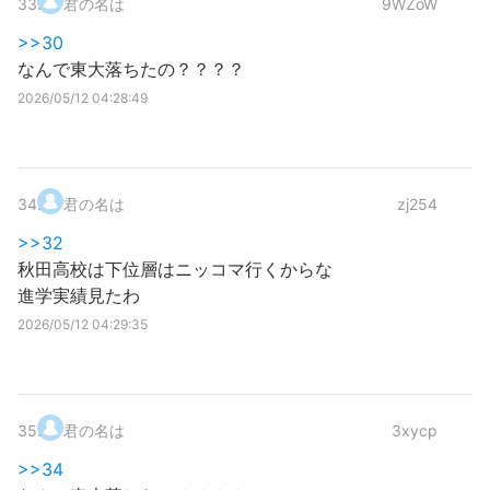
33
.
君の名は
9WZoW
>>30
なんで東大落ちたの？？？？
2026/05/12 04:28:49
34
.
君の名は
zj254
>>32
秋田高校は下位層はニッコマ行くからな
進学実績見たわ
2026/05/12 04:29:35
35
.
君の名は
3xycp
>>34