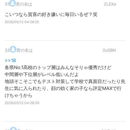
31
.
君の名は
ZLEXa
こいつなら賀喜の好き嫌いに毎日いるぜ？笑
2026/05/12 04:28:25
32
.
君の名は
0uSBN
>>18
各県No.1高校のトップ層はみんなそりゃ優秀だけど
中間層や下位層がレベル低いんだよ
地頭そこそこでもテスト対策して学校で真面目だったり先
生に気に入られたり、顔の効く家の子なら評定MAXで行
けちゃうから
2026/05/12 04:28:39