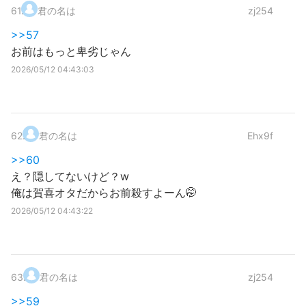
61
.
君の名は
zj254
>>57
お前はもっと卑劣じゃん
2026/05/12 04:43:03
62
.
君の名は
Ehx9f
>>60
え？隠してないけど？w
俺は賀喜オタだからお前殺すよーん🤭
2026/05/12 04:43:22
63
.
君の名は
zj254
>>59