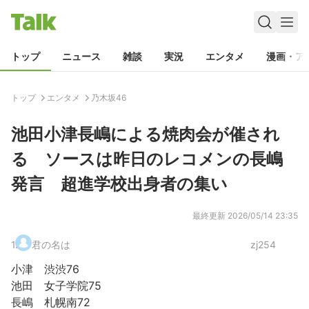
トップ
ニュース
雑談
実況
エンタメ
漫画・ア
トップ
エンタメ
乃木坂46
池田小津長嶋による焼肉会が催され
る ソースは昨日のレコメンの長嶋
発言 超進学校出身者の集い
最終更新
2026/05/14 23:35
1
.
君の名は
zj254
小津 渋渋76
池田 女子学院75
長嶋 札幌南72