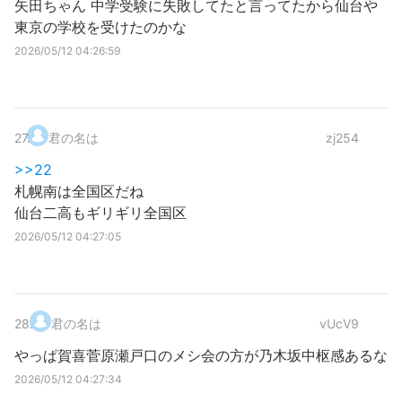
矢田ちゃん 中学受験に失敗してたと言ってたから仙台や
東京の学校を受けたのかな
2026/05/12 04:26:59
27
.
君の名は
zj254
>>22
札幌南は全国区だね
仙台二高もギリギリ全国区
2026/05/12 04:27:05
28
.
君の名は
vUcV9
やっぱ賀喜菅原瀬戸口のメシ会の方が乃木坂中枢感あるな
2026/05/12 04:27:34