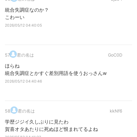
統合失調症なのか？
こわーい
2026/05/12 04:40:05
57
.
君の名は
GoC0D
ほらね
統合失調症とかすぐ差別用語を使うおっさんw
2026/05/12 04:40:46
58
.
君の名は
kkNf6
学歴ジジイ久しぶりに見たわ
賀喜オタあたりに死ぬほど恨まれてるよね