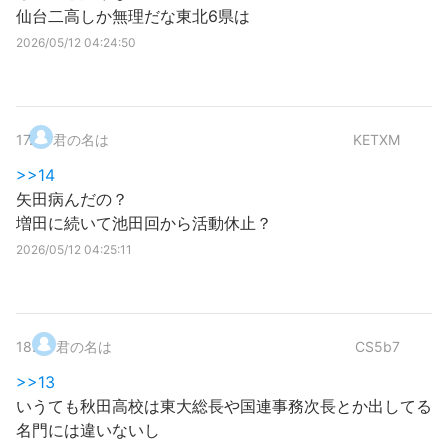
仙台二高しか無理だな東北6県は
2026/05/12 04:24:50
17
.
君の名は
KETXM
>>14
矢田病んだの？
増田に続いて池田回から活動休止？
2026/05/12 04:25:11
18
.
君の名は
CS5b7
>>13
いうても秋田高校は東大総長や国連事務次長とか出してる
名門には違いないし