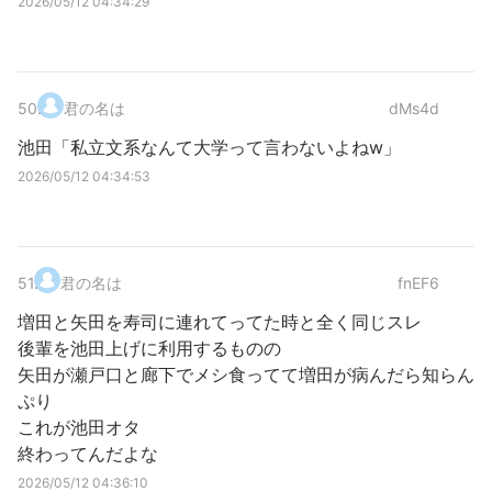
2026/05/12 04:34:29
50
.
君の名は
dMs4d
池田「私立文系なんて大学って言わないよねw」
2026/05/12 04:34:53
51
.
君の名は
fnEF6
増田と矢田を寿司に連れてってた時と全く同じスレ
後輩を池田上げに利用するものの
矢田が瀬戸口と廊下でメシ食ってて増田が病んだら知らん
ぷり
これが池田オタ
終わってんだよな
2026/05/12 04:36:10