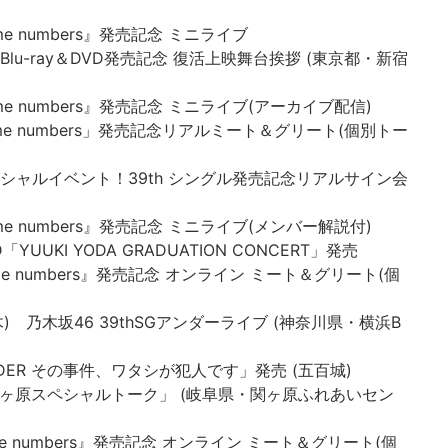
ame numbers』発売記念 ミニライブ
」Blu-ray＆DVD発売記念 復活上映舞台挨拶 (東京都・新宿
Same numbers』発売記念 ミニライブ(アーカイブ配信)
「Same numbers」発売記念リアルミート＆グリート(個別トー
ー)”スペシャルイベント！39th シングル発売記念リアルサイン会
Same numbers』発売記念 ミニライブ(メンバー解説付)
 DVD「YUUKI YODA GRADUATION CONCERT」発売
Same numbers』発売記念 オンライン ミート＆グリート(個
/09(木) 乃木坂46 39thSGアンダーライブ (神奈川県・横浜B
X「MADDER その事件、ワタシが犯人です」発売 (五百城)
25「関ヶ原スペシャルトーク」 (岐阜県・関ヶ原ふれあいセン
Same numbers』発売記念 オンライン ミート＆グリート(個