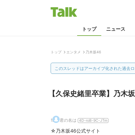
トップ
ニュース
トップ
エンタメ
乃木坂46
このスレッドはアーカイブ化された過去ロ
【久保史緒里卒業】乃木坂4
1
.
君の名は
4D-roB-9C-JTm
☆乃木坂46公式サイト