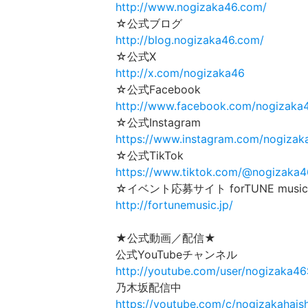
http://www.nogizaka46.com/
☆公式ブログ
http://blog.nogizaka46.com/
☆公式X
http://x.com/nogizaka46
☆公式Facebook
http://www.facebook.com/nogizaka
☆公式Instagram
https://www.instagram.com/nogizaka
☆公式TikTok
https://www.tiktok.com/@nogizaka46
☆イベント応募サイト forTUNE music
http://fortunemusic.jp/
★公式動画／配信★
公式YouTubeチャンネル
http://youtube.com/user/nogizaka4
乃木坂配信中
https://youtube.com/c/nogizakahais