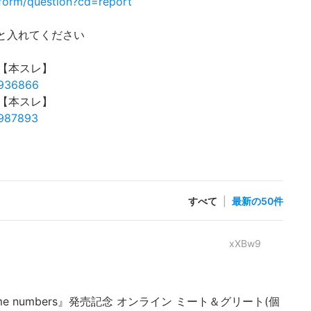
form/question?cd=report
p と入れてください
42【本スレ】
7936866
43【本スレ】
7987893
すべて
|
最新の50件
xXBw9
Same numbers』発売記念 オンライン ミート＆グリート(個