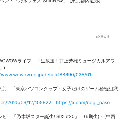
ベント「乃木フェス SoloFes♪」 (東京都内近郊)
xXBw9
BS192 WOWOWライブ 「生放送！井上芳雄ミュージカルアワ
は)
//www.wowow.co.jp/detail/188690/025/01
0 テレビ東京 「東京パソコンクラブ～女子だけのゲーム秘密組織
ules/2025/09/12/105922
https://x.com/nogi_paso
本テレビ 「乃木坂スター誕生! SIX! #20」 (6期生)・(中西