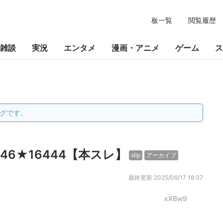
板一覧
閲覧履歴
雑談
実況
エンタメ
漫画・アニメ
ゲーム
ス
グです。
6★16444【本スレ】
slip
アーカイブ
最終更新
2025/09/17 18:37
xXBw9