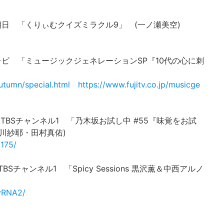
 テレビ朝日 「くりぃむクイズミラクル9」 (一ノ瀬美空)
 フジテレビ 「ミュージックジェネレーションSP『10代の心に刺
utumn/special.html
https://www.fujitv.co.jp/musicge
S296 TBSチャンネル1 「乃木坂お試し中 #55『味覚をお試
川紗耶・田村真佑)
3175/
96 TBSチャンネル1 「Spicy Sessions 黒沢薫＆中西アルノ
/yRNA2/