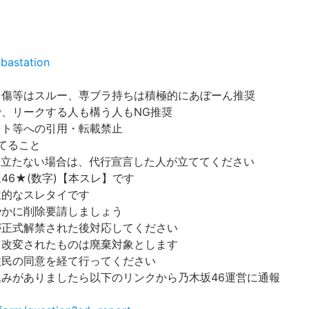
bastation
中傷等はスルー、専ブラ持ちは積極的にあぼーん推奨
で、リークする人も構う人もNG推奨
イト等への引用・転載禁止
てること
立たない場合は、代行宣言した人が立ててください
46★(数字)【本スレ】です
立的なスレタイです
やかに削除要請しましょう
が正式解禁された後対応してください
。改変されたものは廃棄対象とします
住民の同意を経て行ってください
込みがありましたら以下のリンクから乃木坂46運営に通報