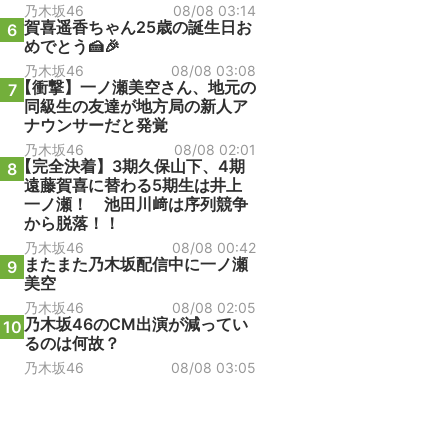
乃木坂46
08/08 03:14
賀喜遥香ちゃん25歳の誕生日お
6
めでとう🍰🎉
乃木坂46
08/08 03:08
【衝撃】一ノ瀬美空さん、地元の
7
同級生の友達が地方局の新人ア
ナウンサーだと発覚
乃木坂46
08/08 02:01
【完全決着】3期久保山下、4期
8
遠藤賀喜に替わる5期生は井上
一ノ瀬！ 池田川﨑は序列競争
から脱落！！
乃木坂46
08/08 00:42
またまた乃木坂配信中に一ノ瀬
9
美空
乃木坂46
08/08 02:05
乃木坂46のCM出演が減ってい
10
るのは何故？
乃木坂46
08/08 03:05