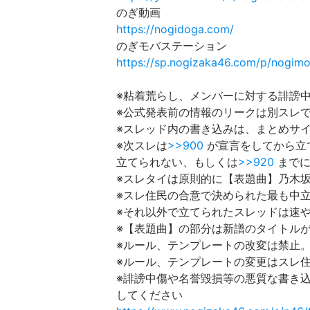
のぎ動画
https://nogidoga.com/
のぎモバステーション
https://sp.nogizaka46.com/p/nogimo
※粘着荒らし、メンバーに対する誹謗
※公式発表前の情報のリークは別スレ
※スレッド内の書き込みは、まとめサ
※次スレは
>>900
が宣言をしてから立
立てられない、もしくは
>>920
までに
※スレタイは原則的に【表題曲】乃木坂
※スレ住民の合意で決められた最も中
※それ以外で立てられたスレッドは速
※【表題曲】の部分は新譜のタイトル
※ルール、テンプレートの改変は禁止
※ルール、テンプレートの変更はスレ
※誹謗中傷や名誉毀損等の悪質な書き
してください