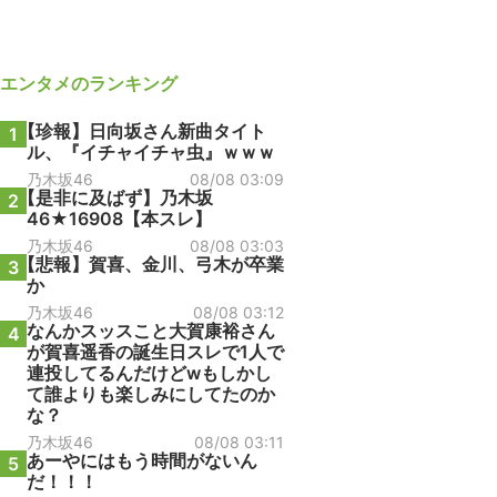
エンタメ
のランキング
【珍報】日向坂さん新曲タイト
1
ル、『イチャイチャ虫』ｗｗｗ
乃木坂46
08/08 03:09
【是非に及ばず】乃木坂
2
46★16908【本スレ】
乃木坂46
08/08 03:03
【悲報】賀喜、金川、弓木が卒業
3
か
乃木坂46
08/08 03:12
なんかスッスこと大賀康裕さん
4
が賀喜遥香の誕生日スレで1人で
連投してるんだけどwもしかし
て誰よりも楽しみにしてたのか
な？
乃木坂46
08/08 03:11
あーやにはもう時間がないん
5
だ！！！