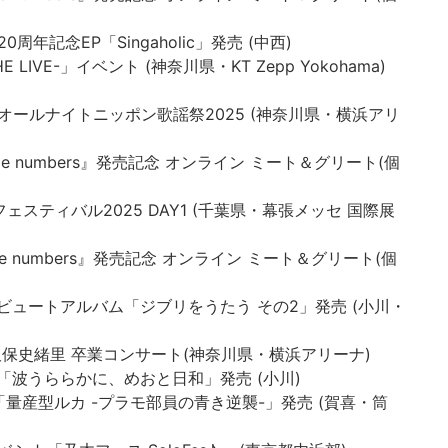
0周年記念EP「Singaholic」発売 (中西)
s -THE LIVE-」イベント (神奈川県・KT Zepp Yokohama)
ンのオールナイトニッポン歌謡祭2025 (神奈川県・横浜アリ
Same numbers』発売記念 オンライン ミート＆グリート(個
ムフェスティバル2025 DAY1 (千葉県・幕張メッセ 国際展
Same numbers』発売記念 オンライン ミート＆グリート(個
 トリビュートアルバム「ジブリをうたう その2」発売 (小川・
坂46 久保史緒⾥ 卒業コンサート(神奈川県・横浜アリーナ)
D-BOX「波うららかに、めおと日和」発売 (小川)
VD BOX「量産型ルカ -プラモ部員の青き逆襲-」発売 (賀喜・筒