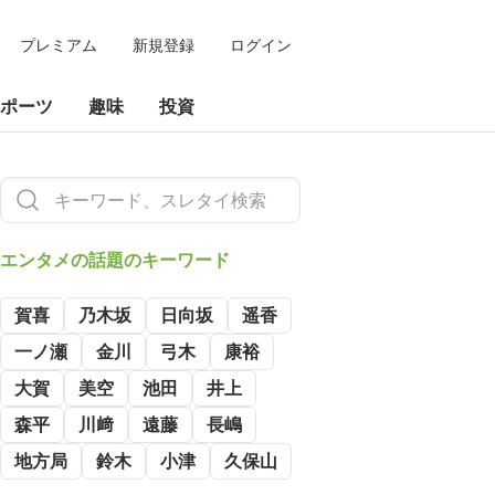
プレミアム
新規登録
ログイン
ポーツ
趣味
投資
エンタメの
話題のキーワード
賀喜
乃木坂
日向坂
遥香
一ノ瀬
金川
弓木
康裕
大賀
美空
池田
井上
森平
川﨑
遠藤
長嶋
地方局
鈴木
小津
久保山