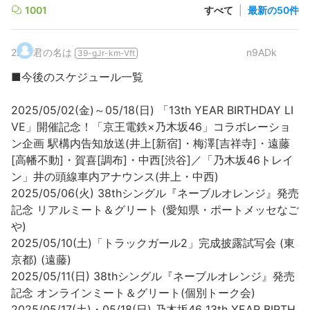
1001
すべて
|
最新の50件
2
.
君の名は
n9ADk
39-gJr-km-Vft
■今後のスケジュール一覧
2025/05/02(金)～05/18(日) 「13th YEAR BIRTHDAY LI
VE」開催記念！「京王電鉄×乃木坂46」コラボレーショ
ン企画 駅構内告知放送(井上[新宿]・梅澤[吉祥寺]・遠藤
[高幡不動]・賀喜[調布]・中西[渋谷]／「乃木坂46トレイ
ン」井の頭線車内アナウンス(井上・中西)
2025/05/06(火) 38thシングル『ネーブルオレンジ』発売
記念 リアルミート＆グリート (愛知県・ポートメッセなご
や)
2025/05/10(土)「トラックガール2」完成披露試写会 (東
京都) (遠藤)
2025/05/11(日) 38thシングル『ネーブルオレンジ』発売
記念 オンラインミート＆グリート(個別トーク会)
2025/05/17(土)・05/18(日) 乃木坂46 13th YEAR BIRTH