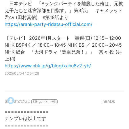
日本テレビ 『Aランクパーティを離脱した俺は、元教
え子たちと迷宮深部を目指す。』第3部」 キャメラット
君cv (田村真佑) ※第18話より
https://arank-party-ridatsu-official.com/
【テレビ】 2026年1月スタート 毎週(日) 12:15～12:00
NHK BSP4K ／ 18:00～18:45 NHK BS ／ 20:00～20:45
NHK 総合 「大河ドラマ『豊臣兄弟！』」 茶々 役 (井
上和)
https://www.nhk.jp/g/blog/xahu8z2-yh/
2025/05/04 12:54:26
6
.
君の名は
n9ADk
39-gJr-km-Vft
==============
テンプレは以上です
==============