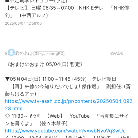
■不定期準レギュラー(予定)
【テレビ】 日曜 06:35～07:00 NHK Eテレ 「NHK俳
句」 (中西アルノ)
2025/05/04 12:58:06
9
.
君の名は
n9ADk
39-gJr-km-gPQ
《おまけのおまけ 05/04(日) 暫定》
▼05月04日(日) 11:00～11:45 (45分) テレビ朝日
「【再】林修の今知りたいでしょ! 傑作選」 副担任: (斎
藤ちはるアナ)
https://www.tv-asahi.co.jp/pr/contents/20250504_092
28.html
◇ 11:30～ 配信 【Web】 YouTube 「写真集にサイ
ンを書くよ」 (佐々木琴子)
https://www.youtube.com/watch?v=wbNyoVqSwUc