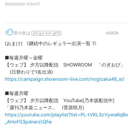
2025/05/04 12:54:57
7
.
君の名は
n9ADk
39-gJr-km-gPQ
(おまけ) 《継続中のレギュラー出演一覧 1》
■毎週月曜～金曜
【ウェブ】 夕方以降配信 SHOWROOM 「のぎおび」
(日替わりで1名出演)
https://campaign.showroom-live.com/nogizaka46_sr/
■毎週月曜
【ウェブ】 夕方以降配信 YouTube[乃木坂配信中]
「週刊乃木坂ニュース」 (菅原咲月)
https://youtube.com/playlist?list=PL-tVKL3zVywaKqBo
_AHoF03pdnerztQfw