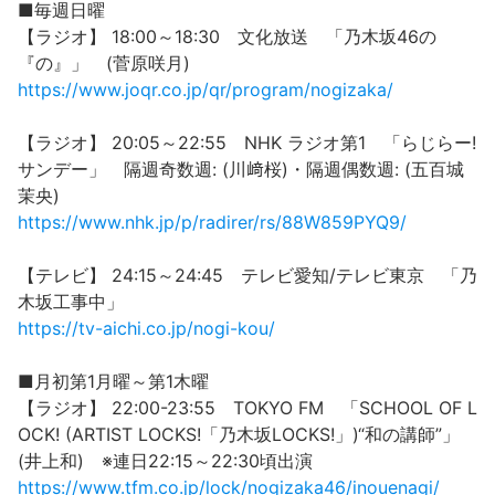
■毎週日曜
【ラジオ】 18:00～18:30 文化放送 「乃木坂46の
『の』」 (菅原咲月)
https://www.joqr.co.jp/qr/program/nogizaka/
【ラジオ】 20:05～22:55 NHK ラジオ第1 「らじらー!
サンデー」 隔週奇数週: (川﨑桜)・隔週偶数週: (五百城
茉央)
https://www.nhk.jp/p/radirer/rs/88W859PYQ9/
【テレビ】 24:15～24:45 テレビ愛知/テレビ東京 「乃
木坂工事中」
https://tv-aichi.co.jp/nogi-kou/
■月初第1月曜～第1木曜
【ラジオ】 22:00-23:55 TOKYO FM 「SCHOOL OF L
OCK! (ARTIST LOCKS!「乃木坂LOCKS!」)“和の講師”」
(井上和) ※連日22:15～22:30頃出演
https://www.tfm.co.jp/lock/nogizaka46/inouenagi/