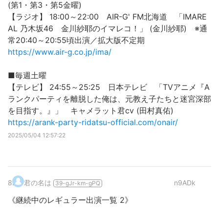
(第1・第3・第5金曜)
【ラジオ】 18:00～22:00 AIR-G' FM北海道 「IMARE
AL 乃木坂46 金川紗耶のイマレコ！」 (金川紗耶) ※通
常20:40～20:55頃出演／拡大版不定期
https://www.air-g.co.jp/ima/
■毎週土曜
【テレビ】 24:55～25:25 日本テレビ 「TVアニメ『A
ランクパーティを離脱した俺は、元教え子たちと迷宮深部
を目指す。』」 キャメラット君cv (田村真佑)
https://arank-party-ridatsu-official.com/onair/
2025/05/04 12:57:22
8
.
君の名は
n9ADk
39-gJr-km-gPQ
《継続中のレギュラー出演一覧 2》