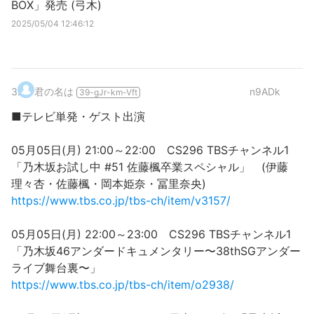
BOX」発売 (弓木)
2025/05/04 12:46:12
3
.
君の名は
n9ADk
39-gJr-km-Vft
■テレビ単発・ゲスト出演
05月05日(月) 21:00～22:00 CS296 TBSチャンネル1
「乃木坂お試し中 #51 佐藤楓卒業スペシャル」 (伊藤
理々杏・佐藤楓・岡本姫奈・冨里奈央)
https://www.tbs.co.jp/tbs-ch/item/v3157/
05月05日(月) 22:00～23:00 CS296 TBSチャンネル1
「乃木坂46アンダードキュメンタリー〜38thSGアンダー
ライブ舞台裏〜」
https://www.tbs.co.jp/tbs-ch/item/o2938/