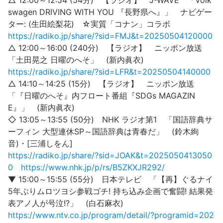
△ 12:00～12:54 (54分) 【ラジオ】 J-WAVE 「Volk
swagen DRIVING WITH YOU 『長野県へ』」 ナビゲー
ター: (生田絵梨花) ☆実質「コナン」コラボ
https://radiko.jp/share/?sid=FMJ&t=20250504120000
△ 12:00～16:00 (240分) 【ラジオ】 ニッポン放送
「土田晃之 日曜のへそ」 (新内眞衣)
https://radiko.jp/share/?sid=LFR&t=20250504140000
△ 14:10～14:25 (15分) 【ラジオ】 ニッポン放送
「『日曜のへそ』内フロート番組『SDGs MAGAZIN
E』」 (新内眞衣)
◇ 13:05～13:55 (50分) NHK ラジオ第1 「国語辞典サ
ーフィン 大型連休SP～国語辞典は青春だ」 (鈴木絢
音)・[三浦しをん]
https://radiko.jp/share/?sid=JOAK&t=2025050413050
0
https://www.nhk.jp/p/rs/B5ZKXJR292/
▼ 15:00～15:55 (55分) 日本テレビ 「【再】ぐるナイ
5年ぶりムロツヨシ参戦ゴチ! 持ち込み企画で奮闘! 結果発
表アノ人が号泣!?」 (白石麻衣)
https://www.ntv.co.jp/program/detail/?programid=202