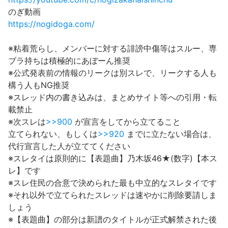
のぎ動画
https://nogidoga.com/
※粘着荒らし、メンバーに対する誹謗中傷等はスルー、専
ブラ持ちは積極的にあぼーん推奨
※公式発表前の情報のリークは別スレで、リークする人も
構う人もNG推奨
※スレッド内の書き込みは、まとめサイト等への引用・転
載禁止
※次スレは
>>900
が宣言をしてから立てること
立てられない、もしくは
>>920
までに立たない場合は、
代行宣言した人が立ててください
※スレタイは原則的に【表題曲】乃木坂46★(数字)【本ス
レ】です
※スレ住民の合意で決められた最も中立的なスレタイです
※それ以外で立てられたスレッドは速やかに削除要請しま
しょう
※【表題曲】の部分は新譜のタイトルが正式解禁された後