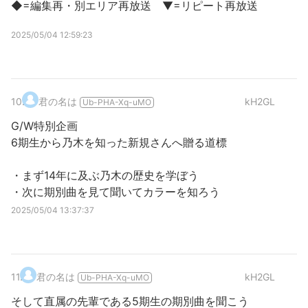
◆=編集再・別エリア再放送 ▼=リピート再放送
2025/05/04 12:59:23
10
.
君の名は
kH2GL
Ub-PHA-Xq-uMO
G/W特別企画
6期生から乃木を知った新規さんへ贈る道標
・まず14年に及ぶ乃木の歴史を学ぼう
・次に期別曲を見て聞いてカラーを知ろう
2025/05/04 13:37:37
11
.
君の名は
kH2GL
Ub-PHA-Xq-uMO
そして直属の先輩である5期生の期別曲を聞こう