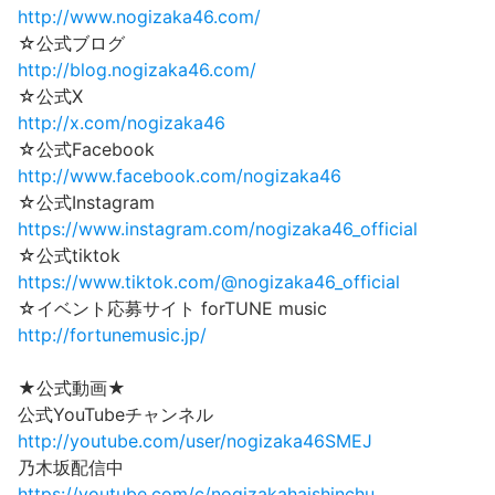
http://www.nogizaka46.com/
☆公式ブログ
http://blog.nogizaka46.com/
☆公式X
http://x.com/nogizaka46
☆公式Facebook
http://www.facebook.com/nogizaka46
☆公式Instagram
https://www.instagram.com/nogizaka46_official
☆公式tiktok
https://www.tiktok.com/@nogizaka46_official
☆イベント応募サイト forTUNE music
http://fortunemusic.jp/
★公式動画★
公式YouTubeチャンネル
http://youtube.com/user/nogizaka46SMEJ
乃木坂配信中
https://youtube.com/c/nogizakahaishinchu