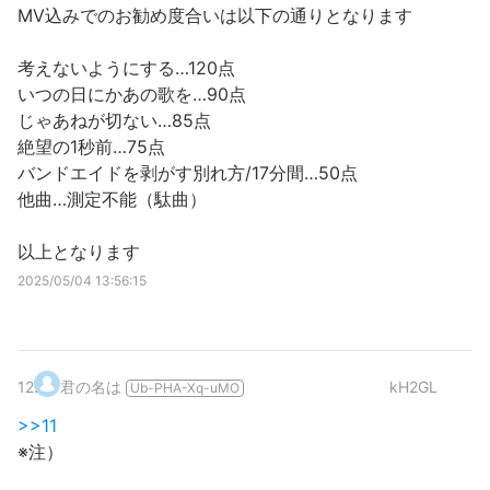
MV込みでのお勧め度合いは以下の通りとなります
考えないようにする…120点
いつの日にかあの歌を…90点
じゃあねが切ない…85点
絶望の1秒前…75点
バンドエイドを剥がす別れ方/17分間…50点
他曲…測定不能（駄曲）
以上となります
2025/05/04 13:56:15
12
.
君の名は
kH2GL
Ub-PHA-Xq-uMO
>>11
※注）