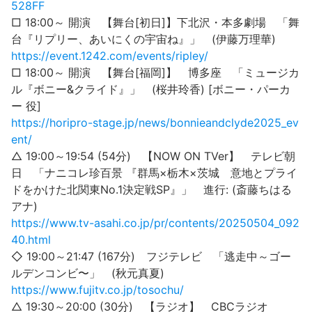
528FF
□ 18:00～ 開演 【舞台[初日]】下北沢・本多劇場 「舞
台『リプリー、あいにくの宇宙ね』」 (伊藤万理華)
https://event.1242.com/events/ripley/
□ 18:00～ 開演 【舞台[福岡]】 博多座 「ミュージカ
ル『ボニー&クライド』」 (桜井玲香) [ボニー・パーカ
ー 役]
https://horipro-stage.jp/news/bonnieandclyde2025_ev
ent/
△ 19:00～19:54 (54分) 【NOW ON TVer】 テレビ朝
日 「ナニコレ珍百景 『群馬×栃木×茨城 意地とプライ
ドをかけた北関東No.1決定戦SP』」 進行: (斎藤ちはる
アナ)
https://www.tv-asahi.co.jp/pr/contents/20250504_092
40.html
◇ 19:00～21:47 (167分) フジテレビ 「逃走中～ゴー
ルデンコンビ〜」 (秋元真夏)
https://www.fujitv.co.jp/tosochu/
△ 19:30～20:00 (30分) 【ラジオ】 CBCラジオ