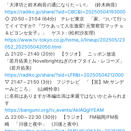
「大津功と鈴木絢音の通になりた～い!」 (鈴木絢音)
https://radiko.jp/share/?sid=CBC&t=20250504193000
◇ 20:50～21:54 (64分) テレビ東京 「家、ついて行っ
てイイですか? 『ワケあって人生激変! 元警察官マッチョ
＆ビヨンセ女子』」 ゲスト: (松村沙友理)
https://www.tv-tokyo.co.jp/home_ii/lineup/202505/23
052_202505042050.html
△ 21:20～21:40 (20分) 【ラジオ】 ニッポン放送
「若月佑美とNovelbrightねぎのオフタイム・レコーズ」
(若月佑美)
https://radiko.jp/share/?sid=LFR&t=20250504212000
▽ 21:47～21:50 (3分) フジテレビ 「【宣】Mr.サンデ
ーみどころ」 (山崎怜奈)
に名前はありますが本編出演は来週ではないかとみられま
す
https://bangumi.org/tv_events/AkIAQglYEAM
△ 22:00～22:30 (30分) 【ラジオ】 FM福岡/FM長
崎 「川後と夜中」 (川後と夜中)