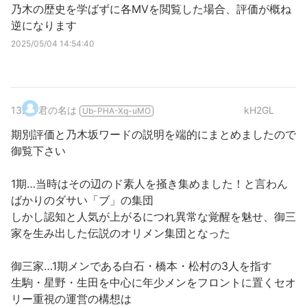
乃木の歴史を学ばずに各MVを閲覧した場合、評価が概ね
逆になります
2025/05/04 14:54:40
13
.
君の名は
kH2GL
Ub-PHA-Xq-uMO
期別評価と乃木坂ワードの説明を端的にまとめましたので
御覧下さい
1期…当時はその辺のド素人を掻き集めました！と言わん
ばかりのダサい「ブ」の集団
しかし認知と人気が上がるにつれ異常な覚醒を魅せ、御三
家を生み出した伝説のオリメン集団となった
御三家…1期メンである白石・橋本・松村の3人を指す
生駒・星野・生田を中心に年少メンをフロントに置くセオ
リー重視の運営の構想は