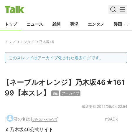
トップ
ニュース
雑談
実況
エンタメ
漫画・ア
トップ
エンタメ
乃木坂46
このスレッドはアーカイブ化された過去ログです。
【ネーブルオレンジ】乃木坂46★161
99【本スレ】
slip
アーカイブ
最終更新
2025/05/04 22:54
1
.
君の名は
n9ADk
39-gJr-km-Vft
☆乃木坂46公式サイト