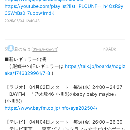
https://youtube.com/playlist?list=PLCUNF--_h4OzR9y
3SWnBs0-7ubbw1rndK
2025/05/04 12:49:48
5
.
君の名は
n9ADk
39-gJr-km-Vft
■新レギュラー出演
( 継続中の旧レギュラーは
https://talk.jp/boards/nogiz
aka/1746329961/7-8
)
【ラジオ】 04月02日スタート 毎週(水) 24:00～24:27
BAYFM 「乃木坂46 小川彩のbaby baby maybe」
(小川彩)
https://www.bayfm.co.jp/info/aya202504/
【テレビ】 04月04日スタート 毎週(金) 26:00～26:30
テレビ東京 「東京パソコンクラブ～女子だけのゲーム