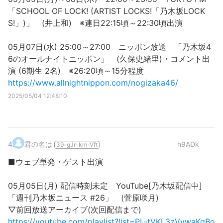
「SCHOOL OF LOCK! (ARTIST LOCKS!「乃木坂LOCK
S!」)」 (井上和) ※連日22:15頃～22:30頃出演
05月07日(水) 25:00～27:00 ニッポン放送 「乃木坂4
6のオールナイトニッポン」 (久保史緒里)・コメント出
演 (6期生 2名) ※26:20頃～15分程度
https://www.allnightnippon.com/nogizaka46/
2025/05/04 12:48:10
4
.
君の名は
n9ADk
39-gJr-km-Vft
■ウェブ単発・ゲスト出演
05月05日(月) 配信時刻未定 YouTube[乃木坂配信中]
「週刊乃木坂ニュース #26」 (菅原咲月)
▽前回放送アーカイブ(次回配信まで)
https://youtube.com/playlist?list=PL-tVKL3zVywaKqBo