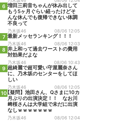
乃木坂46
08/06 12:04
増田三莉音ちゃんが休み出して
6
もう5ヶ月ぐらい経ったけどそ
んな休んでも復帰できない体調
不良って
乃木坂46
08/06 12:05
最新メッセランキング！！！
7
乃木坂46
08/06 12:03
井上和って過去ワーストの費用
8
対効果だよな
乃木坂46
08/06 10:43
超綺麗で超可愛い守屋麗奈さん
9
に、乃木坂のセンターをしてほ
しい
乃木坂46
08/06 12:05
【疑問】池田さん、Qさまに10カ
10
月ぶりの出演決定！！ なお川
﨑桜さんは大学組で未だに出演
なしｗｗｗｗｗｗｗ
乃木坂46
08/06 12:04