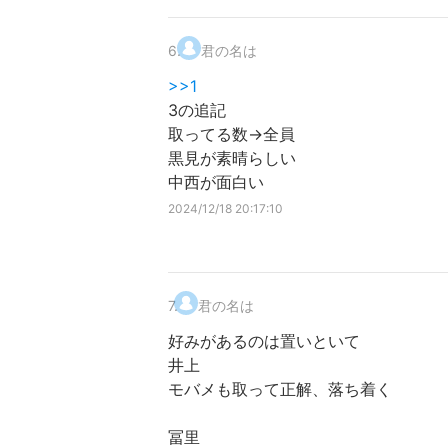
6
.
君の名は
>>1
3の追記
取ってる数→全員
黒見が素晴らしい
中西が面白い
2024/12/18 20:17:10
7
.
君の名は
好みがあるのは置いといて
井上
モバメも取って正解、落ち着く
冨里