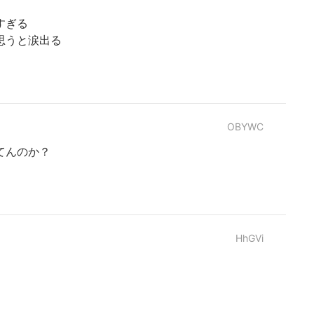
すぎる
思うと涙出る
OBYWC
てんのか？
HhGVi