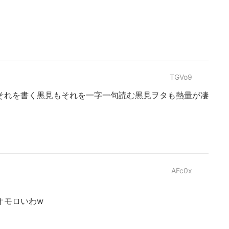
TGVo9
それを書く黒見もそれを一字一句読む黒見ヲタも熱量が凄
AFc0x
オモロいわw