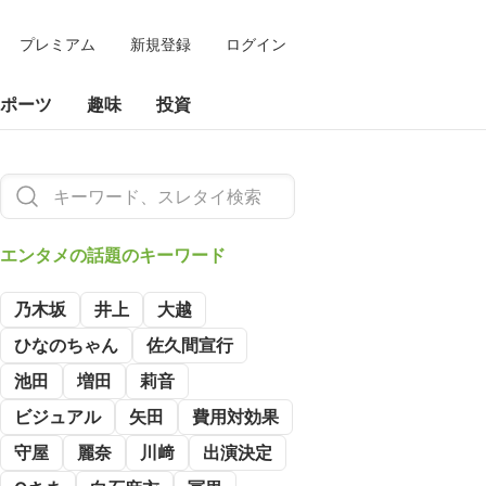
プレミアム
新規登録
ログイン
ポーツ
趣味
投資
エンタメの
話題のキーワード
乃木坂
井上
大越
ひなのちゃん
佐久間宣行
池田
増田
莉音
ビジュアル
矢田
費用対効果
守屋
麗奈
川﨑
出演決定