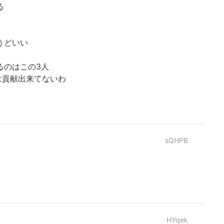
る
うどいい
るのはこの3人
には貢献出来てないわ
sQHPB
HYqek