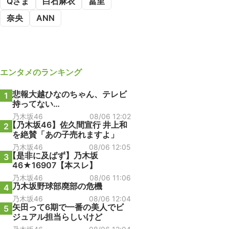
Qさま
白石麻衣
冨里
奈央
ANN
エンタメ
のランキング
悲報大越ひなのちゃん、テレビ
1
持ってない…
乃木坂46
08/06 12:02
【乃木坂46】佐久間宣行 井上和
2
を絶賛「あの子売れますよ」
乃木坂46
08/06 12:05
【是非に及ばず】乃木坂
3
46★16907【本スレ】
乃木坂46
08/06 11:06
乃木坂野球部廃部の危機
4
乃木坂46
08/06 12:04
矢田って6期で一番の美人でビ
5
ジュアル担当らしいけど