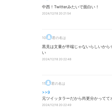
中西！Twitterみたいで面白い！
2024/12/18 20:21:54
10
.
君の名は
黒見は文量が半端じゃないらしいから
い
2024/12/18 20:22:48
11
.
君の名は
>>9
元ツイッタラーだから尚更分かってて
2024/12/18 20:22:49