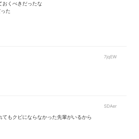
ておくべきだったな
だった
7jqEW
SDAer
れてもクビにならなかった先輩がいるから