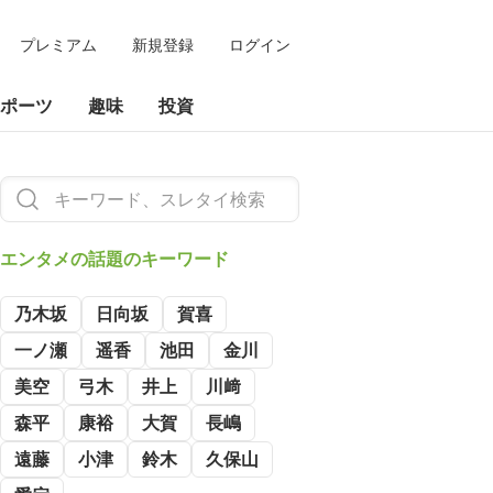
プレミアム
新規登録
ログイン
ポーツ
趣味
投資
エンタメの
話題のキーワード
乃木坂
日向坂
賀喜
一ノ瀬
遥香
池田
金川
美空
弓木
井上
川﨑
森平
康裕
大賀
長嶋
遠藤
小津
鈴木
久保山