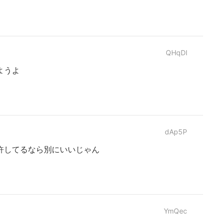
QHqDl
ようよ
dAp5P
許してるなら別にいいじゃん
YmQec