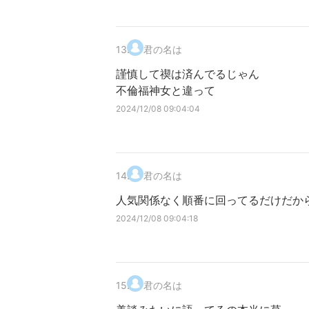
13
.
君の名は
謹慎して禊は済んでるじゃん
不倫福神女と違って
2024/12/08 09:04:04
14
.
君の名は
人気関係なく順番に回ってるだけだか
2024/12/08 09:04:18
15
.
君の名は