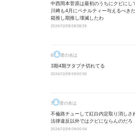
中西岡本菅原は最初のうちにクビにし
川﨑も4月にペナルティー与えるべき
箱推し期推し壊滅したわ
2024/12/08 08:58:39
6
.
君の名は
3期4期ヲタブチ切れてる
2024/12/08 09:00:50
7
.
君の名は
不倫路チューして紅白内定取り消しさ
法律違反以外ではクビにならんのだろ
2024/12/08 09:00:54