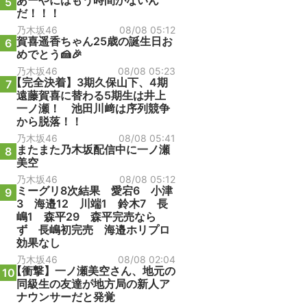
あーやにはもう時間がないん
5
だ！！！
乃木坂46
08/08 05:12
賀喜遥香ちゃん25歳の誕生日お
6
めでとう🍰🎉
乃木坂46
08/08 05:23
【完全決着】3期久保山下、4期
7
遠藤賀喜に替わる5期生は井上
一ノ瀬！ 池田川﨑は序列競争
から脱落！！
乃木坂46
08/08 05:41
またまた乃木坂配信中に一ノ瀬
8
美空
乃木坂46
08/08 05:12
ミーグリ8次結果 愛宕6 小津
9
3 海邉12 川端1 鈴木7 長
嶋1 森平29 森平完売なら
ず 長嶋初完売 海邉ホリプロ
効果なし
乃木坂46
08/08 02:04
【衝撃】一ノ瀬美空さん、地元の
10
同級生の友達が地方局の新人ア
ナウンサーだと発覚