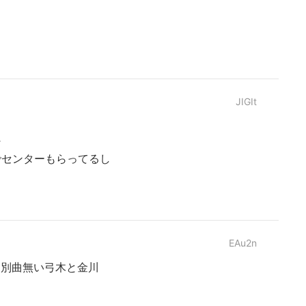
JIGIt
な
でセンターもらってるし
EAu2n
期別曲無い弓木と金川