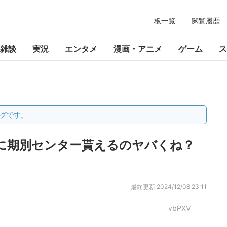
板一覧
閲覧履歴
雑談
実況
エンタメ
漫画・アニメ
ゲーム
ス
グです。
に期別センター貰えるのヤバくね？
最終更新
2024/12/08 23:11
vbPXV