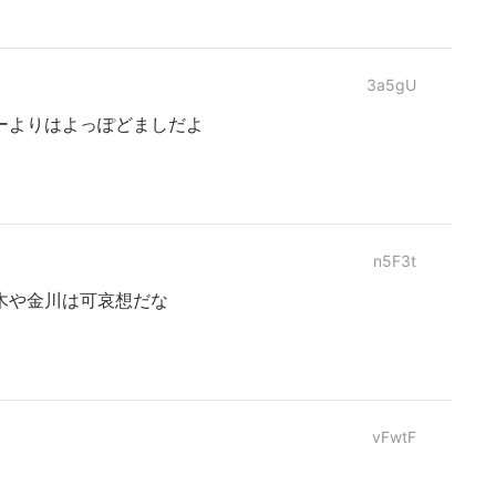
3a5gU
ーよりはよっぽどましだよ
n5F3t
木や金川は可哀想だな
vFwtF