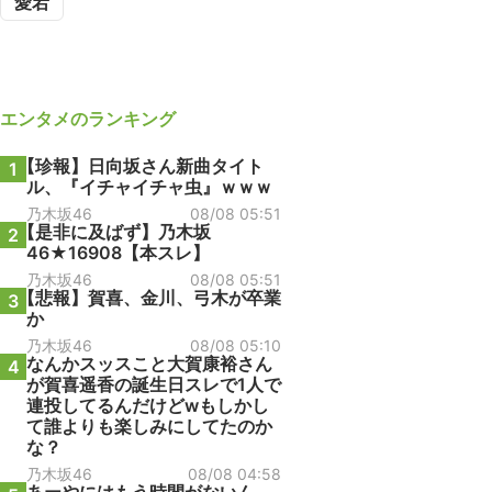
愛宕
エンタメ
のランキング
【珍報】日向坂さん新曲タイト
1
ル、『イチャイチャ虫』ｗｗｗ
乃木坂46
08/08 05:51
【是非に及ばず】乃木坂
2
46★16908【本スレ】
乃木坂46
08/08 05:51
【悲報】賀喜、金川、弓木が卒業
3
か
乃木坂46
08/08 05:10
なんかスッスこと大賀康裕さん
4
が賀喜遥香の誕生日スレで1人で
連投してるんだけどwもしかし
て誰よりも楽しみにしてたのか
な？
乃木坂46
08/08 04:58