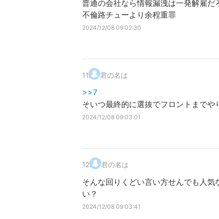
普通の会社なら情報漏洩は一発解雇だ
不倫路チューより余程重罪
2024/12/08 09:02:30
11
.
君の名は
>>7
そいつ最終的に選抜でフロントまでや
2024/12/08 09:03:01
12
.
君の名は
そんな回りくどい言い方せんでも人気
い？
2024/12/08 09:03:41