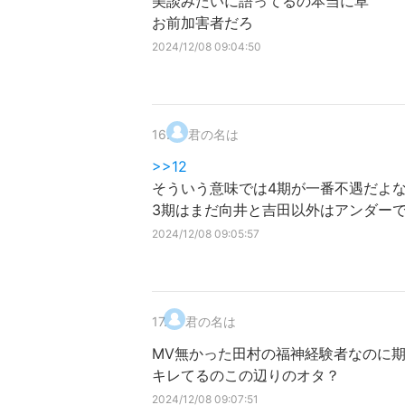
美談みたいに語ってるの本当に草
お前加害者だろ
2024/12/08 09:04:50
16
.
君の名は
>>12
そういう意味では4期が一番不遇だよ
3期はまだ向井と吉田以外はアンダー
2024/12/08 09:05:57
17
.
君の名は
MV無かった田村の福神経験者なのに
キレてるのこの辺りのオタ？
2024/12/08 09:07:51