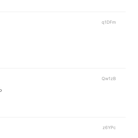
q1DFm
Qw1zB
ら
z6YPc