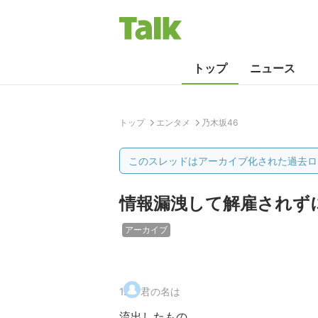
トップ
ニュース
トップ
エンタメ
乃木坂46
このスレッドはアーカイブ化された過去ロ
情報漏洩して解雇されず
アーカイブ
1
.
君の名は
流出したもの