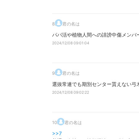
8
.
君の名は
パパ活や植物人間への誹謗中傷メンバ
2024/12/08 09:01:04
9
.
君の名は
選抜常連でも期別センター貰えない弓
2024/12/08 09:02:22
10
.
君の名は
>>7