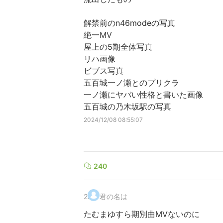
解禁前のn46modeの写真
絶一MV
屋上の5期全体写真
リハ画像
ビブス写真
五百城一ノ瀬とのプリクラ
一ノ瀬にヤバい性格と書いた画像
五百城の乃木坂駅の写真
2024/12/08 08:55:07
240
2
.
君の名は
たむまゆすら期別曲MVないのに