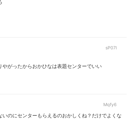
ろ
sP07l
りやがったからおかひなは表題センターでいい
Mqfy6
ないのにセンターもらえるのおかしくね？だけでよくな