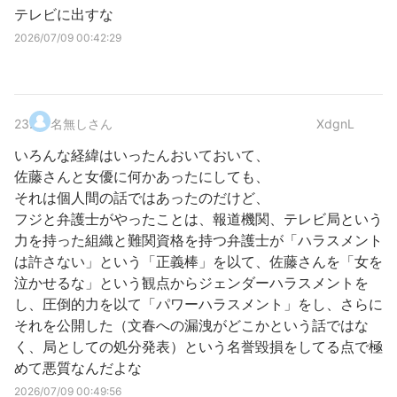
テレビに出すな
2026/07/09 00:42:29
23
.
名無しさん
XdgnL
いろんな経緯はいったんおいておいて、
佐藤さんと女優に何かあったにしても、
それは個人間の話ではあったのだけど、
フジと弁護士がやったことは、報道機関、テレビ局という
力を持った組織と難関資格を持つ弁護士が「ハラスメント
は許さない」という「正義棒」を以て、佐藤さんを「女を
泣かせるな」という観点からジェンダーハラスメントを
し、圧倒的力を以て「パワーハラスメント」をし、さらに
それを公開した（文春への漏洩がどこかという話ではな
く、局としての処分発表）という名誉毀損をしてる点で極
めて悪質なんだよな
2026/07/09 00:49:56