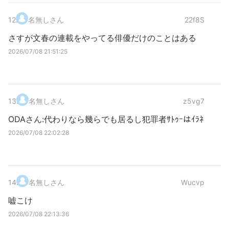
12
.
名無しさん
22f8S
さすが文春の連載をやってる俳優だけのことはある
2026/07/08 21:51:25
13
.
名無しさん
z5vg7
ODAさん:代わりなら幾らでも居るし犯罪者ｻﾄｩｰはｲﾗﾈ
2026/07/08 22:02:28
14
.
名無しさん
Wucvp
嘘こけ
2026/07/08 22:13:36