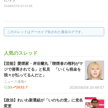
2026/07/10 01:31:36
このスレッドはアーカイブ化された過去ログです。
人気のスレッド
【芸能】愛煙家・岸谷蘭丸「喫煙者の権利がマ
ジで侵害されてる」と私見 「いくら税金を
我々が払ってるんだと」
ニュース速報+
33
2632.7
2026/08/06 20:49:57
【政治】れいわ新選組が「いのちの党」に党名
変更