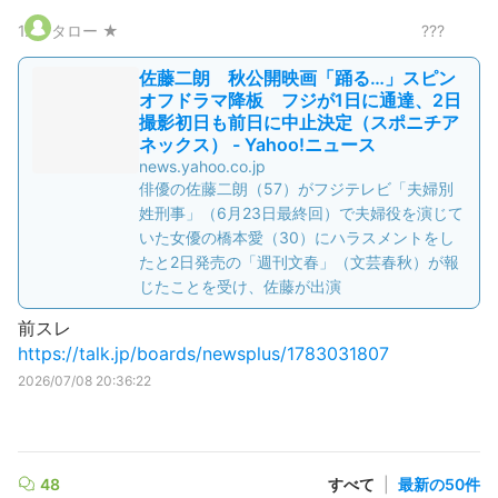
1
.
タロー ★
???
佐藤二朗 秋公開映画「踊る…」スピン
オフドラマ降板 フジが1日に通達、2日
撮影初日も前日に中止決定（スポニチア
ネックス） - Yahoo!ニュース
news.yahoo.co.jp
俳優の佐藤二朗（57）がフジテレビ「夫婦別
姓刑事」（6月23日最終回）で夫婦役を演じて
いた女優の橋本愛（30）にハラスメントをし
たと2日発売の「週刊文春」（文芸春秋）が報
じたことを受け、佐藤が出演
前スレ
https://talk.jp/boards/newsplus/1783031807
2026/07/08 20:36:22
48
すべて
|
最新の50件