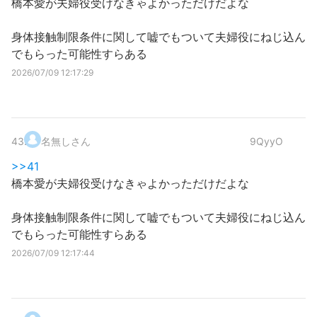
橋本愛が夫婦役受けなきゃよかっただけだよな
身体接触制限条件に関して嘘でもついて夫婦役にねじ込ん
でもらった可能性すらある
2026/07/09 12:17:29
43
.
名無しさん
9QyyO
>>41
橋本愛が夫婦役受けなきゃよかっただけだよな
身体接触制限条件に関して嘘でもついて夫婦役にねじ込ん
でもらった可能性すらある
2026/07/09 12:17:44