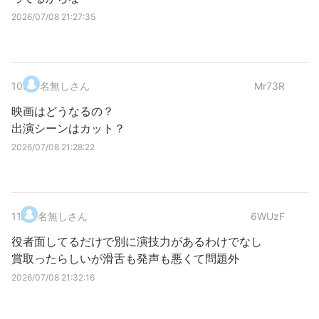
2026/07/08 21:27:35
10
.
名無しさん
Mr73R
映画はどうなるの？
出演シーンはカット？
2026/07/08 21:28:22
11
.
名無しさん
6WUzF
役者面してるだけで別に演技力があるわけでなし
賞取ったらしいが滑舌も発声も悪くて問題外
2026/07/08 21:32:16