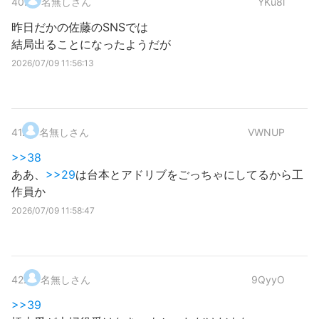
40
.
名無しさん
YKu8l
昨日だかの佐藤のSNSでは
結局出ることになったようだが
2026/07/09 11:56:13
41
.
名無しさん
VWNUP
>>38
ああ、
>>29
は台本とアドリブをごっちゃにしてるから工
作員か
2026/07/09 11:58:47
42
.
名無しさん
9QyyO
>>39