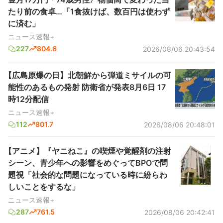
たり前の食卓…「1食抜けば、数百円は使わず
に済む」
ニュース速報+
227
804.6
2026/08/06 20:43:54
【広島原爆の日】北朝鮮から弾道ミサイルの可
能性のあるもの発射 防衛省が発表8月6日 17
時12分配信
ニュース速報+
112
801.7
2026/08/06 20:48:01
【アニメ】『ヤニねこ』の喫煙や覚醒剤の注射
シーン、青少年への影響をめぐってBPOで問
題視「社会的な問題になっている時に紛らわ
しいことをするな」
ニュース速報+
287
761.5
2026/08/06 20:42:41