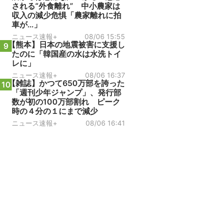
される“外食離れ” 中小農家は
収入の減少危惧「農家離れに拍
車が…」
ニュース速報+
08/06 15:55
【熊本】日本の地震被害に支援し
9
たのに「韓国産の水は水洗トイ
レに」
ニュース速報+
08/06 16:37
【雑誌】かつて650万部を誇った
10
「週刊少年ジャンプ」、発行部
数が初の100万部割れ ピーク
時の４分の１にまで減少
ニュース速報+
08/06 16:41