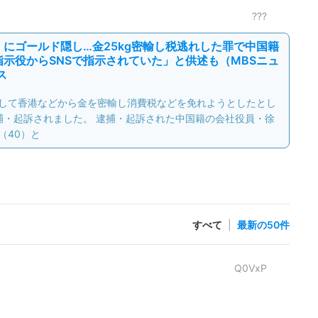
???
にゴールド隠し…金25kg密輸し税逃れした罪で中国籍
示役からSNSで指示されていた」と供述も（MBSニュ
ス
して香港などから金を密輸し消費税などを免れようとしたとし
捕・起訴されました。 逮捕・起訴された中国籍の会社役員・徐
（40）と
すべて
|
最新の50件
Q0VxP