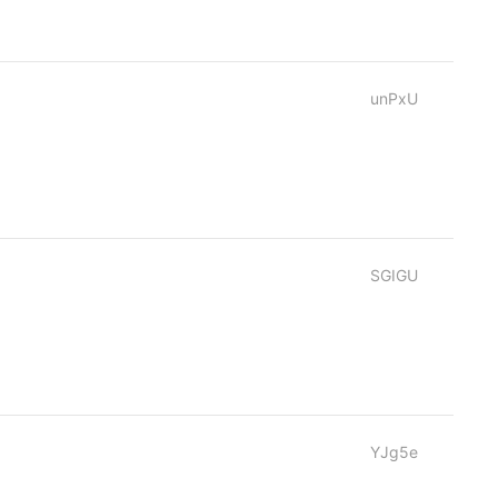
unPxU
SGIGU
YJg5e