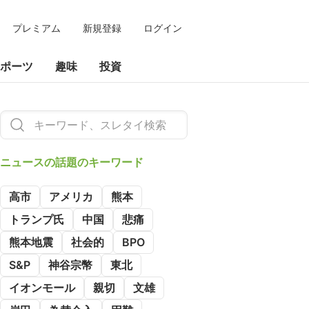
プレミアム
新規登録
ログイン
ポーツ
趣味
投資
ニュースの
話題のキーワード
高市
アメリカ
熊本
トランプ氏
中国
悲痛
熊本地震
社会的
BPO
S&P
神谷宗幣
東北
イオンモール
親切
文雄