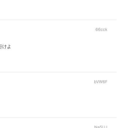
66cck
行けよ
bVW6F
Na5UJ