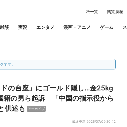
板一覧
閲覧履歴
雑談
実況
エンタメ
漫画・アニメ
ゲーム
ス
グです。
ドの台座」にゴールド隠し…金25kg
国籍の男ら起訴 「中国の指示役から
と供述も
アーカイブ
最終更新
2026/07/09 20:42