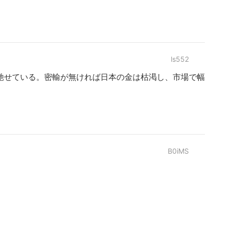
ls552
馳せている。密輸が無ければ日本の金は枯渇し、市場で幅
B0iMS