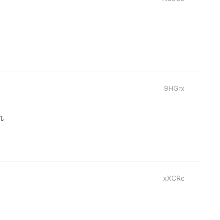
9HGrx
れ
xXCRc