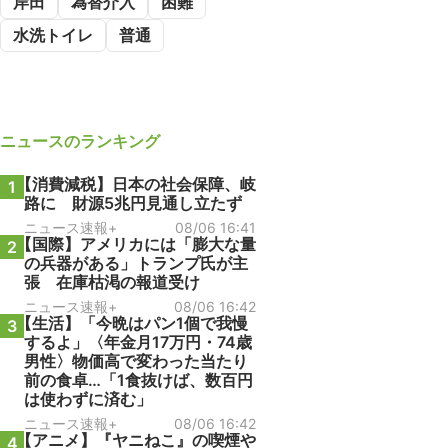
岸田
為替介入
困難
水洗トイレ
普通
ニュース
のランキング
【消費減税】日本の社会保障、岐
1
路に 財源5兆円見通し立たず
ニュース速報+
08/06 16:41
【国際】アメリカには「膨大な量
2
の兵器がある」トランプ氏が主
張 在庫枯渇の報道受け
ニュース速報+
08/06 16:42
【生活】「今晩はパン1個で我慢
3
するよ」〈年金月17万円・74歳
男性〉物価高で変わった当たり
前の食卓…「1食抜けば、数百円
は使わずに済む」
ニュース速報+
08/06 16:42
【アニメ】『ヤニねこ』の喫煙や
4