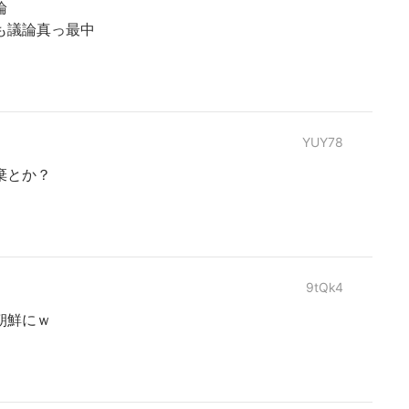
論
も議論真っ最中
YUY78
棄とか？
9tQk4
朝鮮にｗ