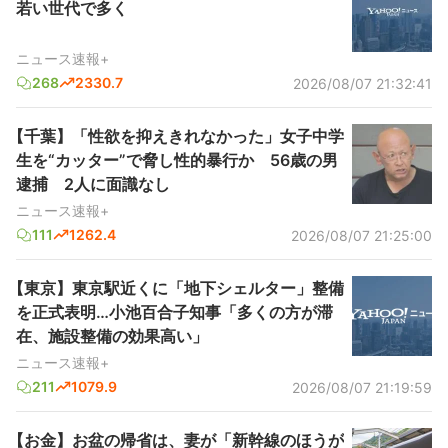
若い世代で多く
ニュース速報+
268
2330.7
2026/08/07 21:32:41
【千葉】「性欲を抑えきれなかった」女子中学
生を“カッター”で脅し性的暴行か 56歳の男
逮捕 2人に面識なし
ニュース速報+
111
1262.4
2026/08/07 21:25:00
【東京】東京駅近くに「地下シェルター」整備
を正式表明…小池百合子知事「多くの方が滞
在、施設整備の効果高い」
ニュース速報+
211
1079.9
2026/08/07 21:19:59
【お金】お盆の帰省は、妻が「新幹線のほうが