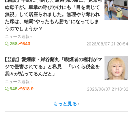
【相談】早めに予約した通路側の席に、見知ら
ぬ母子が。車掌の呼びかけにも「目を閉じて
無視」して居座られました。無理やり奪われ
た席は、結局“やったもん勝ち”になってしま
うのでしょうか？
ニュース速報+
258
643
2026/08/07 21:20:54
【芸能】愛煙家・岸谷蘭丸「喫煙者の権利がマ
ジで侵害されてる」と私見 「いくら税金を
我々が払ってるんだと」
ニュース速報+
645
618.9
2026/08/07 21:18:32
もっと見る