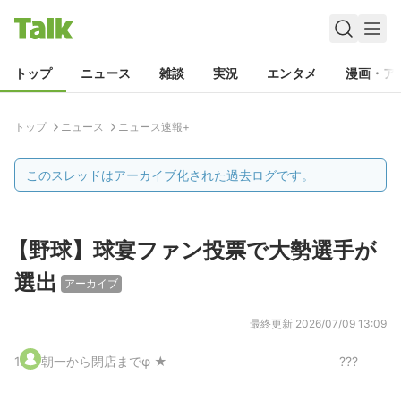
トップ
ニュース
雑談
実況
エンタメ
漫画・ア
トップ
ニュース
ニュース速報+
このスレッドはアーカイブ化された過去ログです。
【野球】球宴ファン投票で大勢選手が
選出
アーカイブ
最終更新
2026/07/09 13:09
1
.
朝一から閉店までφ ★
???