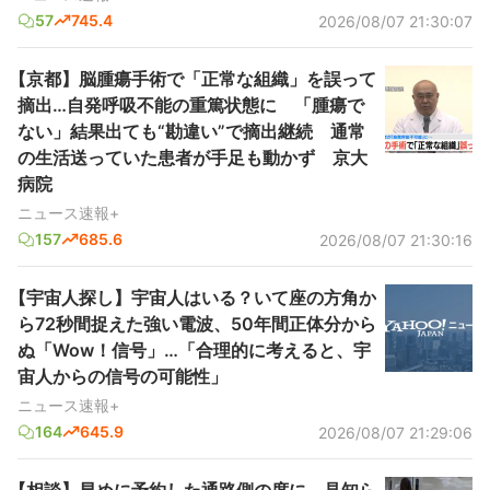
57
745.4
2026/08/07 21:30:07
【京都】脳腫瘍手術で「正常な組織」を誤って
摘出…自発呼吸不能の重篤状態に 「腫瘍で
ない」結果出ても“勘違い”で摘出継続 通常
の生活送っていた患者が手足も動かず 京大
病院
ニュース速報+
157
685.6
2026/08/07 21:30:16
【宇宙人探し】宇宙人はいる？いて座の方角か
ら72秒間捉えた強い電波、50年間正体分から
ぬ「Wow！信号」…「合理的に考えると、宇
宙人からの信号の可能性」
ニュース速報+
164
645.9
2026/08/07 21:29:06