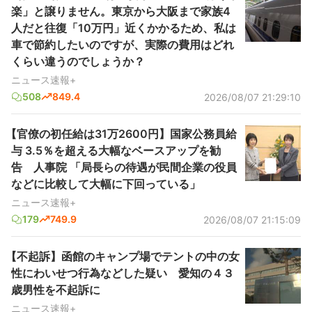
楽」と譲りません。東京から大阪まで家族4
人だと往復「10万円」近くかかるため、私は
車で節約したいのですが、実際の費用はどれ
くらい違うのでしょうか？
ニュース速報+
508
849.4
2026/08/07 21:29:10
【官僚の初任給は31万2600円】国家公務員給
与 3.5％を超える大幅なベースアップを勧
告 人事院 「局長らの待遇が民間企業の役員
などに比較して大幅に下回っている」
ニュース速報+
179
749.9
2026/08/07 21:15:09
【不起訴】函館のキャンプ場でテントの中の女
性にわいせつ行為などした疑い 愛知の４３
歳男性を不起訴に
ニュース速報+