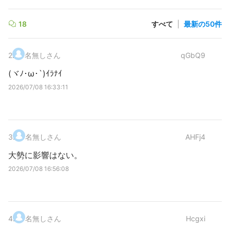
18
すべて
|
最新の50件
2
.
名無しさん
qGbQ9
(ヾﾉ･ω･`)ｲﾗﾅｲ
2026/07/08 16:33:11
3
.
名無しさん
AHFj4
大勢に影響はない。
2026/07/08 16:56:08
4
.
名無しさん
Hcgxi