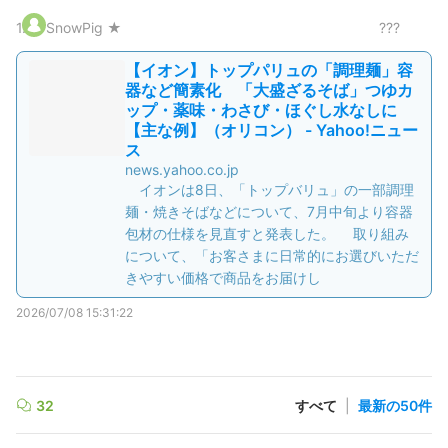
1
.
SnowPig ★
???
【イオン】トップパリュの「調理麺」容
器など簡素化 「大盛ざるそば」つゆカ
ップ・薬味・わさび・ほぐし水なしに
【主な例】（オリコン） - Yahoo!ニュー
ス
news.yahoo.co.jp
イオンは8日、「トップバリュ」の一部調理
麺・焼きそばなどについて、7月中旬より容器
包材の仕様を見直すと発表した。 取り組み
について、「お客さまに日常的にお選びいただ
きやすい価格で商品をお届けし
2026/07/08 15:31:22
32
すべて
|
最新の50件