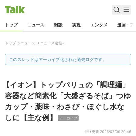
トップ
ニュース
雑談
実況
エンタメ
漫画・ア
トップ
ニュース
ニュース速報+
このスレッドはアーカイブ化された過去ログです。
【イオン】トップパリュの「調理麺」
容器など簡素化「大盛ざるそば」つゆ
カップ・薬味・わさび・ほぐし水な
しに【主な例】
アーカイブ
最終更新
2026/07/09 20:46