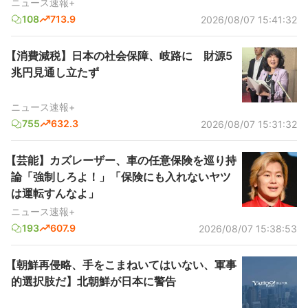
ニュース速報+
108
713.9
2026/08/07 15:41:32
【消費減税】日本の社会保障、岐路に 財源5
兆円見通し立たず
ニュース速報+
755
632.3
2026/08/07 15:31:32
【芸能】カズレーザー、車の任意保険を巡り持
論「強制しろよ！」「保険にも入れないヤツ
は運転すんなよ」
ニュース速報+
193
607.9
2026/08/07 15:38:53
【朝鮮再侵略、手をこまねいてはいない、軍事
的選択肢だ】北朝鮮が日本に警告