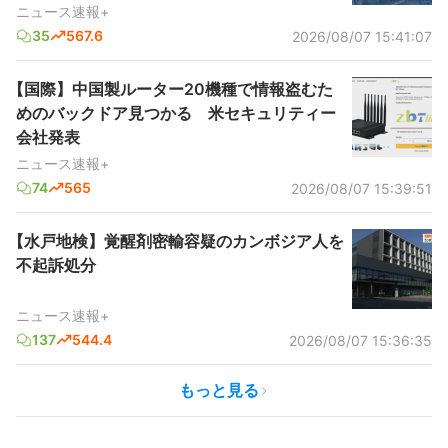
ニュース速報+
35
567.6
2026/08/07 15:41:07
【国際】中国製ルーター20機種で情報盗むた
めのバックドア見つかる 米セキュリティー
会社発表
ニュース速報+
74
565
2026/08/07 15:39:51
【水戸地検】覚醒剤密輸容疑のカンボジア人を
不起訴処分
ニュース速報+
137
544.4
2026/08/07 15:36:35
もっと見る