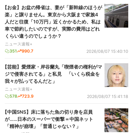
【お金】お盆の帰省は、妻が「新幹線のほうが
楽」と譲りません。東京から大阪まで家族4
人だと往復「10万円」近くかかるため、私は
車で節約したいのですが、実際の費用はどれ
くらい違うのでしょうか？
ニュース速報+
351
990.7
2026/08/07 15:40:10
【芸能】愛煙家・岸谷蘭丸「喫煙者の権利がマ
ジで侵害されてる」と私見 「いくら税金を
我々が払ってるんだと」
ニュース速報+
578
723.9
2026/08/07 15:41:18
【中国SNS】床に落ちた魚の切り身を店員
が……日本のスーパーで衝撃＝中国ネット
「精神が崩壊」「普通じゃない？」