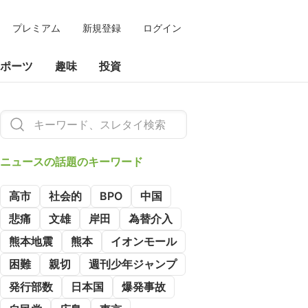
プレミアム
新規登録
ログイン
ポーツ
趣味
投資
ニュースの
話題のキーワード
高市
社会的
BPO
中国
悲痛
文雄
岸田
為替介入
熊本地震
熊本
イオンモール
困難
親切
週刊少年ジャンプ
発行部数
日本国
爆発事故