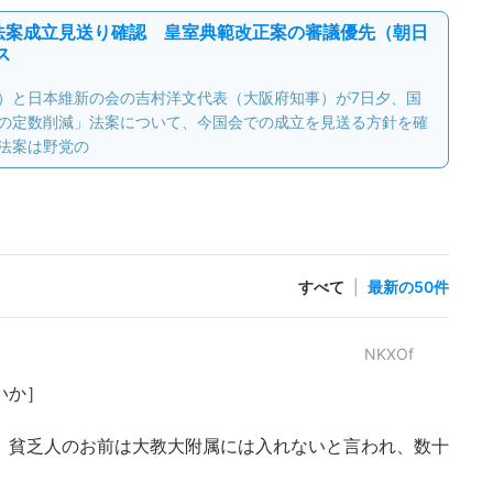
法案成立見送り確認 皇室典範改正案の審議優先（朝日
ス
）と日本維新の会の吉村洋文代表（大阪府知事）が7日夕、国
の定数削減」法案について、今国会での成立を見送る方針を確
法案は野党の
すべて
|
最新の50件
NKXOf
いか］
 貧乏人のお前は大教大附属には入れないと言われ、数十