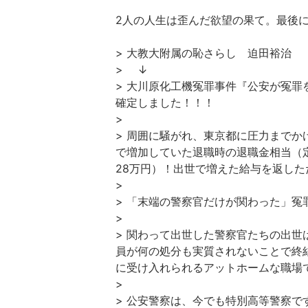
2人の人生は歪んだ欲望の果て。最後
> 大教大附属の恥さらし 迫田裕治
> ↓
> 大川原化工機冤罪事件『公安が冤
確定しました！！！
>
> 周囲に騒がれ、東京都に圧力まで
で増加していた退職時の退職金相当（
28万円）！出世で増えた給与を返した
>
> 「末端の警察官だけが関わった」
>
> 関わって出世した警察官たちの出
員が何の処分も実質されないことで終
に受け入れられるアットホームな職場
>
> 公安警察は、今でも特別高等警察で