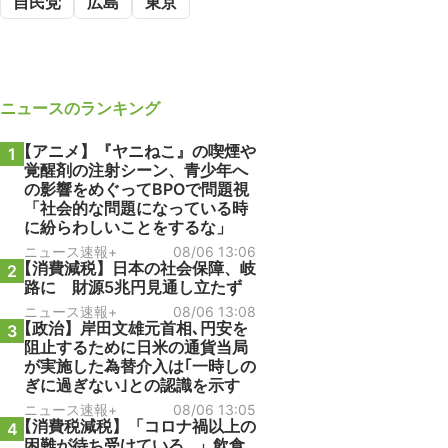
自民党
広島
東京
ニュース
のランキング
【アニメ】『ヤニねこ』の喫煙や
1
覚醒剤の注射シーン、青少年へ
の影響をめぐってBPOで問題視
「社会的な問題になっている時
に紛らわしいことをするな」
ニュース速報+
08/06 13:06
【消費減税】日本の社会保障、岐
2
路に 財源5兆円見通し立たず
ニュース速報+
08/06 13:08
【政治】岸田文雄元首相､円安を
3
阻止するために日米の通貨当局
が実施した為替介入は｢一時しの
ぎに過ぎない｣との認識を示す
ニュース速報+
08/06 13:05
【消費税減税】「コロナ禍以上の
4
困難が待ち受けている…」飲食