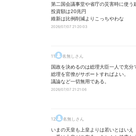
第二国会議事堂や省庁の災害時に使う
投資額は20兆円
維新は比例削減よりこっちやわな
2026/07/07 21:20:03
11
.
名無しさん
国政を決めるのは総理大臣一人で充分
総理を官僚がサポートすればよい。
議論など一切無用である。
2026/07/07 21:21:06
12
.
名無しさん
いまの天皇も上皇よりは若いとはいえ