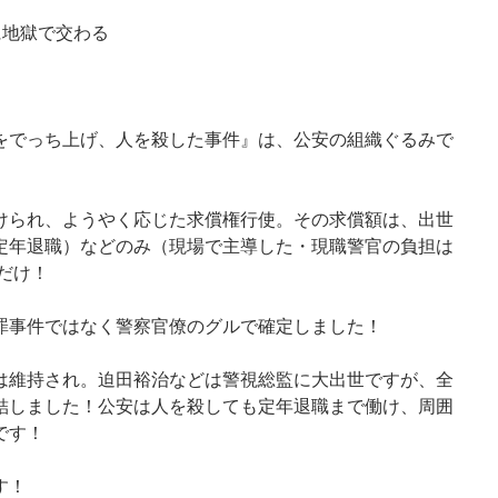
に地獄で交わる
罪をでっち上げ、人を殺した事件』は、公安の組織ぐるみで
かけられ、ようやく応じた求償権行使。その求償額は、出世
定年退職）などのみ（現場で主導した・現職警官の負担は
だけ！
冤罪事件ではなく警察官僚のグルで確定しました！
世は維持され。迫田裕治などは警視総監に大出世ですが、全
結しました！公安は人を殺しても定年退職まで働け、周囲
です！
す！