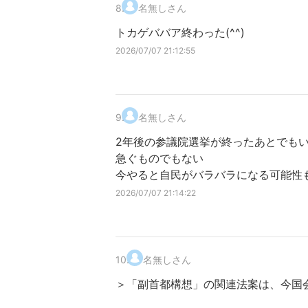
8
.
名無しさん
トカゲババア終わった(^^)
2026/07/07 21:12:55
9
.
名無しさん
2年後の参議院選挙が終ったあとでも
急ぐものでもない
今やると自民がバラバラになる可能性
2026/07/07 21:14:22
10
.
名無しさん
＞「副首都構想」の関連法案は、今国