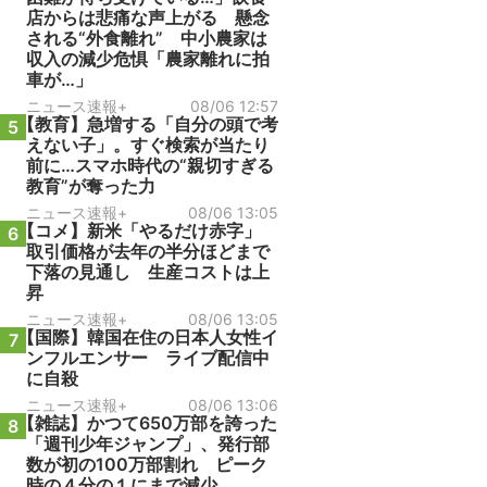
店からは悲痛な声上がる 懸念
される“外食離れ” 中小農家は
収入の減少危惧「農家離れに拍
車が…」
ニュース速報+
08/06 12:57
【教育】急増する「自分の頭で考
5
えない子」。すぐ検索が当たり
前に…スマホ時代の“親切すぎる
教育”が奪った力
ニュース速報+
08/06 13:05
【コメ】新米「やるだけ赤字」
6
取引価格が去年の半分ほどまで
下落の見通し 生産コストは上
昇
ニュース速報+
08/06 13:05
【国際】韓国在住の日本人女性イ
7
ンフルエンサー ライブ配信中
に自殺
ニュース速報+
08/06 13:06
【雑誌】かつて650万部を誇った
8
「週刊少年ジャンプ」、発行部
数が初の100万部割れ ピーク
時の４分の１にまで減少