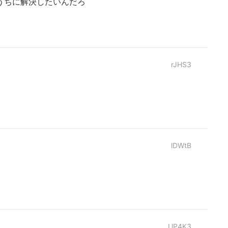
うちに解決したいんだろ
rJHS3
lDWtB
UP4K3