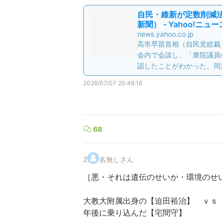
自民・維新が定数削減
新聞） - Yahoo!ニュー
news.yahoo.co.jp
高市早苗首相（自民党総裁
会内で会談し、「衆院議員
認したことがわかった。同
2026/07/07 20:48:16
68
2
.
名無しさん
［悪・それは遺伝のせいか・環境のせ
大教大附属出身の【迫田裕治】 ｖｓ
年後に乗り込んだ【宅間守】