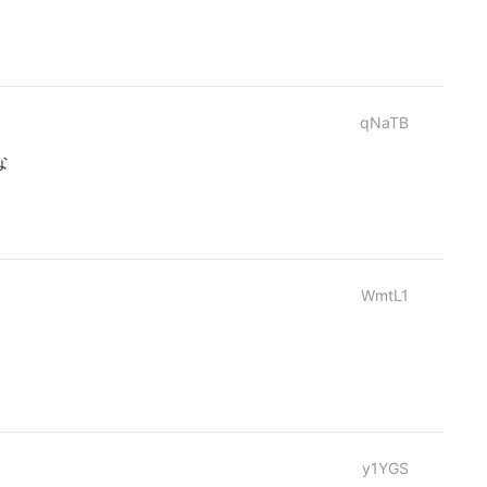
qNaTB
な
WmtL1
y1YGS