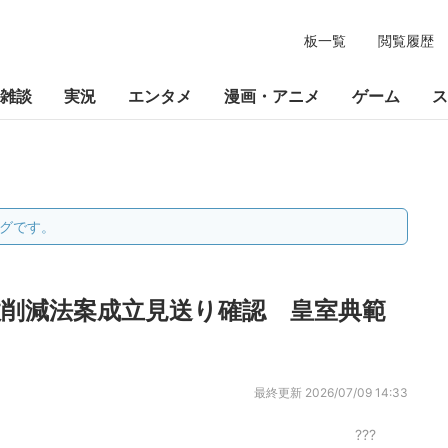
板一覧
閲覧履歴
雑談
実況
エンタメ
漫画・アニメ
ゲーム
ス
グです。
数削減法案成立見送り確認 皇室典範
最終更新
2026/07/09 14:33
???