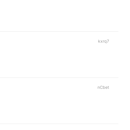
kxrq7
nCbet