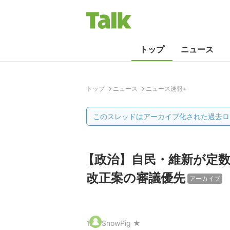
トップ
ニュース
トップ
ニュース
ニュース速報+
このスレッドはアーカイブ化された過去ロ
【政治】自民・維新が定
改正案の審議優先
アーカイブ
1
.
SnowPig ★