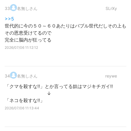
33
.
名無しさん
SLrXy
>>5
世代的に今の５０～６０あたりはバブル世代だしその上も
その恩恵受けてるので
完全に脳内が狂ってる
2026/07/06 11:12:12
34
.
名無しさん
reywe
「クマを殺すな‼」とか言ってる奴はマジキチガイ‼
↓
「ネコを殺すな‼」
2026/07/06 11:13:44