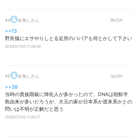
44
.
名無しさん
Wz5If
>>13
野良猫にエサやりしとる近所のババアも何とかして下さい
2026/07/06 11:28:46
45
.
名無しさん
Iec5H
>>38
当時の貴族階級に帰化人が多かったので、DNAは朝鮮半
島由来が多いだろうが、大元の家が日本系か渡来系かとの
問いは不明が正解だと思う
2026/07/06 11:29:27