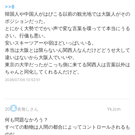
>>8
韓国人や中国人がはびこる以前の観光地では大阪人がその
ポジションだった。
とにかく大勢ででかい声で変な言葉を喋ってて本当にうる
さい。行儀も悪い。
安いスキーツアーや宿ほどいっぱいいる。
本当は大阪とは限らないん関西人なんだけどどうせ大して
違いはないから大阪人でいいや。
東京の大学だったがこっち側に来てる関西人は言葉以外は
ちゃんと同化してくれるんだけど。
2026/07/06 10:52:51
20
.
名無しさん
YkJcm
何も問題なかろう？
すべての動物は人間の都合によってコントロールされるも
のだ