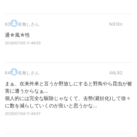
63
.
名無しさん
N91En
通☆風☆性
2026/07/06 11:48:55
64
.
名無しさん
4AL82
まぁ、在来外来と言うか野放しにすると野鳥やら昆虫が被
害に遭うからなぁ…
個人的には完全な駆除じゃなくて、去勢(避妊化)して徐々
に数を減らしていくのが良いと思うかな…
2026/07/06 11:49:57