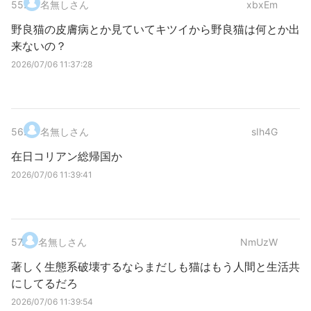
55
.
名無しさん
xbxEm
野良猫の皮膚病とか見ていてキツイから野良猫は何とか出
来ないの？
2026/07/06 11:37:28
56
.
名無しさん
sIh4G
在日コリアン総帰国か
2026/07/06 11:39:41
57
.
名無しさん
NmUzW
著しく生態系破壊するならまだしも猫はもう人間と生活共
にしてるだろ
2026/07/06 11:39:54