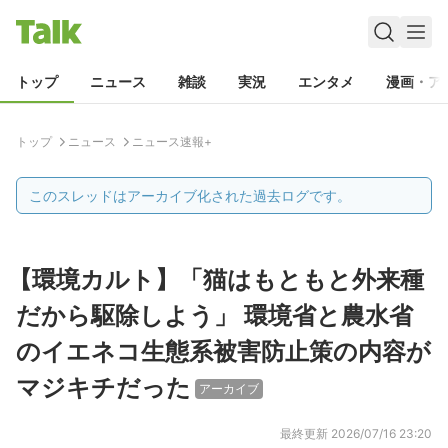
トップ
ニュース
雑談
実況
エンタメ
漫画・ア
トップ
ニュース
ニュース速報+
このスレッドはアーカイブ化された過去ログです。
【環境カルト】「猫はもともと外来種
だから駆除しよう」 環境省と農水省
のイエネコ生態系被害防止策の内容が
マジキチだった
アーカイブ
最終更新
2026/07/16 23:20