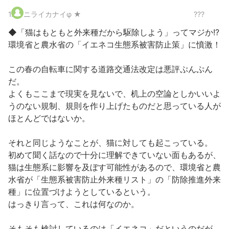
1
.
ニライカナイφ ★
???
◆「猫はもともと外来種だから駆除しよう」ってマジか!?
環境省と農水省の「イエネコ生態系被害防止策」に憤激！
この春の自転車に関する道路交通法改定は悪評ぷんぷん
だ。
よくもここまで現実を見ないで、机上の空論としかいいよ
うのない規制、規則を作り上げたものだと思っている人が
ほとんどではないか。
それと同じようなことが、猫に対しても起こっている。
初めて聞く話なので十分に理解できていない面もあるが、
猫は生態系に影響を及ぼす可能性があるので、環境省と農
水省が「生態系被害防止外来種リスト」の「防除推進外来
種」に位置づけようとしているという。
はっきり言って、これは何なのか。
そもそも検討しているのは「イエネコ」だというのだが、