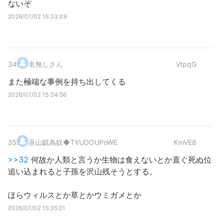
ないぞ
2026/07/02 15:33:09
34
.
名無しさん
VtpqG
また極端な事例を持ち出してくる
2026/07/02 15:34:56
35
.
巫山戯為奴
◆TYUDOUPoWE
KmVE8
>>32
何故か人類と言うか生物は食えないとか直ぐ死ぬ位
追い込まれると子孫を沢山残そうとする。
ほらウィルスとか草とかウミガメとか
2026/07/02 15:35:21