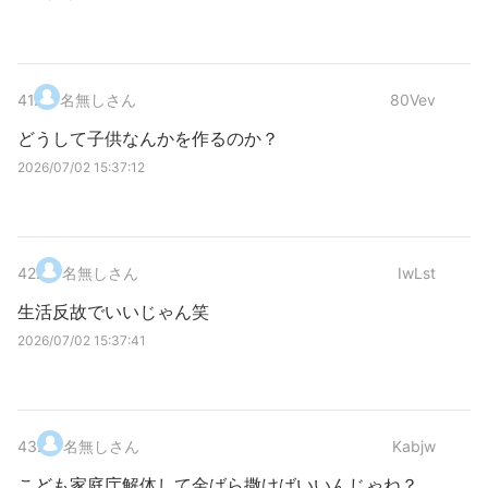
41
.
名無しさん
80Vev
どうして子供なんかを作るのか？
2026/07/02 15:37:12
42
.
名無しさん
IwLst
生活反故でいいじゃん笑
2026/07/02 15:37:41
43
.
名無しさん
Kabjw
こども家庭庁解体して金ばら撒けばいいんじゃね？