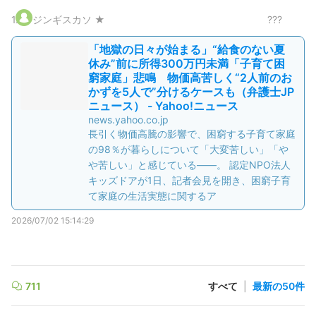
1
.
ジンギスカソ ★
???
「地獄の日々が始まる」“給食のない夏
休み”前に所得300万円未満「子育て困
窮家庭」悲鳴 物価高苦しく“2人前のお
かずを5人で”分けるケースも（弁護士JP
ニュース） - Yahoo!ニュース
news.yahoo.co.jp
長引く物価高騰の影響で、困窮する子育て家庭
の98％が暮らしについて「大変苦しい」「や
や苦しい」と感じている――。 認定NPO法人
キッズドアが1日、記者会見を開き、困窮子育
て家庭の生活実態に関するア
2026/07/02 15:14:29
711
すべて
|
最新の50件