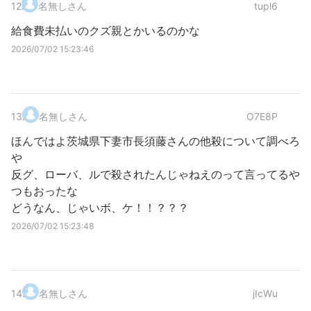
12
.
名無しさん
tupl6
給食費未払いのクズ親とかいるのかな
2026/07/02 15:23:46
13
.
名無しさん
O7E8P
ほんではよ茨城県下妻市長須藤さんの他殺について調べろ
や
反グ、ローバ、ルで殺されたんじゃねえのって言ってるや
つもおったな
どうなん、じゃいボ、ケ！！？？？
2026/07/02 15:23:48
14
.
名無しさん
jIcWu