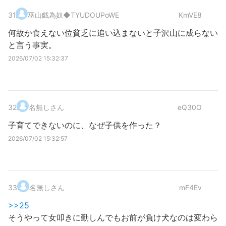
31
.
巫山戯為奴
◆TYUDOUPoWE
KmVE8
何故か食えない位貧乏に追い込まないと子沢山に成らない
と言う事実。
2026/07/02 15:32:37
32
.
名無しさん
eQ30O
子育てできないのに、なぜ子供を作った？
2026/07/02 15:32:57
33
.
名無しさん
mF4Ev
>>25
そうやって女叩きに勤しんでもお前が負け犬なのは変わら