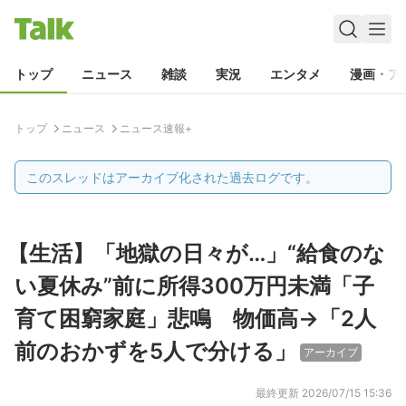
トップ
ニュース
雑談
実況
エンタメ
漫画・ア
トップ
ニュース
ニュース速報+
このスレッドはアーカイブ化された過去ログです。
【生活】「地獄の日々が…」“給食のな
い夏休み”前に所得300万円未満「子
育て困窮家庭」悲鳴 物価高→「2人
前のおかずを5人で分ける」
アーカイブ
最終更新
2026/07/15 15:36