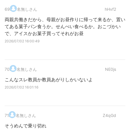
69
.
名無しさん
hHvf2
両親共働きだから、母親がお昼作りに帰って来るか、置い
てある菓子パン食うか。せんべい食べるか。おこづかい
で、アイスかお菓子買ってそれがお昼
2026/07/02 16:00:49
70
.
名無しさん
NE0js
こんなスレ教員か教員あがりしかいないよ
2026/07/02 16:01:16
71
.
名無しさん
Z4qGd
そうめんで乗り切れ