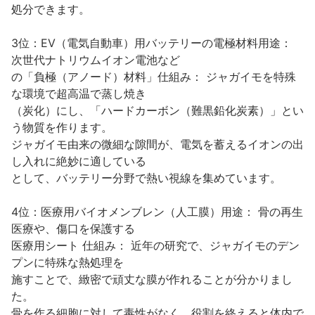
処分できます。
3位：EV（電気自動車）用バッテリーの電極材料用途：
次世代ナトリウムイオン電池など
の「負極（アノード）材料」仕組み： ジャガイモを特殊
な環境で超高温で蒸し焼き
（炭化）にし、「ハードカーボン（難黒鉛化炭素）」とい
う物質を作ります。
ジャガイモ由来の微細な隙間が、電気を蓄えるイオンの出
し入れに絶妙に適している
として、バッテリー分野で熱い視線を集めています。
4位：医療用バイオメンブレン（人工膜）用途： 骨の再生
医療や、傷口を保護する
医療用シート 仕組み： 近年の研究で、ジャガイモのデン
プンに特殊な熱処理を
施すことで、緻密で頑丈な膜が作れることが分かりまし
た。
骨を作る細胞に対して毒性がなく、役割を終えると体内で