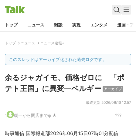
トップ
ニュース
雑談
実況
エンタメ
漫画・ア
トップ
ニュース
ニュース速報+
このスレッドはアーカイブ化された過去ログです。
余るジャガイモ、価格ゼロに 「ポ
テト王国」に異変―ベルギー
アーカイブ
最終更新
2026/06/18 12:57
1
.
朝一から閉店までφ ★
???
時事通信 国際報道部2026年06月15日07時01分配信