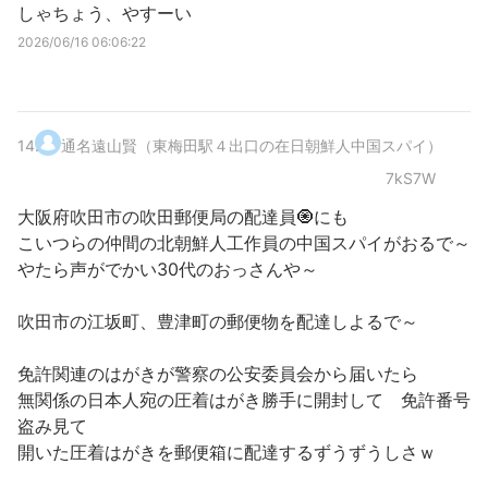
しゃちょう、やすーい
2026/06/16 06:06:22
14
.
通名遠山賢（東梅田駅４出口の在日朝鮮人中国スパイ）
7kS7W
大阪府吹田市の吹田郵便局の配達員🧿にも
こいつらの仲間の北朝鮮人工作員の中国スパイがおるで～
やたら声がでかい30代のおっさんや～
吹田市の江坂町、豊津町の郵便物を配達しよるで～
免許関連のはがきが警察の公安委員会から届いたら
無関係の日本人宛の圧着はがき勝手に開封して 免許番号
盗み見て
開いた圧着はがきを郵便箱に配達するずうずうしさｗ