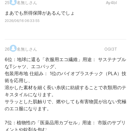
25
.
名無しさん
Ay4bI
まあでも所得保障があるんでしょ
2026/06/16 06:33:55
26
.
名無しさん
OGI3T
6位：地球に還る「衣服用エコ繊維」用途： サステナブル
なTシャツ、エコバッグ、
包装用布地 仕組み： 1位のバイオプラスチック（PLA）技
術を応用し、
溶かした素材を細く長い糸状に紡績することで衣類用のテ
キスタイルになります。
サラッとした肌触りで、燃やしても有害物質が出ない究極
のエコ服になります。
7位：植物性の「医薬品用カプセル」用途： 市販のサプリ
メントや錠剤を包む