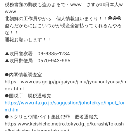
税務書類の郵便も盗みよるで～www さすが非日本人w
www
北朝鮮の工作員やから 個人情報狙いまくり！！🧿🧿🧿
盗んだからにはこいつがが税金全額払うてくれるんやろ
な！！
通報お願いします！！
▲吹田警察署 06-6385-1234
▲吹田郵便局 0570-943-995
●内閣情報調査室
https www.cas.go.jp/jp/gaiyou/jimu/jyouhoutyousa/in
dex.html
●国税庁 脱税通報先
https://www.nta.go.jp/suggestion/johoteikyo/input_for
m.html
●トクリュウ闇バイト集団犯罪 匿名通報先
https www.keishicho.metro.tokyo.lg.jp/kurashi/tokush
u/keishicho_tokuryu/tokuryu/