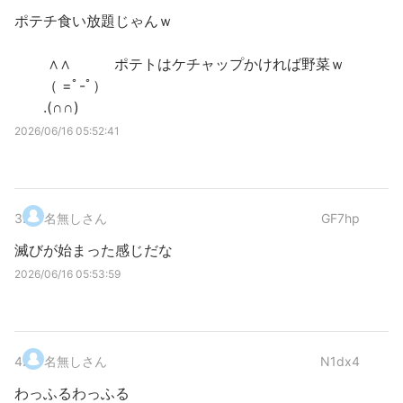
ポテチ食い放題じゃんｗ
∧∧ ポテトはケチャップかければ野菜ｗ
（ =ﾟ-ﾟ）
.(∩∩)
2026/06/16 05:52:41
3
.
名無しさん
GF7hp
滅びが始まった感じだな
2026/06/16 05:53:59
4
.
名無しさん
N1dx4
わっふるわっふる