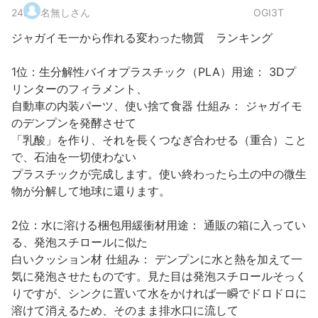
24
.
名無しさん
OGI3T
ジャガイモ一から作れる変わった物質 ランキング
1位：生分解性バイオプラスチック（PLA）用途： 3Dプ
リンターのフィラメント、
自動車の内装パーツ、使い捨て食器 仕組み： ジャガイモ
のデンプンを発酵させて
「乳酸」を作り、それを長くつなぎ合わせる（重合）こと
で、石油を一切使わない
プラスチックが完成します。使い終わったら土の中の微生
物が分解して地球に還ります。
2位：水に溶ける梱包用緩衝材用途： 通販の箱に入ってい
る、発泡スチロールに似た
白いクッション材 仕組み： デンプンに水と熱を加えて一
気に発泡させたものです。見た目は発泡スチロールそっく
りですが、シンクに置いて水をかければ一瞬でドロドロに
溶けて消えるため、そのまま排水口に流して