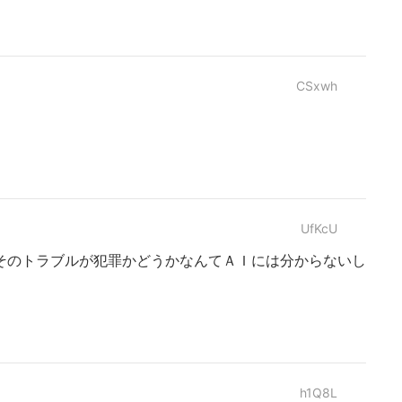
CSxwh
UfKcU
そのトラブルが犯罪かどうかなんてＡＩには分からないし
h1Q8L