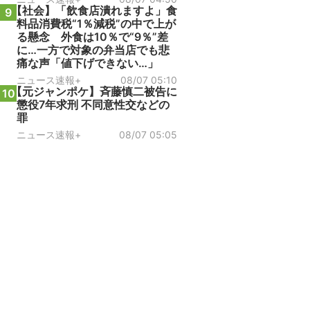
【社会】「飲食店潰れますよ」食
9
料品消費税“1％減税”の中で上が
る懸念 外食は10％で“9％”差
に…一方で対象の弁当店でも悲
痛な声「値下げできない…」
ニュース速報+
08/07 05:10
【元ジャンポケ】斉藤慎二被告に
10
懲役7年求刑 不同意性交などの
罪
ニュース速報+
08/07 05:05