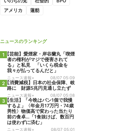
いのちの党
社会的
BPO
アメリカ
蓮舫
ニュース
のランキング
【芸能】愛煙家・岸谷蘭丸「喫煙
1
者の権利がマジで侵害されて
る」と私見 「いくら税金を
我々が払ってるんだと」
ニュース速報+
08/07 05:09
【消費減税】日本の社会保障、岐
2
路に 財源5兆円見通し立たず
ニュース速報+
08/07 05:08
【生活】「今晩はパン1個で我慢
3
するよ」〈年金月17万円・74歳
男性〉物価高で変わった当たり
前の食卓…「1食抜けば、数百円
は使わずに済む」
ニュース速報+
08/07 05:01