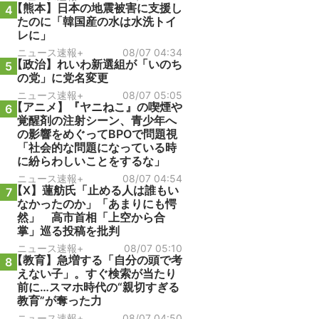
【熊本】日本の地震被害に支援し
4
たのに「韓国産の水は水洗トイ
レに」
ニュース速報+
08/07 04:34
【政治】れいわ新選組が「いのち
5
の党」に党名変更
ニュース速報+
08/07 05:05
【アニメ】『ヤニねこ』の喫煙や
6
覚醒剤の注射シーン、青少年へ
の影響をめぐってBPOで問題視
「社会的な問題になっている時
に紛らわしいことをするな」
ニュース速報+
08/07 04:54
【X】蓮舫氏「止める人は誰もい
7
なかったのか」「あまりにも愕
然」 高市首相「上空から合
掌」巡る投稿を批判
ニュース速報+
08/07 05:10
【教育】急増する「自分の頭で考
8
えない子」。すぐ検索が当たり
前に…スマホ時代の“親切すぎる
教育”が奪った力
ニュース速報+
08/07 04:50