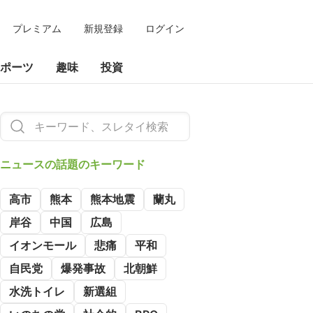
プレミアム
新規登録
ログイン
ポーツ
趣味
投資
ニュースの
話題のキーワード
高市
熊本
熊本地震
蘭丸
岸谷
中国
広島
イオンモール
悲痛
平和
自民党
爆発事故
北朝鮮
水洗トイレ
新選組