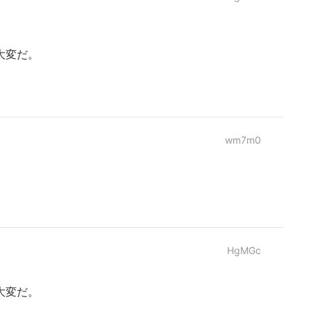
大変だ。
wm7m0
HgMGc
大変だ。