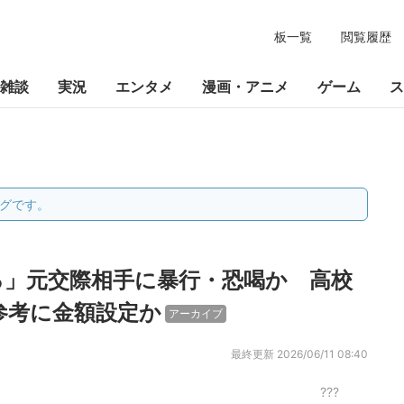
板一覧
閲覧履歴
雑談
実況
エンタメ
漫画・アニメ
ゲーム
ス
グです。
ろ」元交際相手に暴行・恐喝か 高校
T参考に金額設定か
アーカイブ
最終更新
2026/06/11 08:40
???