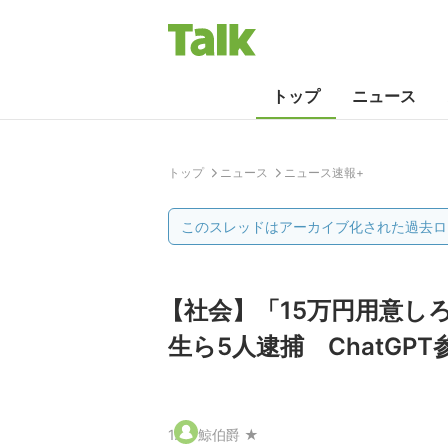
トップ
ニュース
トップ
ニュース
ニュース速報+
このスレッドはアーカイブ化された過去ロ
【社会】「15万円用意し
生ら5人逮捕 ChatGP
1
.
鯨伯爵 ★