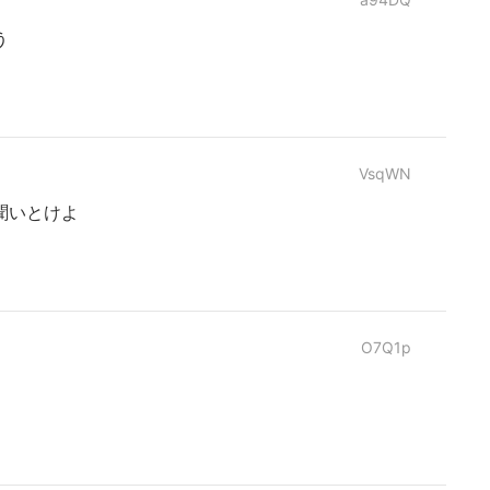
う
VsqWN
聞いとけよ
O7Q1p