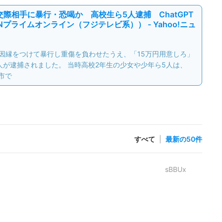
交際相手に暴行・恐喝か 高校生ら5人逮捕 ChatGPT
プライムオンライン（フジテレビ系）） - Yahoo!ニュ
因縁をつけて暴行し重傷を負わせたうえ、「15万円用意しろ」
人が逮捕されました。 当時高校2年生の少女や少年ら5人は、
市で
すべて
|
最新の50件
sBBUx