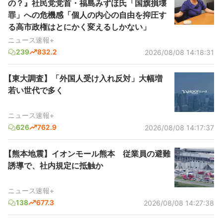
の？』社民党党首・福島みずほ氏「国旗損壊
罪」への危機感「個人の内心の自由を抑圧す
る高市政権はとにかく変えるしかない」
ニュース速報+
239
832.2
2026/08/08 14:18:31
【東大調査】「外国人受け入れ反対」大幅増
若い世代で多く
ニュース速報+
626
762.9
2026/08/08 14:17:37
【熊本地震】イオンモール熊本 従業員の避難
誘導で、社内規定に抵触か
ニュース速報+
138
677.3
2026/08/08 14:27:38