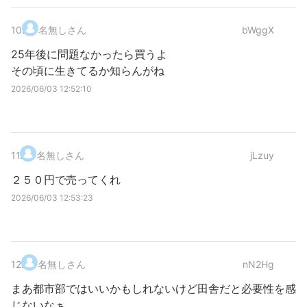
10
.
名無しさん
bWggX
25年後に問題なかったら買うよ
その頃に生きてるか知らんがね
2026/06/03 12:52:10
11
.
名無しさん
jLzuy
２５０円で売ってくれ
2026/06/03 12:53:23
12
.
名無しさん
nN2Hg
まあ都市部ではいいかもしれないけど田舎だと必要性を感
じないなぁ