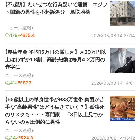
【不起訴】わいせつな行為疑いで逮捕 エジプ
ト国籍の男性を不起訴処分 鳥取地検
ニュース速報+
179
675.4
2026/08/08 14:27:14
【厚生年金 平均15万円の厳しさ】月20万円以
上はわずか1.8割、高齢夫婦は毎月4.2万円の
赤字に
ニュース速報+
41
587.7
2026/08/08 14:14:01
【65歳以上の単身世帯が933万世帯 集団が苦
手な“高齢男性”はどう生きていく？】孤独死
のリスクも・・・専門家 「8日以上見つか
らないのも圧倒的に男性」
ニュース速報+
34
524.8
2026/08/08 14:15:12