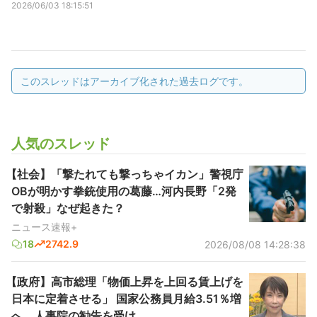
2026/06/03 18:15:51
このスレッドはアーカイブ化された過去ログです。
人気のスレッド
【社会】「撃たれても撃っちゃイカン」警視庁
OBが明かす拳銃使用の葛藤…河内長野「2発
で射殺」なぜ起きた？
ニュース速報+
18
2742.9
2026/08/08 14:28:38
【政府】高市総理「物価上昇を上回る賃上げを
日本に定着させる」 国家公務員月給3.51％増
へ 人事院の勧告を受け