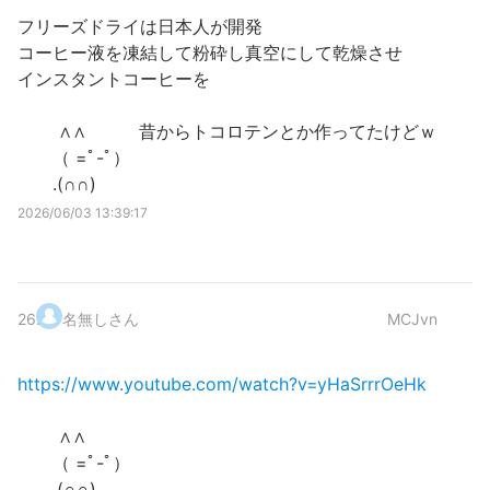
フリーズドライは日本人が開発
コーヒー液を凍結して粉砕し真空にして乾燥させ
インスタントコーヒーを
∧∧ 昔からトコロテンとか作ってたけどｗ
（ =ﾟ-ﾟ）
.(∩∩)
2026/06/03 13:39:17
26
.
名無しさん
MCJvn
https://www.youtube.com/watch?v=yHaSrrrOeHk
∧∧
（ =ﾟ-ﾟ）
.(∩∩)