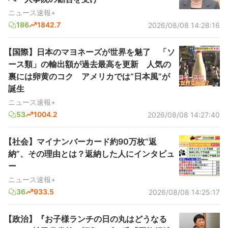
ニュース速報+
186
1842.7
2026/08/08 14:28:16
【国際】日本のマヨネーズが世界を魅了 「ソ
ース類」の輸出額が過去最高を更新 人気の
裏には卵黄のコク アメリカでは“日本風”が
誕生
ニュース速報+
53
1004.2
2026/08/08 14:27:40
【社会】マイナンバーカード約90万枚“返
納”、その理由とは？返納した人にインタビュ
ー
ニュース速報+
36
933.5
2026/08/08 14:25:17
【政治】『お子様ランチの日の丸はどうなる