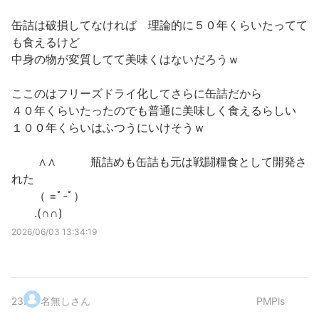
缶詰は破損してなければ 理論的に５０年くらいたってて
も食えるけど
中身の物が変質してて美味くはないだろうｗ
ここのはフリーズドライ化してさらに缶詰だから
４０年くらいたったのでも普通に美味しく食えるらしい
１００年くらいはふつうにいけそうｗ
∧∧ 瓶詰めも缶詰も元は戦闘糧食として開発さ
れた
（ =ﾟ-ﾟ）
.(∩∩)
2026/06/03 13:34:19
23
.
名無しさん
PMPls