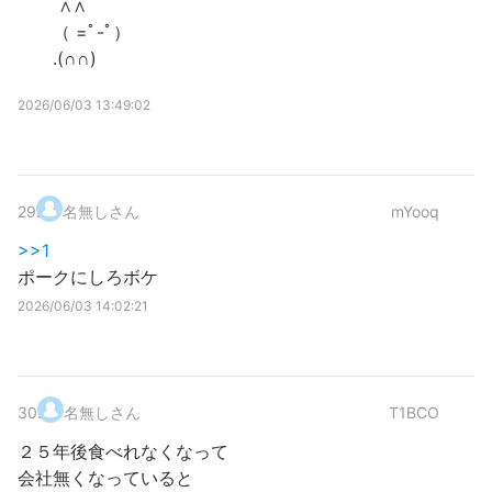
∧∧
（ =ﾟ-ﾟ）
.(∩∩)
2026/06/03 13:49:02
29
.
名無しさん
mYooq
>>1
ポークにしろボケ
2026/06/03 14:02:21
30
.
名無しさん
T1BCO
２５年後食べれなくなって
会社無くなっていると