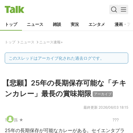
トップ
ニュース
雑談
実況
エンタメ
漫画・ア
トップ
ニュース
ニュース速報+
このスレッドはアーカイブ化された過去ログです。
【悲願】25年の長期保存可能な「チキ
ンカレー」最長の賞味期限
アーカイブ
最終更新
2026/06/03 18:15
1
.
孫 ★
???
25年の長期保存が可能なカレーがある。セイエンタプラ