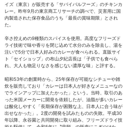
イズ（東京）が販売する「サバイバルフーズ」のチキンカ
レー。昨年9月の東京商工リサーチの調べで、災害用に国
内製造された保存食品のうち「最長の賞味期限」とされ
た。
辛さ控えめの9種類のスパイスを使用。高度なフリーズド
ライ技術で味や香りを閉じ込めて水分のみを除去し、湯を
注いで5分で日本人好みのカレーが食べられる。直販サイ
ト「セイショップ」の布山夕紀店長は「子供でも食べら
れ、大人も物足りなさを感じない濃厚な味」と評する。
昭和53年の創業時から、25年保存が可能なシチューや雑
炊を販売しており「カレーは日本人が好きなメニューなの
でラインアップに加えたかった」という。当時、取引のあ
った米国メーカーに開発を依頼したが、油脂が多いカレー
は酸化しやすく「長期保存が困難な上、日本人に合う味が
出せなかった」。2度の開発を試みたものの失敗。平成30
年以降、永谷園と共同開発に取り組み、フリーズドライ技
術を駆使して、令和5年に〝悲願〟の販売にこぎつけた。