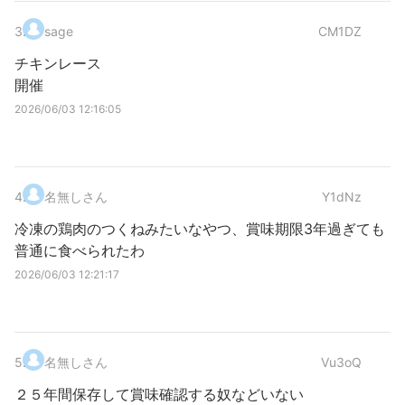
3
.
sage
CM1DZ
チキンレース
開催
2026/06/03 12:16:05
4
.
名無しさん
Y1dNz
冷凍の鶏肉のつくねみたいなやつ、賞味期限3年過ぎても
普通に食べられたわ
2026/06/03 12:21:17
5
.
名無しさん
Vu3oQ
２５年間保存して賞味確認する奴などいない