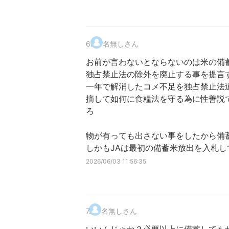
6
.
名無しさん
お前が言わないとならないのは米の備
独占禁止法の除外を廃止する事を提言
一年で解消したコメ不足を独占禁止法
摘して如何に食糧法を守る為に性善説
ろ
物が有っても出さない事をしたから備
しかもJAは最初の備蓄米放出を入札
2026/06/03 11:56:35
7
.
名無しさん