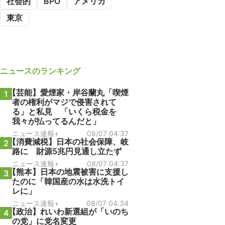
社会的
BPO
アメリカ
東京
ニュース
のランキング
【芸能】愛煙家・岸谷蘭丸「喫煙
1
者の権利がマジで侵害されて
る」と私見 「いくら税金を
我々が払ってるんだと」
ニュース速報+
08/07 04:37
【消費減税】日本の社会保障、岐
2
路に 財源5兆円見通し立たず
ニュース速報+
08/07 04:37
【熊本】日本の地震被害に支援し
3
たのに「韓国産の水は水洗トイ
レに」
ニュース速報+
08/07 04:34
【政治】れいわ新選組が「いのち
4
の党」に党名変更