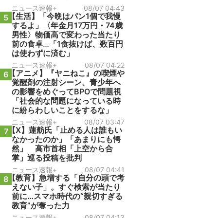
ニュース速報+
08/07 04:43
【生活】「今晩はパン1個で我慢
5
するよ」〈年金月17万円・74歳
男性〉物価高で変わった当たり
前の食卓…「1食抜けば、数百円
は使わずに済む」
ニュース速報+
08/07 04:22
【アニメ】『ヤニねこ』の喫煙や
6
覚醒剤の注射シーン、青少年へ
の影響をめぐってBPOで問題視
「社会的な問題になっている時
に紛らわしいことをするな」
ニュース速報+
08/07 03:47
【X】蓮舫氏「止める人は誰もい
7
なかったのか」「あまりにも愕
然」 高市首相「上空から合
掌」巡る投稿を批判
ニュース速報+
08/07 04:41
【教育】急増する「自分の頭で考
8
えない子」。すぐ検索が当たり
前に…スマホ時代の“親切すぎる
教育”が奪った力
ニュース速報+
08/07 04:13