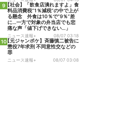
【社会】「飲食店潰れますよ」食
9
料品消費税“1％減税”の中で上が
る懸念 外食は10％で“9％”差
に…一方で対象の弁当店でも悲
痛な声「値下げできない…」
ニュース速報+
08/07 03:18
【元ジャンポケ】斉藤慎二被告に
10
懲役7年求刑 不同意性交などの
罪
ニュース速報+
08/07 03:08