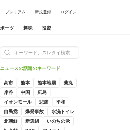
プレミアム
新規登録
ログイン
ポーツ
趣味
投資
ニュースの
話題のキーワード
高市
熊本
熊本地震
蘭丸
岸谷
中国
広島
イオンモール
悲痛
平和
自民党
爆発事故
水洗トイレ
北朝鮮
新選組
いのちの党