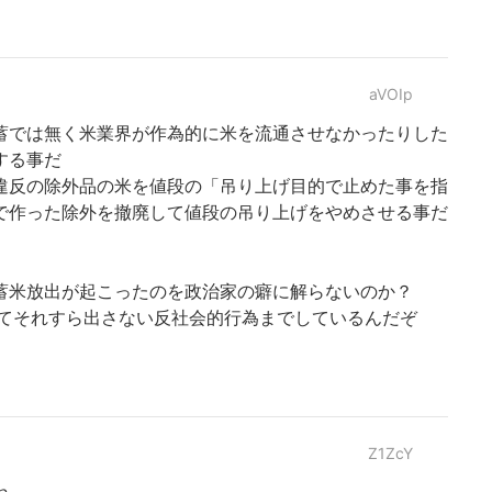
aVOIp
蓄では無く米業界が作為的に米を流通させなかったりした
する事だ
違反の除外品の米を値段の「吊り上げ目的で止めた事を指
で作った除外を撤廃して値段の吊り上げをやめさせる事だ
蓄米放出が起こったのを政治家の癖に解らないのか？
してそれすら出さない反社会的行為までしているんだぞ
Z1ZcY