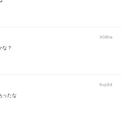
ね
X0Bha
かな？
9vp84
あったな