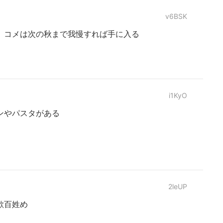
v6BSK
、コメは次の秋まで我慢すれば手に入る
i1KyO
ンやパスタがある
2leUP
欲百姓め