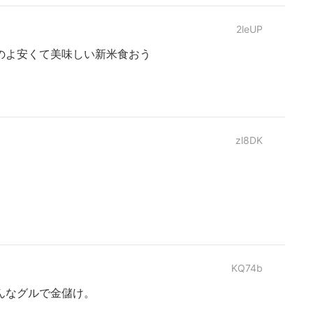
2leUP
のよ安くて美味しい新米食おう
zl8DK
KQ74b
んなグルで金儲け。