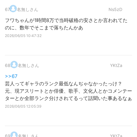
67
.
名無しさん
Ns5zD
フワちゃんが1時間8万で当時破格の安さとか言われてた
のに、数年でそこまで落ちたんかあ
2026/06/05 10:47:32
68
.
名無しさん
YKtZa
>>67
芸人ってギャラのランク最低なんぢゃなかったっけ？
元、現アスリートとか俳優、歌手、文化人とかコメンテー
ターとか全部ランク分けされてるって話聞いた事あるなぁ
2026/06/05 12:05:39
69
.
名無しさん
YKtZa