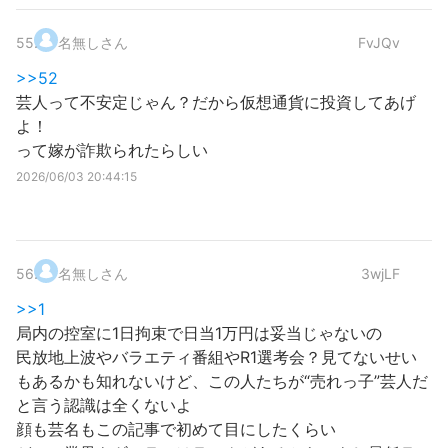
55
.
名無しさん
FvJQv
>>52
芸人って不安定じゃん？だから仮想通貨に投資してあげ
よ！
って嫁が詐欺られたらしい
2026/06/03 20:44:15
56
.
名無しさん
3wjLF
>>1
局内の控室に1日拘束で日当1万円は妥当じゃないの
民放地上波やバラエティ番組やR1選考会？見てないせい
もあるかも知れないけど、この人たちが“売れっ子”芸人だ
と言う認識は全くないよ
顔も芸名もこの記事で初めて目にしたくらい