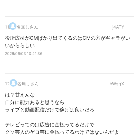
11
.
名無しさん
j4ATY
役所広司がCMばかり出てくるのはCMの方がギャラがい
いかららしい
2026/06/03 10:41:36
12
.
名無しさん
bWggX
は？甘えんな
自分に能力あると思うなら
ライブと動画配信だけで稼げば良いだろ
テレビってのは広告に金払ってるだけで
クソ芸人のゲロ芸に金払ってるわけではないんだよ