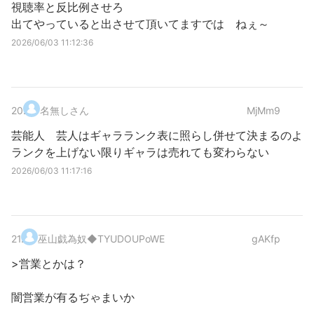
視聴率と反比例させろ
出てやっていると出させて頂いてますでは ねぇ～
2026/06/03 11:12:36
20
.
名無しさん
MjMm9
芸能人 芸人はギャラランク表に照らし併せて決まるのよ
ランクを上げない限りギャラは売れても変わらない
2026/06/03 11:17:16
21
.
巫山戯為奴
◆TYUDOUPoWE
gAKfp
>営業とかは？
闇営業が有るぢゃまいか