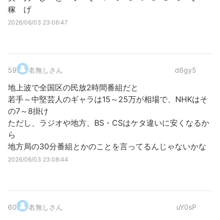
稼 げ
2026/06/03 23:06:47
59
.
名無しさん
d6gy5
地上波で全国区の民放2時間番組だと
若手～中堅芸人のギャラは15～25万が相場で、NHKはそ
の7～8掛け
ただし、ラジオや地方、BS・CSはケタ違いに安くなるか
ら
地方局の30分番組とかのことを言ってるんじゃないかな
2026/06/03 23:08:44
60
.
名無しさん
uY0sP