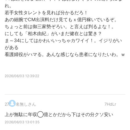
れ。
若手女性タレントを見れば分かるだろ！
あの細腕でCM出演料だけ見てもｘ億円稼いでいるぞ。
ちょっと前は御三家勢ぞろい。と言えば判るよな！。
にしても「柏木由紀」がいまだ健在とは驚き？
ま～34にしてはかわいいっちゃカワイイ！。イジリがい
がある
看護婦役がハマる。あんな感じなら患者になりたいわ。ｗ
2026/06/03 12:39:22
27
.
名無しさん
7HdLr
上が無駄に年収◯億とかだから下はその分クソ安い
2026/06/03 13:01:35