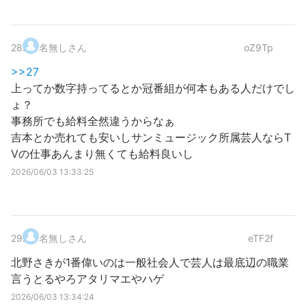
28
.
名無しさん
oZ9Tp
>>27
上ってか数字持ってるとか冠番組が何本もある人だけでし
ょ？
事務所でも給料全然違うからなぁ
吉本とか売れても安いしサンミュージック所属芸人ならT
Vの仕事あんまり無くても給料良いし
2026/06/03 13:33:25
29
.
名無しさん
eTF2f
北野さきが1番偉いのは一般社会人で芸人は最底辺の職業
言うとるやろアタリマエやハゲ
2026/06/03 13:34:24