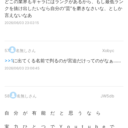
どこの業界もギャラにはランクがあるから、もし最低ラン
クを抜け出したいなら自分の“芸”を磨きなさいな、としか
言えないなあ
2026/06/03 23:02:15
57
.
名無しさん
Xobyc
>>1
に出てくる名前で判るのが宮迫だけってのがなぁ……
2026/06/03 23:06:45
58
.
名無しさん
JW5db
自 分 が 有 能 だ と 思 う な ら
実 力 ひ と つ で Y o u t u b e で