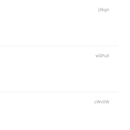
j3kgn
wGPuX
cWv0W