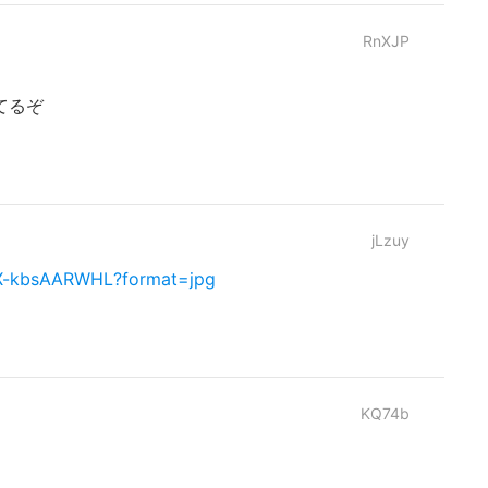
RnXJP
てるぞ
jLzuy
ZX-kbsAARWHL?format=jpg
KQ74b