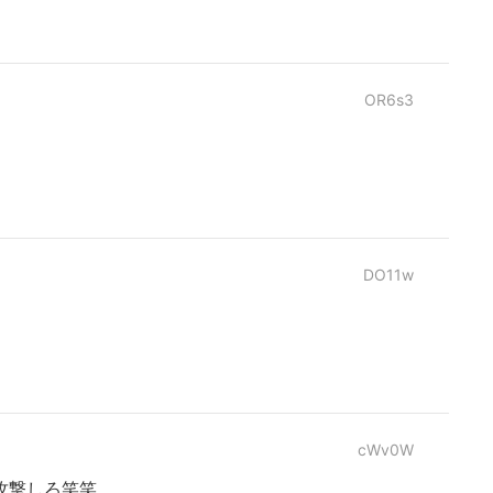
OR6s3
DO11w
cWv0W
攻撃しろ笑笑