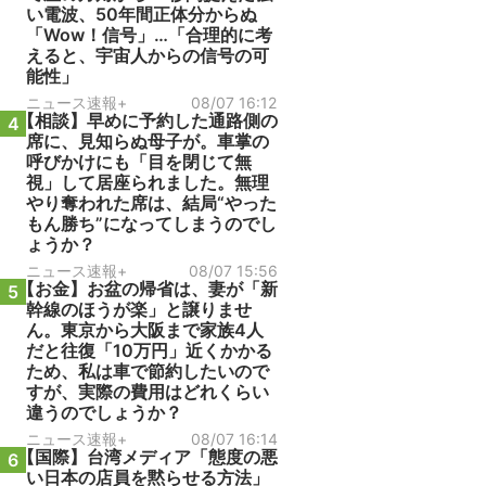
い電波、50年間正体分からぬ
「Wow！信号」…「合理的に考
えると、宇宙人からの信号の可
能性」
ニュース速報+
08/07 16:12
【相談】早めに予約した通路側の
4
席に、見知らぬ母子が。車掌の
呼びかけにも「目を閉じて無
視」して居座られました。無理
やり奪われた席は、結局“やった
もん勝ち”になってしまうのでし
ょうか？
ニュース速報+
08/07 15:56
【お金】お盆の帰省は、妻が「新
5
幹線のほうが楽」と譲りませ
ん。東京から大阪まで家族4人
だと往復「10万円」近くかかる
ため、私は車で節約したいので
すが、実際の費用はどれくらい
違うのでしょうか？
ニュース速報+
08/07 16:14
【国際】台湾メディア「態度の悪
6
い日本の店員を黙らせる方法」