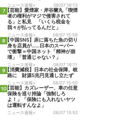
ニュース速報+
08/07 16:13
【芸能】愛煙家・岸谷蘭丸「喫煙
7
者の権利がマジで侵害されて
る」と私見 「いくら税金を
我々が払ってるんだと」
ニュース速報+
08/07 15:58
【中国SNS】床に落ちた魚の切り
8
身を店員が……日本のスーパー
で衝撃＝中国ネット「精神が崩
壊」「普通じゃない？」
ニュース速報+
08/07 16:11
【消費減税】日本の社会保障、岐
9
路に 財源5兆円見通し立たず
ニュース速報+
08/07 15:50
【芸能】カズレーザー、車の任意
10
保険を巡り持論「強制しろ
よ！」「保険にも入れないヤツ
は運転すんなよ」
ニュース速報+
08/07 15:52