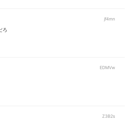
jf4mn
だろ
EDMVw
Z3B2s