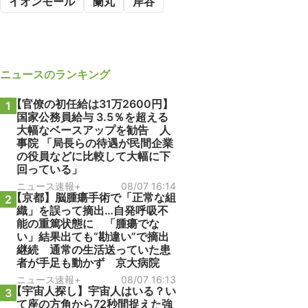
イオンモール
蘭丸
岸谷
ニュース
のランキング
【官僚の初任給は31万2600円】
1
国家公務員給与 3.5％を超える
大幅なベースアップを勧告 人
事院 「局長らの待遇が民間企業
の役員などに比較して大幅に下
回っている」
ニュース速報+
08/07 16:14
【京都】脳腫瘍手術で「正常な組
2
織」を誤って摘出…自発呼吸不
能の重篤状態に 「腫瘍でな
い」結果出ても“勘違い”で摘出
継続 通常の生活送っていた患
者が手足も動かず 京大病院
ニュース速報+
08/07 16:13
【宇宙人探し】宇宙人はいる？い
3
て座の方角から72秒間捉えた強