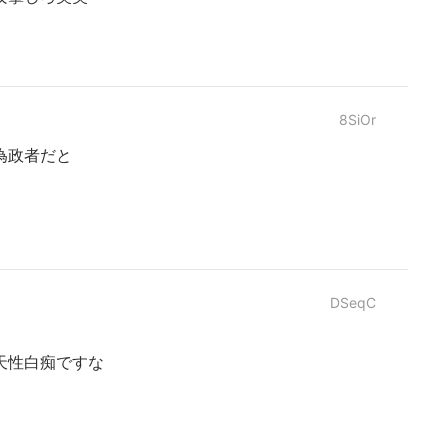
8SiOr
為政者だと
DSeqC
天性白痴ですな