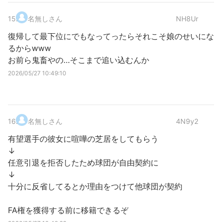
15
.
名無しさん
NH8Ur
復帰して最下位にでもなってったらそれこそ娘のせいにな
るからwww
お前ら鬼畜やの…そこまで追い込むんか
2026/05/27 10:49:10
16
.
名無しさん
4N9y2
有望選手の彼女に喧嘩の芝居をしてもらう
↓
任意引退を拒否したため球団が自由契約に
↓
十分に反省してるとか理由をつけて他球団が契約
FA権を獲得する前に移籍できるぞ