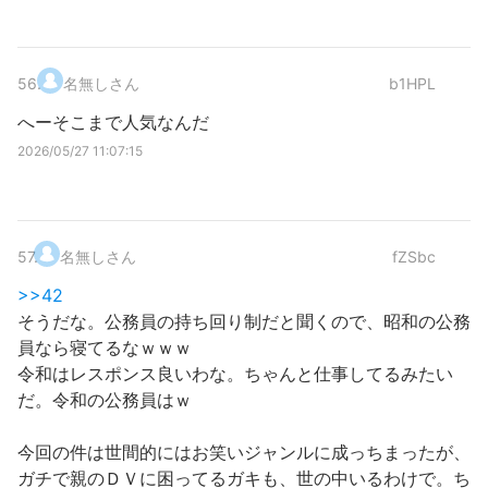
56
.
名無しさん
b1HPL
へーそこまで人気なんだ
2026/05/27 11:07:15
57
.
名無しさん
fZSbc
>>42
そうだな。公務員の持ち回り制だと聞くので、昭和の公務
員なら寝てるなｗｗｗ
令和はレスポンス良いわな。ちゃんと仕事してるみたい
だ。令和の公務員はｗ
今回の件は世間的にはお笑いジャンルに成っちまったが、
ガチで親のＤＶに困ってるガキも、世の中いるわけで。ち