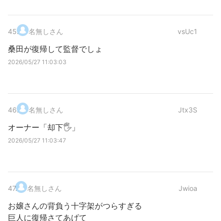
45
.
名無しさん
vsUc1
桑田が復帰して監督でしょ
2026/05/27 11:03:03
46
.
名無しさん
Jtx3S
オーナー「却下🖐」
2026/05/27 11:03:47
47
.
名無しさん
Jwioa
お嬢さんの背負う十字架がつらすぎる
巨人に復帰さてあげて