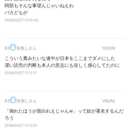
阿部もそんな事望んじゃいねえわ
バカどもが
2026/05/27 11:10:43
62
.
名無しさん
YKQtM
こういう糞みたいな連中が日本をここまでダメにした
潔い読売の判断も本人の意志にも珍しく感心してたのに
2026/05/27 11:11:17
63
.
名無しさん
VBp8p
「拗れたほうが面白れえじゃんw」って奴が署名するんだ
ろう
2026/05/27 11:12:21