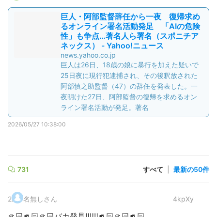
巨人・阿部監督辞任から一夜 復帰求め
るオンライン署名活動発足 「AIの危険
性」も争点…著名人ら署名（スポニチア
ネックス） - Yahoo!ニュース
news.yahoo.co.jp
巨人は26日、18歳の娘に暴行を加えた疑いで
25日夜に現行犯逮捕され、その後釈放された
阿部慎之助監督（47）の辞任を発表した。一
夜明けた27日、阿部監督の復帰を求めるオン
ライン署名活動が発足。著名
2026/05/27 10:38:00
731
すべて
|
最新の50件
2
.
名無しさん
4kpXy
🫵🏻🫵🏻🫵🏻バカ発見‼️‼️‼️🫵🏻🫵🏻🫵🏻