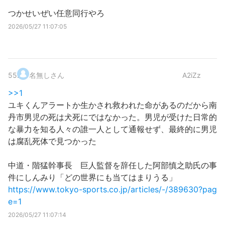
つかせいぜい任意同行やろ
2026/05/27 11:07:05
55
.
名無しさん
A2iZz
>>1
ユキくんアラートか生かされ救われた命があるのだから南
丹市男児の死は犬死にではなかった。男児が受けた日常的
な暴力を知る人々の誰一人として通報せず、最終的に男児
は腐乱死体で見つかった
中道・階猛幹事長 巨人監督を辞任した阿部慎之助氏の事
件にしんみり「どの世界にも当てはまりうる」
https://www.tokyo-sports.co.jp/articles/-/389630?pag
e=1
2026/05/27 11:07:14