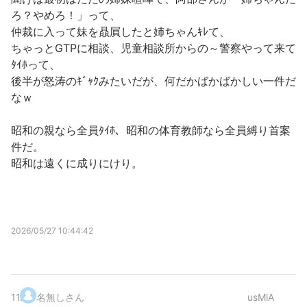
ろ？やめろ！」って、
仲裁に入って妹を贔屓したと姉ちゃんｷﾚて、
ちゃっとGTPに相談、児童相談所からの～警察やって来て
ﾀｲﾎって、
後半が怒涛のｷﾞｬｸみたいだが、何だかばかばかしい一件だ
なｗ
昭和の親なら全員ﾀｲﾎ、昭和の体育教師なら全員縛り首案
件だ。
昭和は遠くに成りにけり。
2026/05/27 10:44:42
11
.
名無しさん
usMlA