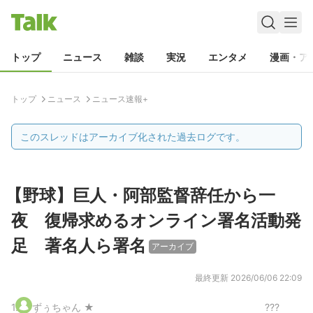
トップ
ニュース
雑談
実況
エンタメ
漫画・ア
トップ
ニュース
ニュース速報+
このスレッドはアーカイブ化された過去ログです。
【野球】巨人・阿部監督辞任から一
夜 復帰求めるオンライン署名活動発
足 著名人ら署名
アーカイブ
最終更新
2026/06/06 22:09
1
.
ずぅちゃん ★
???