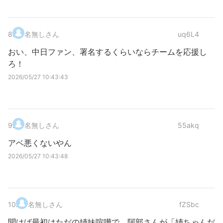
8
.
名無しさん
uq6L4
おい、中日ファン、署名するくらいならチームを応援し
ろ！
2026/05/27 10:43:43
9
.
名無しさん
55akq
アベ悪くないやん
2026/05/27 10:43:48
10
.
名無しさん
fZSbc
聞けば最初はただの姉妹喧嘩で、阿部さんが「姉ちゃんだ