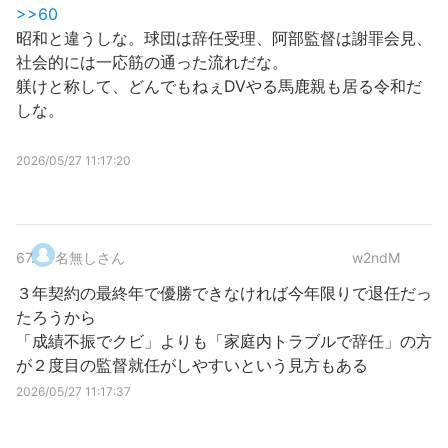
>>60
昭和と違うしな。球団は辞任受理、阿部監督は謝罪会見、
社会的には一応筋の通った流れだな。
躾けと称して、どんでもねぇDVやる馬鹿親も居る令和だ
しな。
2026/05/27 11:17:20
67
.
名無しさん
w2ndM
３年契約の最終年で優勝できなければ今年限りで退任だっ
たろうから
「成績不振でクビ」よりも「家庭内トラブルで辞任」の方
が２度目の監督就任がしやすいという見方もある
2026/05/27 11:17:37