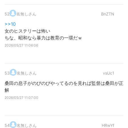
52
.
名無しさん
BnZTN
>>10
女のヒステリーは怖い
ちな、昭和なら暴力は教育の一環だｗ
2026/05/27 11:06:06
53
.
名無しさん
vsUc1
桑田の息子がのびのびやってるのを見れば監督は桑田が正
解
2026/05/27 11:07:00
54
.
名無しさん
HRwYf