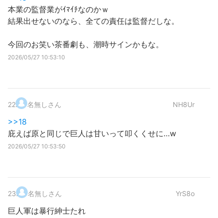
本業の監督業がｲﾏｲﾁなのかｗ
結果出せないのなら、全ての責任は監督だしな。
今回のお笑い茶番劇も、潮時サインかもな。
2026/05/27 10:53:10
22
.
名無しさん
NH8Ur
>>18
庇えば原と同じで巨人は甘いって叩くくせに…w
2026/05/27 10:53:50
23
.
名無しさん
YrS8o
巨人軍は暴行紳士たれ