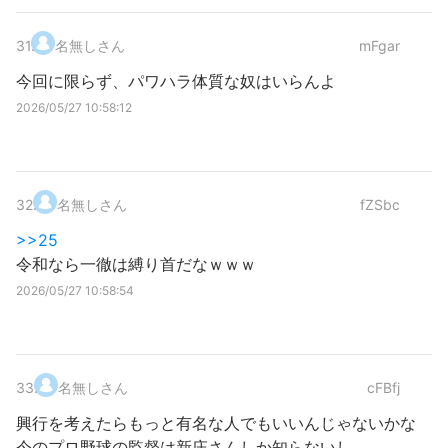
31
.
名無しさん
mFgar
今回に限らず、パワハラ体質な奴はいらんよ
2026/05/27 10:58:12
32
.
名無しさん
fZSbc
>>25
令和なら一徹は縛り首だなｗｗｗ
2026/05/27 10:58:54
33
.
名無しさん
cFBfj
興行を考えたらもっと有名な人でもいいんじゃないかな
今のプロ野球の監督は新庄さんしか知らないし