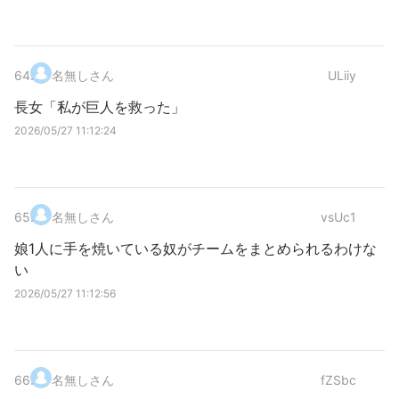
64
.
名無しさん
ULiiy
長女「私が巨人を救った」
2026/05/27 11:12:24
65
.
名無しさん
vsUc1
娘1人に手を焼いている奴がチームをまとめられるわけな
い
2026/05/27 11:12:56
66
.
名無しさん
fZSbc