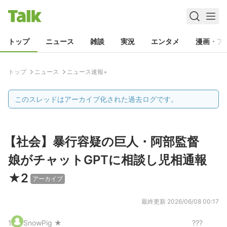
トップ
ニュース
雑談
実況
エンタメ
漫画・ア
トップ
ニュース
ニュース速報+
このスレッドはアーカイブ化された過去ログです。
【社会】暴行容疑の巨人・阿部監督
娘がチャットGPTに相談し児相通報
★2
アーカイブ
最終更新
2026/06/08 00:17
1
.
SnowPig ★
???