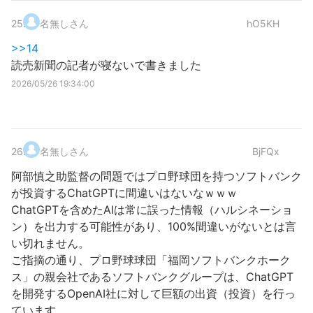
25
.
名無しさん
hO5KH
>>14
読売新聞の記者が寝ないで書きました
2026/05/26 19:34:00
26
.
名無しさん
BjFQx
阿部慎之助監督の問題ではプロ野球団を持つソフトバンク
が投資するChatGPTに間違いはないなｗｗｗ
ChatGPTを含めたAIは常に誤った情報（ハルシネーショ
ン）を出力する可能性があり、100%間違いがないとは言
い切れません。
ご指摘の通り、プロ野球球団「福岡ソフトバンクホーク
ス」の親会社であるソフトバンクグループは、ChatGPT
を開発するOpenAI社に対して巨額の出資（投資）を行っ
ています。