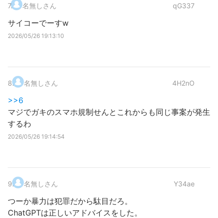
7
.
名無しさん
qG337
サイコーでーすw
2026/05/26 19:13:10
8
.
名無しさん
4H2nO
>>6
マジでガキのスマホ規制せんとこれからも同じ事案が発生
するわ
2026/05/26 19:14:54
9
.
名無しさん
Y34ae
つーか暴力は犯罪だから駄目だろ。
ChatGPTは正しいアドバイスをした。