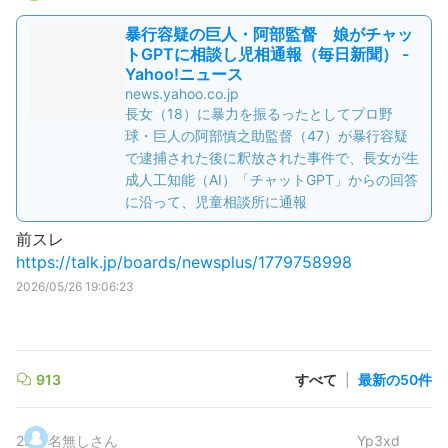
暴行容疑の巨人・阿部監督 娘がチャッ
トGPTに相談し児相通報（毎日新聞） -
Yahoo!ニュース
news.yahoo.co.jp
長女（18）に暴力を振るったとしてプロ野
球・巨人の阿部慎之助監督（47）が暴行容疑
で逮捕された後に釈放された事件で、長女が生
成人工知能（AI）「チャットGPT」からの回答
に沿って、児童相談所に通報
前スレ
https://talk.jp/boards/newsplus/1779758998
2026/05/26 19:06:23
913
すべて
|
最新の50件
2
.
名無しさん
Yp3xd