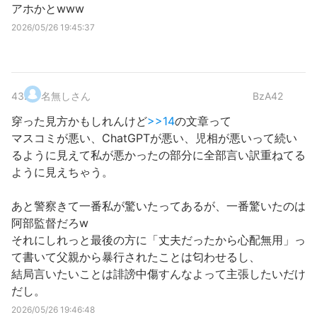
アホかとwww
2026/05/26 19:45:37
43
.
名無しさん
BzA42
穿った見方かもしれんけど
>>14
の文章って
マスコミが悪い、ChatGPTが悪い、児相が悪いって続い
るように見えて私が悪かったの部分に全部言い訳重ねてる
ように見えちゃう。
あと警察きて一番私が驚いたってあるが、一番驚いたのは
阿部監督だろw
それにしれっと最後の方に「丈夫だったから心配無用」っ
て書いて父親から暴行されたことは匂わせるし、
結局言いたいことは誹謗中傷すんなよって主張したいだけ
だし。
2026/05/26 19:46:48