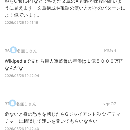
容をChatGPTなどで整えた文章の可能性が比較的高いよ
うに見えます。文章構成や敬語の使い方がそのパターンに
よく似ています。
2026/05/26 19:41:19
36
.
名無しさん
KiMxd
Wikipediaで見たら巨人軍監督の年俸は１億５０００万円
なんだな
2026/05/26 19:42:04
37
.
名無しさん
xgnO7
危ないと身の恐さを感じたらGジャイアントPパパTティー
チャーに相談して迷いを聞いてもらいなさい
2026/05/26 19:42:40