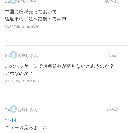
32
.
名無しさん
xMN3J
中国に喧嘩売っておいて
習近平の手法を踏襲する高市
2026/05/13 19:29:20
33
.
名無しさん
sNhxx
このパッケージで購買意欲が落ちないと思うのか？
アホなのか？
2026/05/13 19:31:37
34
.
名無しさん
klMwA
>>14
ニュース見ろよアホ