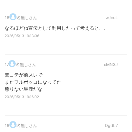
16
.
名無しさん
wJcuL
なるほどね宣伝として利用したって考えると、、
2026/05/13 19:13:36
17
.
名無しさん
xMN3J
糞コテが前スレで
またフルボッコになってた
懲りない馬鹿だな
2026/05/13 19:16:02
18
.
名無しさん
DgdL7