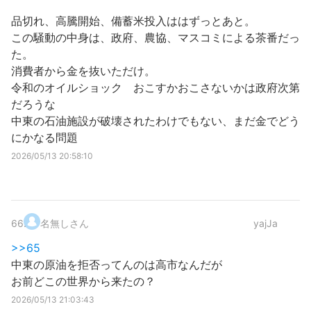
品切れ、高騰開始、備蓄米投入ははずっとあと。
この騒動の中身は、政府、農協、マスコミによる茶番だっ
た。
消費者から金を抜いただけ。
令和のオイルショック おこすかおこさないかは政府次第
だろうな
中東の石油施設が破壊されたわけでもない、まだ金でどう
にかなる問題
2026/05/13 20:58:10
66
.
名無しさん
yajJa
>>65
中東の原油を拒否ってんのは高市なんだが
お前どこの世界から来たの？
2026/05/13 21:03:43