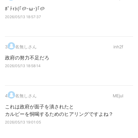
ﾎﾟﾃｨﾄ(｢🥔･ω･)｢🥔
2026/05/13 18:57:37
3
.
名無しさん
inh2f
政府の努力不足だろ
2026/05/13 18:58:14
4
.
名無しさん
MEjul
これは政府が面子を潰されたと
カルビーを恫喝するためのヒアリングですよね？
2026/05/13 19:01:05