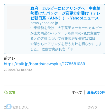
政府 カルビーにヒアリングへ 中東情
勢受けたパッケージ変更方針受け（テレ
ビ朝日系（ANN）） - Yahoo!ニュース
news.yahoo.co.jp
中東情勢を受け、大手菓子メーカーのカルビー
が主力商品のパッケージを白黒の2色に変更す
るとの方針について佐藤官房副長官は12日、
企業からヒアリングを行う方針を明らかにしま
した。 佐藤官房副長官 「印
前スレ
https://talk.jp/boards/newsplus/1778581089
2026/05/13 18:57:12
378
すべて
|
最新の50件
2
.
名無しさん
OvVjX