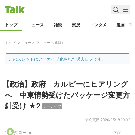
トップ
ニュース
雑談
実況
エンタメ
漫画・ア
トップ
ニュース
ニュース速報+
このスレッドはアーカイブ化された過去ログです。
【政治】政府 カルビーにヒアリング
へ 中東情勢受けたパッケージ変更方
針受け ★2
アーカイブ
最終更新
2026/05/18 19:02
1
.
タロー ★
???