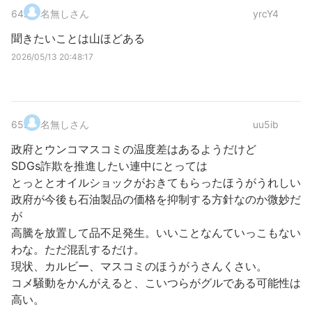
64
.
名無しさん
yrcY4
聞きたいことは山ほどある
2026/05/13 20:48:17
65
.
名無しさん
uu5ib
政府とウンコマスコミの温度差はあるようだけど
SDGs詐欺を推進したい連中にとっては
とっととオイルショックがおきてもらったほうがうれしい
政府が今後も石油製品の価格を抑制する方針なのか微妙だ
が
高騰を放置して品不足発生。いいことなんていっこもない
わな。ただ混乱するだけ。
現状、カルビー、マスコミのほうがうさんくさい。
コメ騒動をかんがえると、こいつらがグルである可能性は
高い。