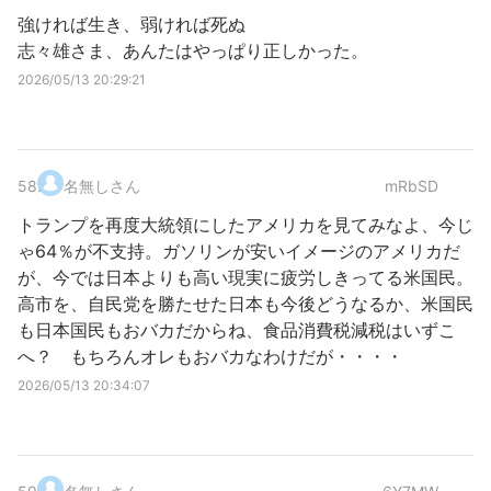
強ければ生き、弱ければ死ぬ
志々雄さま、あんたはやっぱり正しかった。
2026/05/13 20:29:21
58
.
名無しさん
mRbSD
トランプを再度大統領にしたアメリカを見てみなよ、今じ
ゃ64％が不支持。ガソリンが安いイメージのアメリカだ
が、今では日本よりも高い現実に疲労しきってる米国民。
高市を、自民党を勝たせた日本も今後どうなるか、米国民
も日本国民もおバカだからね、食品消費税減税はいずこ
へ？ もちろんオレもおバカなわけだが・・・・
2026/05/13 20:34:07