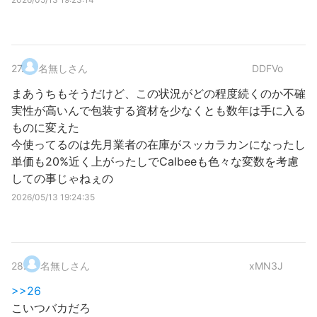
27
.
名無しさん
DDFVo
まあうちもそうだけど、この状況がどの程度続くのか不確
実性が高いんで包装する資材を少なくとも数年は手に入る
ものに変えた
今使ってるのは先月業者の在庫がスッカラカンになったし
単価も20%近く上がったしでCalbeeも色々な変数を考慮
しての事じゃねぇの
2026/05/13 19:24:35
28
.
名無しさん
xMN3J
>>26
こいつバカだろ