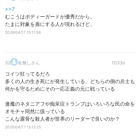
>>7
むこうはボディーガードが優秀だから。
たまに対象を盾にする人が現れるけど。
2026/04/17 15:11:56
32
.
名無しさん
1D33o
コイツ狂ってるだろ
多くの人の生き死にが発生している、どちらの側の兵士も
何かを守るためにその一応正義の元に戦っている
逢魔のネタニアフや痴呆症トランプはいろいろな民の命を
オモチャ同然に扱っている
こんな露骨な殺人者が世界のリーダーで良いのか？
2026/04/17 15:12:25