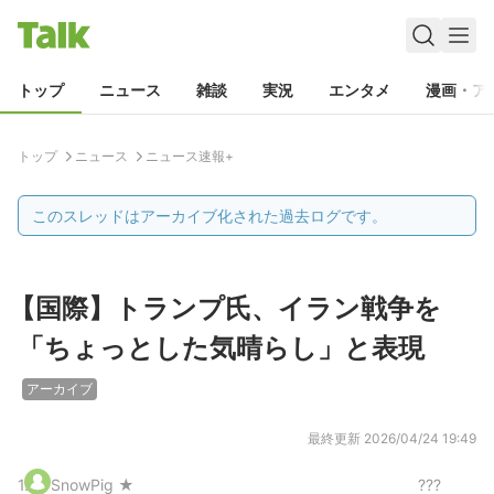
トップ
ニュース
雑談
実況
エンタメ
漫画・ア
トップ
ニュース
ニュース速報+
このスレッドはアーカイブ化された過去ログです。
【国際】トランプ氏、イラン戦争を
「ちょっとした気晴らし」と表現
アーカイブ
最終更新
2026/04/24 19:49
1
.
SnowPig ★
???