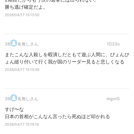
勝ち逃げ確定だよ。
2026/04/17 15:15:50
38
.
名無しさん
1D33o
またこんな人殺しを暇潰しだともて遊ぶ人間に、ぴょんび
ょん縋り付いて行く我が国のリーダー見ると悲しくなる
2026/04/17 15:15:59
39
.
名無しさん
mgvrG
すげ〜な
日本の首相がこんなん言ったら死ぬほど叩かれる
2026/04/17 15:16:16