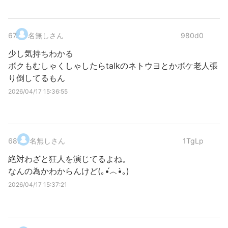
67
.
名無しさん
980d0
少し気持ちわかる
ボクもむしゃくしゃしたらtalkのネトウヨとかボケ老人張
り倒してるもん
2026/04/17 15:36:55
68
.
名無しさん
1TgLp
絶対わざと狂人を演じてるよね。
なんの為かわからんけど(｡•́︿•̀｡)
2026/04/17 15:37:21