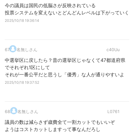
今の議員は国民の低脳さが反映されている
投票システムを変えないとどんどんレベルは下がっていく
2025/10/18 19:36:14
67
.
名無しさん
c40Uu
中選挙区に戻したら？昔の選挙区じゃなくて47都道府県
でそれぞれ1区にして
それが一番公平だと思うし「優秀」な人が通りやすいよ
2025/10/18 19:37:52
68
.
名無しさん
L0761
議員の数は減らさず歳費全て一割カットでもいいぞ
ようはコストカットしますって事なんだろし