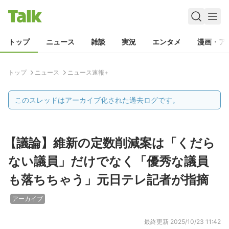
トップ
ニュース
雑談
実況
エンタメ
漫画・ア
トップ
ニュース
ニュース速報+
このスレッドはアーカイブ化された過去ログです。
【議論】維新の定数削減案は「くだら
ない議員」だけでなく「優秀な議員
も落ちちゃう」元日テレ記者が指摘
アーカイブ
最終更新
2025/10/23 11:42