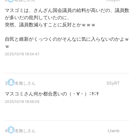
マスゴミは、さんざん国会議員の給料が高いだの、議員数
が多いだの批判していたのに、
突然、議員数減らすことに反対とかｗｗｗ
自民と維新がくっつくのがそんなに気に入らないのかよｗ
ｗ
2025/10/18 18:54:47
3
.
名無しさん
S5yRT
マスコミさん何か都合悪いの（・∀・）ﾆﾔﾆﾔ
2025/10/18 18:56:09
4
.
名無しさん
IJwnb