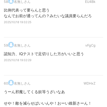
58
.
名無しさん
EU4Bk
比例代表って要らんと思う
なんでお前が通ってんの？みたいな議員要らんだろ
2025/10/18 19:32:25
59
.
名無しさん
vFgCg
認知力、IQテストで足切りした方がいいと思う
2025/10/18 19:32:29
60
.
名無しさん
WDHxZ
うーん邪魔してくる奴等うざいなあ
せや！敵を減らせばいいんや！おーい維新さーん！