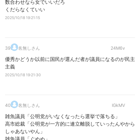
数合わせなら女でいいだろ
くだらなくていい
2025/10/18 19:21:15
39
.
名無しさん
24M6v
優秀かどうか以前に国民が選んだ者が議員になるのが民主
主義
2025/10/18 19:21:30
40
.
名無しさん
lGkMV
雑魚議員「公明党がいなくなったら選挙で落ちる」
高市総裁「公明党が一方的に連立離脱していったんやから
しゃあないやん」
雑魚議員「ぐぬぬ」