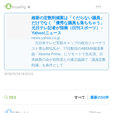
1
.
SnowPig ★
???
維新の定数削減案は「くだらない議員」
だけでなく「優秀な議員も落ちちゃう」
元日テレ記者が指摘（日刊スポーツ） -
Yahoo!ニュース
news.yahoo.co.jp
元日本テレビ官邸キャップの政治ジャーナリ
スト青山和弘氏が、17日配信のABEMA報道番
組「Abema Prime」にリモートで生出演。日
本維新の会が自民党との連立協議で「議員定数
削減」を条件として
2025/10/18 18:52:03
553
すべて
|
最新の50件
2
.
名無しさん
TRSym