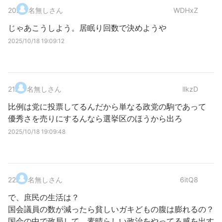
20
.
名無しさん
WDHxZ
じゃあこうしよう。居眠り回数で決めようや
2025/10/18 19:09:12
21
.
名無しさん
llkzD
比例は党に投票してるんだから単なる政党の駒であって
優秀さを売りにするんなら選挙区のほうから出ろ
2025/10/18 19:09:48
22
.
名無しさん
6itQ8
で、庶民の生活は？
国会議員の数が減ったら貧しいガキどもの腹は膨れるの？
国会の中で政局して、素晴らしい政治をやってる感を出す