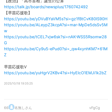
【政治】「高市首相」誕生の公算
https://talk.jp/boards/newsplus/1760742492
【早苗応援歌】
https://youtu.be/yDVuBYaVM5s?si=gz1fBtCvK80IS90H
https://youtu.be/ALeypZ3kcpA?si=mar-MpDe5dsSv5M
w
https://youtu.be/tCEL7vjw6sk?si=nAK-WSS5Rsomw28
G
https://youtu.be/Cy9u5-ePud0?si=_qw4xynhKM7x61M
Z
早苗応援歌Ⅴ
https://youtu.be/yuHgrV2KBv4?si=HyEIcO1EMJi1k2bZ
2025/10/18 19:35:25
66
.
名無しさん
vFgCg