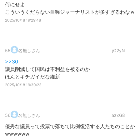
何にせよ
こういうくだらない自称ジャーナリストが多すぎるわなｗ
2025/10/18 19:29:48
55
.
名無しさん
jO2yN
>>30
議員削減して国民は不利益を被るのか
ほんとキチガイだな維新
2025/10/18 19:30:23
56
.
名無しさん
azxG8
優秀な議員って投票で落ちて比例復活する人たちのことか
wwwwww