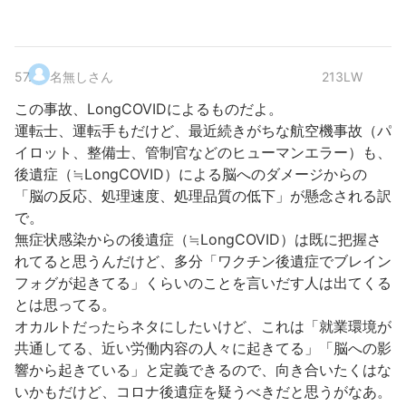
57
.
名無しさん
213LW
この事故、LongCOVIDによるものだよ。
運転士、運転手もだけど、最近続きがちな航空機事故（パ
イロット、整備士、管制官などのヒューマンエラー）も、
後遺症（≒LongCOVID）による脳へのダメージからの
「脳の反応、処理速度、処理品質の低下」が懸念される訳
で。
無症状感染からの後遺症（≒LongCOVID）は既に把握さ
れてると思うんだけど、多分「ワクチン後遺症でブレイン
フォグが起きてる」くらいのことを言いだす人は出てくる
とは思ってる。
オカルトだったらネタにしたいけど、これは「就業環境が
共通してる、近い労働内容の人々に起きてる」「脳への影
響から起きている」と定義できるので、向き合いたくはな
いかもだけど、コロナ後遺症を疑うべきだと思うがなあ。