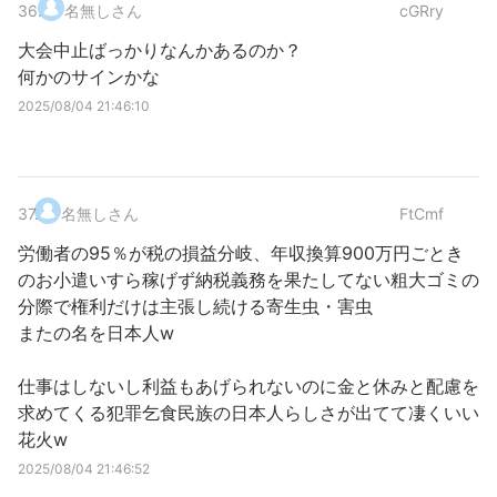
36
.
名無しさん
cGRry
大会中止ばっかりなんかあるのか？
何かのサインかな
2025/08/04 21:46:10
37
.
名無しさん
FtCmf
労働者の95％が税の損益分岐、年収換算900万円ごとき
のお小遣いすら稼げず納税義務を果たしてない粗大ゴミの
分際で権利だけは主張し続ける寄生虫・害虫
またの名を日本人w
仕事はしないし利益もあげられないのに金と休みと配慮を
求めてくる犯罪乞食民族の日本人らしさが出てて凄くいい
花火w
2025/08/04 21:46:52