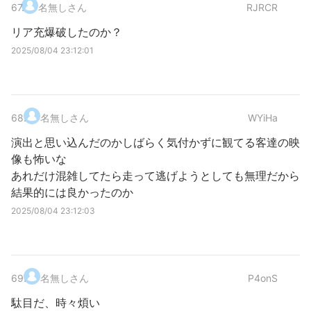
67
.
名無しさん
RJRCR
リア充爆破したのか？
2025/08/04 23:12:01
68
.
名無しさん
WYiHa
演出と思い込んだのかしばらく気付かずに観てる客達の映
像も怖いな
あれだけ混雑してたら走って逃げようとしても無理だから
結果的には良かったのか
2025/08/04 23:12:03
69
.
名無しさん
P4onS
駄目だ、時々煩い