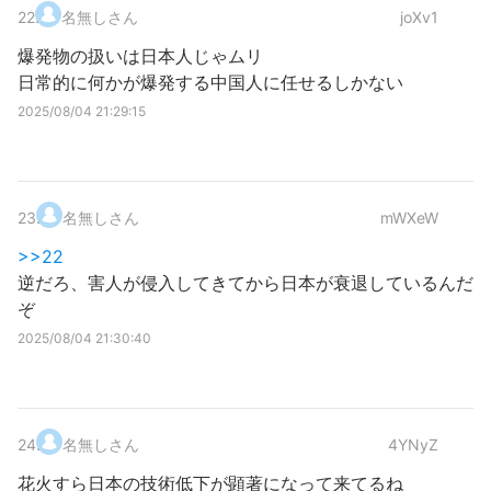
22
.
名無しさん
joXv1
爆発物の扱いは日本人じゃムリ
日常的に何かが爆発する中国人に任せるしかない
2025/08/04 21:29:15
23
.
名無しさん
mWXeW
>>22
逆だろ、害人が侵入してきてから日本が衰退しているんだ
ぞ
2025/08/04 21:30:40
24
.
名無しさん
4YNyZ
花火すら日本の技術低下が顕著になって来てるね