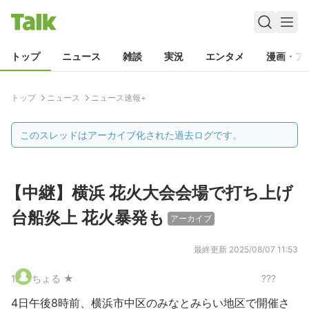
トップ
ニュース
雑談
実況
エンタメ
漫画・ア
トップ
ニュース
ニュース速報+
このスレッドはアーカイブ化された過去ログです。
【中継】横浜 花火大会会場で打ち上げ
台船炎上 花火暴発も
アーカイブ
最終更新
2025/08/07 11:53
1
.
ちょる ★
???
4日午後8時前、横浜市中区のみなとみらい地区で開催さ