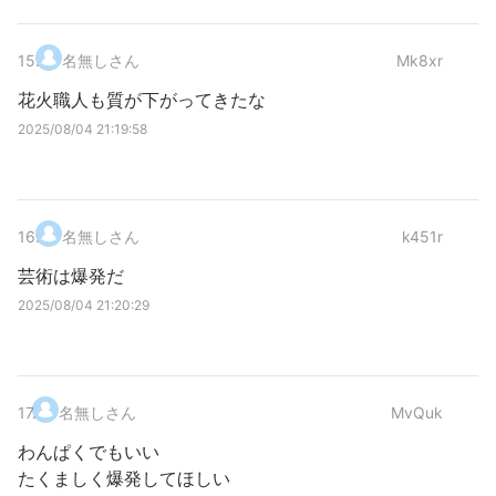
15
.
名無しさん
Mk8xr
花火職人も質が下がってきたな
2025/08/04 21:19:58
16
.
名無しさん
k451r
芸術は爆発だ
2025/08/04 21:20:29
17
.
名無しさん
MvQuk
わんぱくでもいい
たくましく爆発してほしい