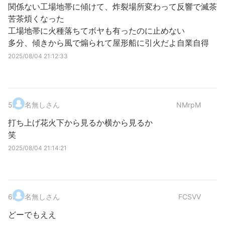
関係ない工場地帯に傾けて、炸裂場所変わって反響で滅茶
苦茶煩くなった
工場地帯に火種落ちてボヤも有ったのに止めない
多分、傾きから風で煽られて屋形船に引火だよ自業自得
2025/08/04 21:12:33
5
.
名無しさん
NMrpM
打ち上げ花火下から見るか横から見るか
笑
2025/08/04 21:14:21
6
.
名無しさん
FCSVV
どーでもええ