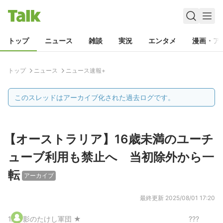
トップ
ニュース
雑談
実況
エンタメ
漫画・ア
トップ
ニュース
ニュース速報+
このスレッドはアーカイブ化された過去ログです。
【オーストラリア】16歳未満のユーチ
ューブ利用も禁止へ 当初除外から一
転
アーカイブ
最終更新
2025/08/01 17:20
1
.
影のたけし軍団 ★
???