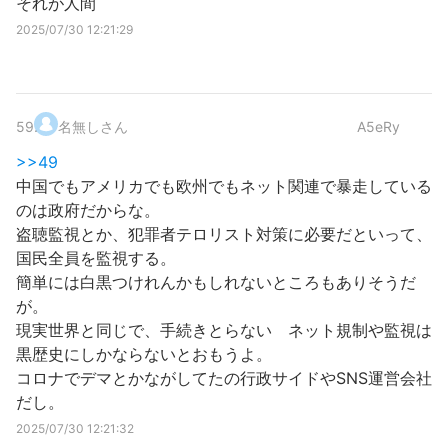
それが人間
2025/07/30 12:21:29
59
.
名無しさん
A5eRy
>>49
中国でもアメリカでも欧州でもネット関連で暴走している
のは政府だからな。
盗聴監視とか、犯罪者テロリスト対策に必要だといって、
国民全員を監視する。
簡単には白黒つけれんかもしれないところもありそうだ
が。
現実世界と同じで、手続きとらない ネット規制や監視は
黒歴史にしかならないとおもうよ。
コロナでデマとかながしてたの行政サイドやSNS運営会社
だし。
2025/07/30 12:21:32