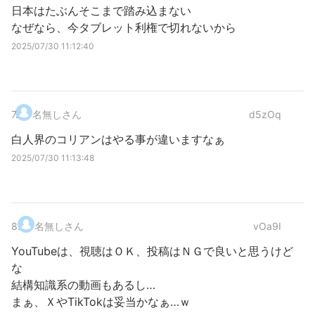
日本はたぶんそこまで踏み込まない
なぜなら、今タブレット利権で切れないから
2025/07/30 11:12:40
7
.
名無しさん
d5zOq
白人界のコリアンはやる事が違いますなぁ
2025/07/30 11:13:48
8
.
名無しさん
vOa9I
YouTubeは、視聴はＯＫ、投稿はＮＧで良いと思うけど
な
結構知識系の動画もあるし…
まぁ、ＸやTikTokは妥当かなぁ…ｗ