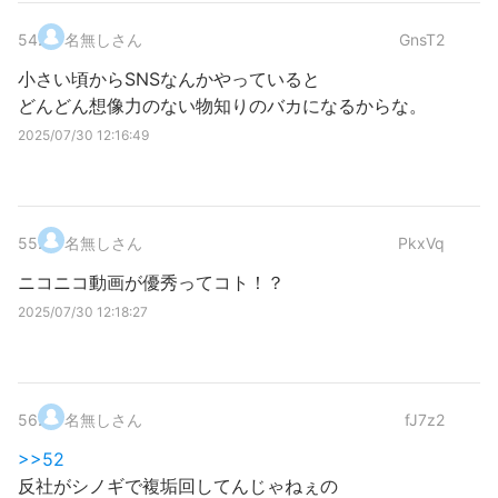
54
.
名無しさん
GnsT2
小さい頃からSNSなんかやっていると
どんどん想像力のない物知りのバカになるからな。
2025/07/30 12:16:49
55
.
名無しさん
PkxVq
ニコニコ動画が優秀ってコト！？
2025/07/30 12:18:27
56
.
名無しさん
fJ7z2
>>52
反社がシノギで複垢回してんじゃねぇの