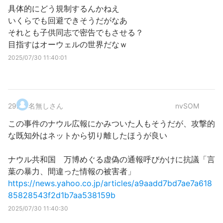
具体的にどう規制するんかねえ
いくらでも回避できそうだがなあ
それとも子供同志で密告でもさせる？
目指すはオーウェルの世界だなｗ
2025/07/30 11:40:01
29
.
名無しさん
nvSOM
この事件のナウル広報にかみついた人もそうだが、攻撃的
な既知外はネットから切り離したほうが良い
ナウル共和国 万博めぐる虚偽の通報呼びかけに抗議「言
葉の暴力、間違った情報の被害者」
https://news.yahoo.co.jp/articles/a9aadd7bd7ae7a618
85828543f2d1b7aa538159b
2025/07/30 11:40:30