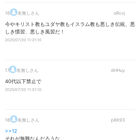
16
.
名無しさん
oRcvj
今やキリスト教もユダヤ教もイスラム教も悪しき伝統、悪
しき慣習、悪しき風習だ！
2025/07/30 11:31:10
17
.
名無しさん
dHHuy
40代以下禁止で
2025/07/30 11:31:10
18
.
名無しさん
p8K93
>>12
それが無難なんだろうな