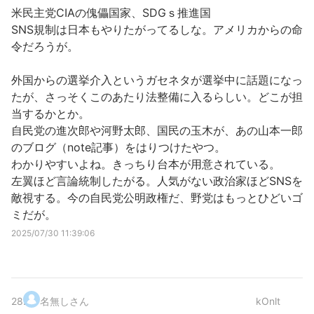
米民主党CIAの傀儡国家、SDGｓ推進国
SNS規制は日本もやりたがってるしな。アメリカからの命
令だろうが。
外国からの選挙介入というガセネタが選挙中に話題になっ
たが、さっそくこのあたり法整備に入るらしい。どこが担
当するかとか。
自民党の進次郎や河野太郎、国民の玉木が、あの山本一郎
のブログ（note記事）をはりつけたやつ。
わかりやすいよね。きっちり台本が用意されている。
左翼ほど言論統制したがる。人気がない政治家ほどSNSを
敵視する。今の自民党公明政権だ、野党はもっとひどいゴ
ミだが。
2025/07/30 11:39:06
28
.
名無しさん
kOnlt