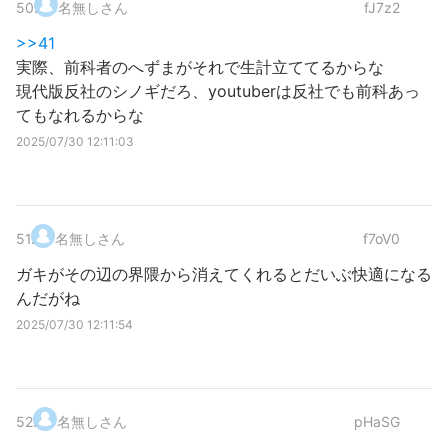
50
.
名無しさん
fJ7z2
>>41
実際、前科者のへずまがそれで生計立ててるからな
現代版反社のシノギだろ、youtuberは反社でも前科あっ
てもなれるからな
2025/07/30 12:11:03
51
.
名無しさん
f7oV0
ガキがその辺の界隈から消えてくれるとだいぶ快適になる
んだがね
2025/07/30 12:11:54
52
.
名無しさん
pHaSG