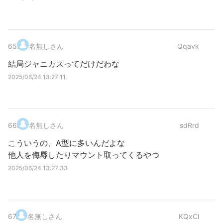
65
.
名無しさん
Qqavk
結局ジャニカスってだけだわな
2025/06/24 13:27:11
66
.
名無しさん
sdRrd
こういうの、A型に多いんだよな
他人を侮辱したりマウント取ってくるやつ
2025/06/24 13:27:33
67
.
名無しさん
KQxCl