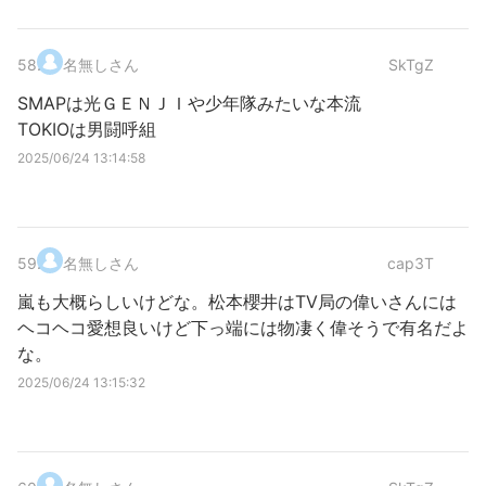
58
.
名無しさん
SkTgZ
SMAPは光ＧＥＮＪＩや少年隊みたいな本流
TOKIOは男闘呼組
2025/06/24 13:14:58
59
.
名無しさん
cap3T
嵐も大概らしいけどな。松本櫻井はTV局の偉いさんには
ヘコヘコ愛想良いけど下っ端には物凄く偉そうで有名だよ
な。
2025/06/24 13:15:32