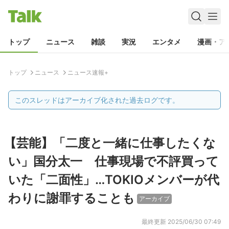
トップ
ニュース
雑談
実況
エンタメ
漫画・ア
トップ
ニュース
ニュース速報+
このスレッドはアーカイブ化された過去ログです。
【芸能】「二度と一緒に仕事したくな
い」国分太一 仕事現場で不評買って
いた「二面性」…TOKIOメンバーが代
わりに謝罪することも
アーカイブ
最終更新
2025/06/30 07:49