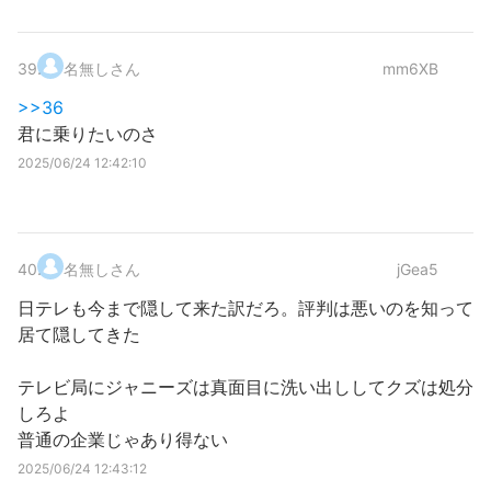
39
.
名無しさん
mm6XB
>>36
君に乗りたいのさ
2025/06/24 12:42:10
40
.
名無しさん
jGea5
日テレも今まで隠して来た訳だろ。評判は悪いのを知って
居て隠してきた
テレビ局にジャニーズは真面目に洗い出ししてクズは処分
しろよ
普通の企業じゃあり得ない
2025/06/24 12:43:12