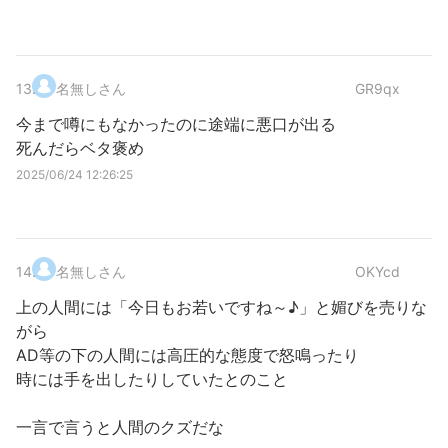
13
.
名無しさん
GR9qx
今まで噂にもなかったのに途端に悪口が出る
死んだらベタ褒め
2025/06/24 12:26:25
14
.
名無しさん
OKYcd
上の人間には「今日もお若いですね～♪」と媚びを売りな
がら
AD等の下の人間には高圧的な態度で怒鳴ったり
時には手を出したりしていたとのこと
一言で言うと人間のクズだな