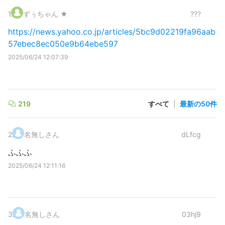
1
.
ずぅちゃん ★
???
https://news.yahoo.co.jp/articles/5bc9d02219fa96aab
57ebec8ec050e9b64ebe597
2025/06/24 12:07:39
219
すべて
|
最新の50件
2
.
名無しさん
dLfcg
ふふふ
2025/06/24 12:11:16
3
.
名無しさん
03hj9