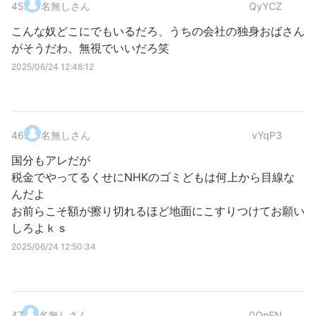
45
.
名無しさん
QyYCZ
こんな奴どこにでもいるだろ、うちの会社の独身おばさん
がそうだわ、無視でいいだろ笑
2025/06/24 12:48:12
46
.
名無しさん
vYqP3
国分もアレだが
税金でやってるくせにNHKのゴミどもは何上から目線な
んだよ
お前らこそ額が擦り切れるほど地面にこすりつけてお願い
しろよｋｓ
2025/06/24 12:50:34
47
.
名無しさん
0QnEN