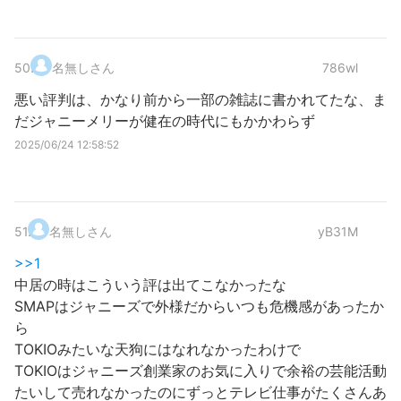
50
.
名無しさん
786wl
悪い評判は、かなり前から一部の雑誌に書かれてたな、ま
だジャニーメリーが健在の時代にもかかわらず
2025/06/24 12:58:52
51
.
名無しさん
yB31M
>>1
中居の時はこういう評は出てこなかったな
SMAPはジャニーズで外様だからいつも危機感があったか
ら
TOKIOみたいな天狗にはなれなかったわけで
TOKIOはジャニーズ創業家のお気に入りで余裕の芸能活動
たいして売れなかったのにずっとテレビ仕事がたくさんあ