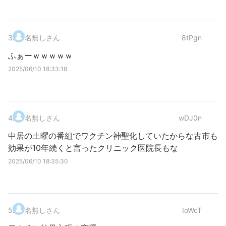
3
.
名無しさん
8tPgn
ふぁーｗｗｗｗｗ
2025/06/10 18:33:18
4
.
名無しさん
wDJ0n
中居の土曜の番組でワクチン神聖化していたからな古市も
効果が10年続くと言ったクリニック医院長もな
2025/06/10 18:35:30
5
.
名無しさん
IoWcT