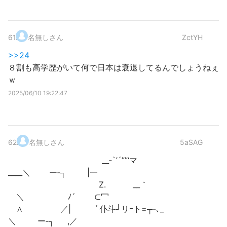
61
.
名無しさん
ZctYH
>>24
８割も高学歴がいて何で日本は衰退してるんでしょうねぇ
ｗ
2025/06/10 19:22:47
62
.
名無しさん
5aSAG
__‐`’´””‘マ
____＼ ー‐┐ |一
Z. __｀ゝ
＼ ﾉ´ ⊂冖
∧ ／| ﾞ仆斗┘リｰト=┬-､_
＼ ー‐┐ ,／