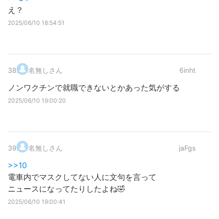
え？
2025/06/10 18:54:51
38
.
名無しさん
6inht
ノンワクチンで就職できないとかあった気がする
2025/06/10 19:00:20
39
.
名無しさん
jaFgs
>>10
電車内でマスクしてない人に文句を言って
ニュースになってたりしたよね🤣
2025/06/10 19:00:41