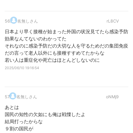
56
.
名無しさん
rL8CV
日本より早く接種が始まった外国の状況見てたら感染予防
効果なんてないのわかってた
それなのに感染予防だの大切な人を守るためだの集団免疫
だの言って老人以外にも接種すすめてたからな
若い人は重症化や死亡はほとんどしないのに
2025/06/10 19:16:54
57
.
名無しさん
oNMj9
あとは
国民の知性の欠如にも俺は戦慄したよ
結局打ったからな
９割の国民が