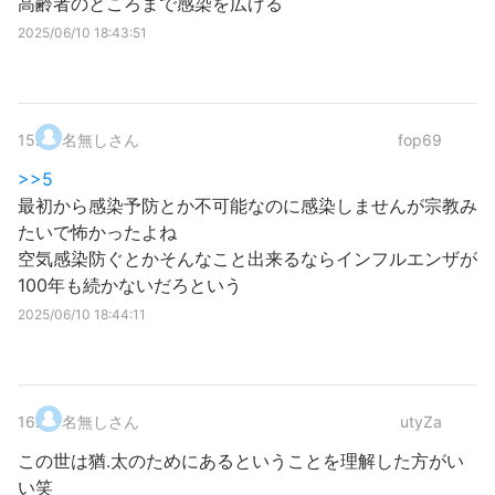
高齢者のところまで感染を広げる
2025/06/10 18:43:51
15
.
名無しさん
fop69
>>5
最初から感染予防とか不可能なのに感染しませんが宗教み
たいで怖かったよね
空気感染防ぐとかそんなこと出来るならインフルエンザが
100年も続かないだろという
2025/06/10 18:44:11
16
.
名無しさん
utyZa
この世は猶.太のためにあるということを理解した方がい
い笑