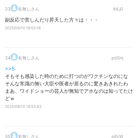
33
.
名無しさん
iHLj0
副反応で苦しんだり昇天した方々は・・・
2025/06/10 18:53:18
34
.
名無しさん
pdSnj
>>5
そもそも感染した時のために打つのがワクチンなのにな
そんな常識の無い大臣や医者が居るのに驚きあきれたわ
まあ、ワイドショーの芸人が無知でアホなのは知ってたけ
どｗ
2025/06/10 18:53:43
35
.
名無しさん
pifcW