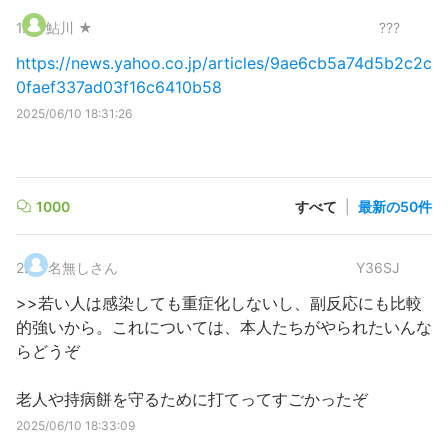
1
.
鮎川 ★
???
https://news.yahoo.co.jp/articles/9ae6cb5a74d5b2c2c
0faef337ad03f16c6410b58
2025/06/10 18:31:26
1000
すべて
|
最新の50件
2
.
名無しさん
Y36SJ
>>若い人は感染しても重症化しないし、副反応にも比較
的強いから。これについては、本人たちがやられたいんな
らどうぞ
老人や持病餅を守るために打てってすごかったぞ
2025/06/10 18:33:09