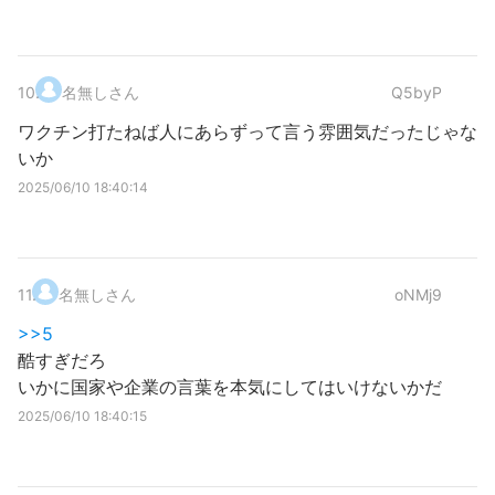
10
.
名無しさん
Q5byP
ワクチン打たねば人にあらずって言う雰囲気だったじゃな
いか
2025/06/10 18:40:14
11
.
名無しさん
oNMj9
>>5
酷すぎだろ
いかに国家や企業の言葉を本気にしてはいけないかだ
2025/06/10 18:40:15