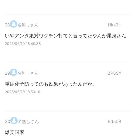
28
.
名無しさん
Hks9H
いやアンタ絶対ワクチン打てと言ってたやんか尾身さん
2025/06/10 18:49:38
29
.
名無しさん
ZP8SY
重症化予防ってのも効果があったんだか。
2025/06/10 18:50:10
30
.
名無しさん
Bd554
爆笑国家