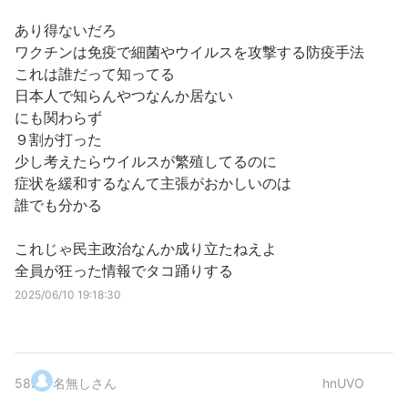
あり得ないだろ
ワクチンは免疫で細菌やウイルスを攻撃する防疫手法
これは誰だって知ってる
日本人で知らんやつなんか居ない
にも関わらず
９割が打った
少し考えたらウイルスが繁殖してるのに
症状を緩和するなんて主張がおかしいのは
誰でも分かる
これじゃ民主政治なんか成り立たねえよ
全員が狂った情報でタコ踊りする
2025/06/10 19:18:30
58
.
名無しさん
hnUVO