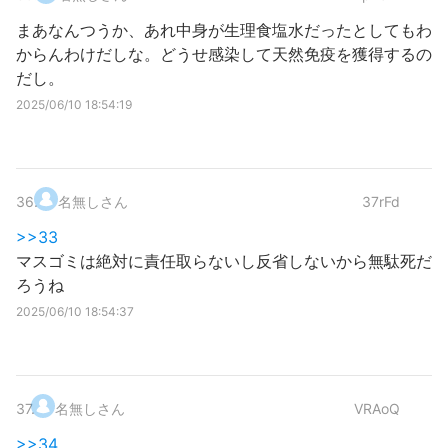
まあなんつうか、あれ中身が生理食塩水だったとしてもわ
からんわけだしな。どうせ感染して天然免疫を獲得するの
だし。
2025/06/10 18:54:19
36
.
名無しさん
37rFd
>>33
マスゴミは絶対に責任取らないし反省しないから無駄死だ
ろうね
2025/06/10 18:54:37
37
.
名無しさん
VRAoQ
>>34