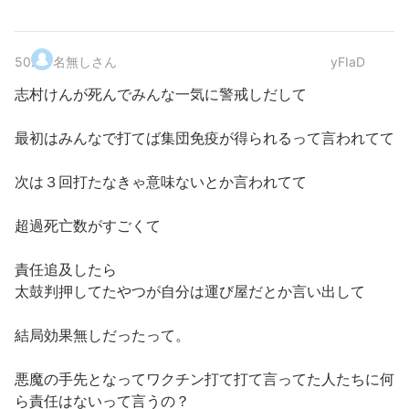
50
.
名無しさん
yFIaD
志村けんが死んでみんな一気に警戒しだして
最初はみんなで打てば集団免疫が得られるって言われてて
次は３回打たなきゃ意味ないとか言われてて
超過死亡数がすごくて
責任追及したら
太鼓判押してたやつが自分は運び屋だとか言い出して
結局効果無しだったって。
悪魔の手先となってワクチン打て打て言ってた人たちに何
ら責任はないって言うの？