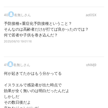
40
.
名無しさん
ad0SX
予防接種=重症化予防接種ということ？
そんなのは高齢者だけが打てば良かったのでは？
何で若者や子供を巻き込んだ？
2025/06/10 19:01:16
41
.
名無しさん
oNMj9
何が起きてたかはもう分かってる
イスラエルで感染者が出た時点で
効果が全く無いのは明白だったんだよ
しかしだ
その数日後だよ