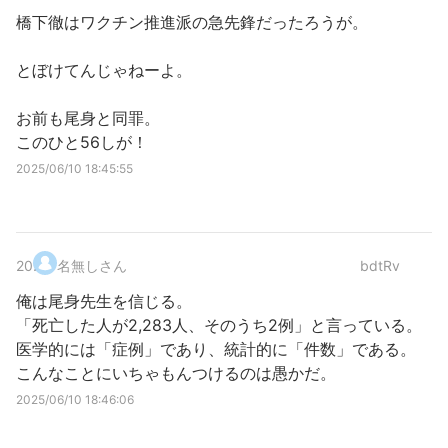
橋下徹はワクチン推進派の急先鋒だったろうが。
とぼけてんじゃねーよ。
お前も尾身と同罪。
このひと56しが！
2025/06/10 18:45:55
20
.
名無しさん
bdtRv
俺は尾身先生を信じる。
「死亡した人が2,283人、そのうち2例」と言っている。
医学的には「症例」であり、統計的に「件数」である。
こんなことにいちゃもんつけるのは愚かだ。
2025/06/10 18:46:06