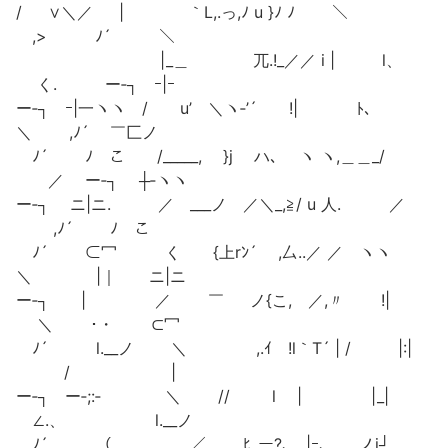
/ ∨＼／ | ｀L,.っ,ﾉ u }ﾉ ﾉ ＼
,> ﾉ´ ＼
|_＿ 兀.!_／／ i | l、
く. ー‐┐ ｰ|ｰ
ー‐┐ ｰ|一ヽヽ / u’ ＼ヽ‐’´ !| ﾄ､
＼ ,ﾉ´ ￣匚ノ
ﾉ´ ﾉ こ /_____, }j ハ､ ヽ ヽ,＿＿_/
／ ー‐┐ ┼‐ヽヽ
ー‐┐ ニ|ニ. ／ ___ノ ／＼_,≧/ u 人. ／
,ﾉ´ ﾉ こ
ﾉ´ ⊂冖 く {上rﾝ´ ,厶..／ ／ ヽヽ
＼ |｜ ニ|ニ
ー‐┐ | ／ ￣ ノ{こ, ／,〃 !|
＼ ･・ ⊂冖
ﾉ´ l.__ノ ＼ ,.ｲ !l｀T´ | / |:|
/ |
ー‐┐ ー‐;:‐ ＼ // l | |_|
∠.、 l.__ノ
ﾉ´ （＿, ／ ﾋ_ー?､＿|ｰ､____,ノj┘