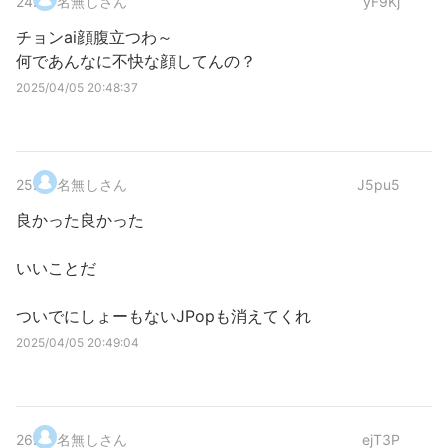
24
.
名無しさん
yF9Kj
チョンai顔腹立つわ～
何であんなに不快な顔してんの？
2025/04/05 20:48:37
25
.
名無しさん
J5pu5
良かった良かった
いいことだ
ついでにしょーもないJPopも消えてくれ
2025/04/05 20:49:04
26
.
名無しさん
ejT3P