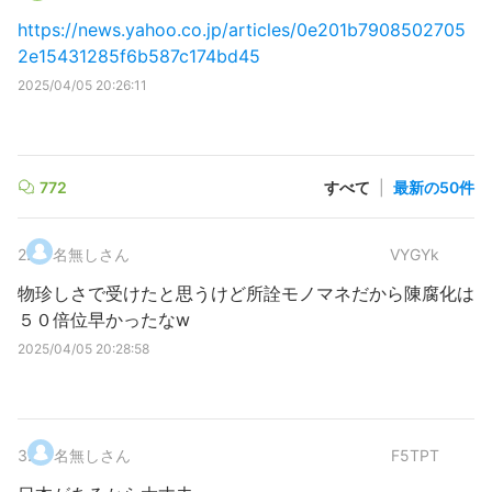
https://news.yahoo.co.jp/articles/0e201b7908502705
2e15431285f6b587c174bd45
2025/04/05 20:26:11
772
すべて
|
最新の50件
2
.
名無しさん
VYGYk
物珍しさで受けたと思うけど所詮モノマネだから陳腐化は
５０倍位早かったなw
2025/04/05 20:28:58
3
.
名無しさん
F5TPT