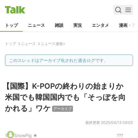
トップ
ニュース
雑談
実況
エンタメ
漫画・ア
トップ
ニュース
ニュース速報+
このスレッドはアーカイブ化された過去ログです。
【国際】K-POPの終わりの始まりか
米国でも韓国国内でも「そっぽを向
かれる」ワケ
アーカイブ
最終更新
2025/04/13 09:00
1
.
SnowPig ★
???