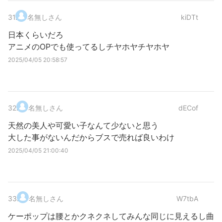
31
.
名無しさん
kiDTt
日本くらいだろ
アニメのOPでも使ってるしチヤホヤチヤホヤ
2025/04/05 20:58:57
32
.
名無しさん
dECof
天然の美人や可愛い子なんて少ないと思う
大した事がないんだからブスで売れば良いわけ
2025/04/05 21:00:40
33
.
名無しさん
W7tbA
ケーポップは腰とかクネクネしてみんな同じに見えるし曲