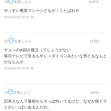
19
.
名無しさん
btXYb
やっすい整形マシーンどもが！くたばれや
2025/04/05 20:47:29
20
.
名無しさん
yF9Kj
チョンのai顔が腹立ってしょうがない
毎日テレビで見るもやし＋ダイコンみたいな男どもなんと
かならんか
2025/04/05 20:47:56
21
.
名無しさん
6IHyl
日本人なんて最初からそっぽ向いてるけど、なぜか韓ドラ
とかいっぱいあるんだわ。