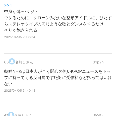
>>1
中身が薄っぺらい
ウケるために、クローンみたいな整形アイドルに、ひたす
らステレオタイプの同じような歌とダンスをするだけ
そりゃ飽きられる
2025/04/05 21:38:54
66
.
名無しさん
3YpYh
朝鮮NHKは日本人が全く関心の無いKPOPニュースをトッ
プに持ってくる反日局です絶対に受信料など払ってはいけ
ない
2025/04/05 21:40:43
67
.
名無しさん
5Oj1h