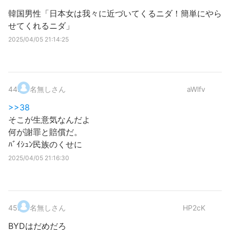
韓国男性「日本女は我々に近づいてくるニダ！簡単にやら
せてくれるニダ」
2025/04/05 21:14:25
44
.
名無しさん
aWlfv
>>38
そこが生意気なんだよ
何が謝罪と賠償だ。
ﾊﾞｲｼｭﾝ民族のくせに
2025/04/05 21:16:30
45
.
名無しさん
HP2cK
BYDはだめだろ