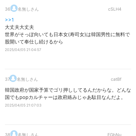
36
.
名無しさん
cSLH4
>>1
大丈夫大丈夫
世界がそっぽ向いても日本女(寿司女)は韓国男性に無料で
股開いて奉仕し続けるから
2025/04/05 21:04:57
37
.
名無しさん
catBf
韓国政府が国家予算でゴリ押ししてるんだからな。どんな
国でもpopカルチャーは政府絡みじゃあ駄目なんだよ。
2025/04/05 21:07:03
38
.
名無しさん
EGbNu