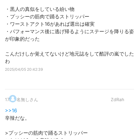
・黒人の真似をしている紛い物
・プッシーの筋肉で踊るストリッパー
・ワーストアクト16があれば選出は確実
・パフォーマンス後に逃げ帰るようにステージを降りる姿
が印象的だった
こんだけしか覚えてないけど地元誌をして酷評の嵐でした
わ
2025/04/05 20:42:39
17
.
名無しさん
ZdRah
>>16
辛辣だな。
>プッシーの筋肉で踊るストリッパー