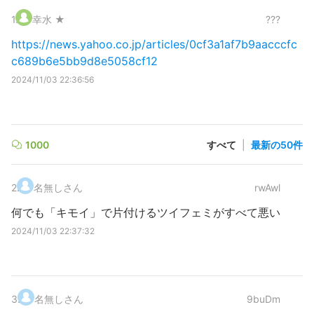
1
.
幸水 ★
???
https://news.yahoo.co.jp/articles/0cf3a1af7b9aacccfc
c689b6e5bb9d8e5058cf12
2024/11/03 22:36:56
1000
すべて
|
最新の50件
2
.
名無しさん
rwAwl
何でも「キモイ」で片付けるツイフェミがすべて悪い
2024/11/03 22:37:32
3
.
名無しさん
9buDm