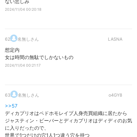
ない悲しみ
2024/11/04 00:20:18
62
.
名無しさん
LASNA
想定内
女は時間の無駄でしかないもの
2024/11/04 00:21:17
63
.
名無しさん
o4GY8
>>57
ディカプリオはペドホモレイプ人身売買組織に居たから
ジャスティン・ビーバーとディカプリオはディディのお気
に入りだったので、
世界で1つだけの穴1人1つ違う穴を持つ