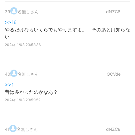
39
.
名無しさん
dNZC8
>>16
やるだけならいくらでもやりますよ。 そのあとは知らな
い
2024/11/03 23:52:36
40
.
名無しさん
OCVde
>>1
昔は多かったのかなあ？
2024/11/03 23:52:52
41
.
名無しさん
dNZC8