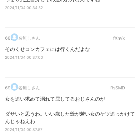
2024/11/04 00:34:52
68
.
名無しさん
fXnVx
そのくせコンカフェには行くんだよな
2024/11/04 00:37:00
69
.
名無しさん
RsSMD
女を追い求めて溺れて屈してるおじさんのが
ダサいと思うわ。いい歳した爺が若い女のケツ追っかけて
んじゃねえわ
2024/11/04 00:37:57