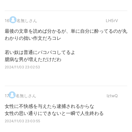
16
.
名無しさん
LH5rV
最後の文章を読めば分かるが、単に自分に酔ってるのが丸
わかりの拙い作文だろコレ
若い奴は普通にパコパコしてるよ
臆病な男が増えただけだわ
2024/11/03 23:02:53
17
.
名無しさん
lztwQ
女性に不快感を与えたら逮捕されるからな
女性の思い通りにできないと一瞬で人生終わる
2024/11/03 23:03:55