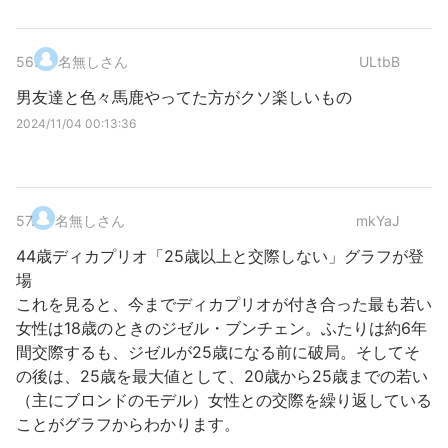
56
.
名無しさん
ULtbB
男友達と色々馬鹿やってた方がクソ楽しいもの
2024/11/04 00:13:36
57
.
名無しさん
mkYaJ
44歳ディカプリオ「25歳以上と交際しない」グラフが登
場
これを見ると、今までディカプリオが付き合った最も若い
女性は18歳のときのジゼル・ブンチェン。ふたりは約6年
間交際するも、ジゼルが25歳になる前に破局。そしてそ
の後は、25歳を最大値として、20歳から25歳までの若い
（主にブロンドのモデル）女性との交際を繰り返している
ことがグラフからわかります。