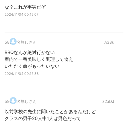
な？これが事実だぞ
2024/11/04 00:15:07
58
.
名無しさん
iA38u
BBQなんか絶対行かない
室内で一番美味しく調理して食え
いただく命がもったいない
2024/11/04 00:15:38
59
.
名無しさん
z2aDJ
以前学校の先生に聞いたことがあるんだけど
クラスの男子20人中1人は男色だって