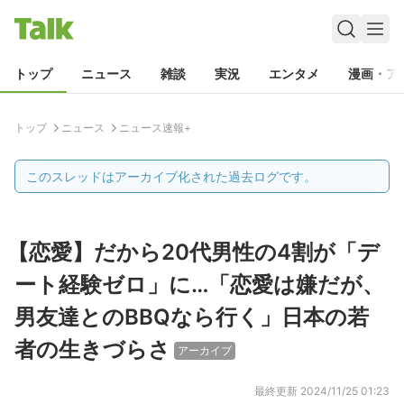
トップ
ニュース
雑談
実況
エンタメ
漫画・ア
トップ
ニュース
ニュース速報+
このスレッドはアーカイブ化された過去ログです。
【恋愛】だから20代男性の4割が「デ
ート経験ゼロ」に…「恋愛は嫌だが、
男友達とのBBQなら行く」日本の若
者の生きづらさ
アーカイブ
最終更新
2024/11/25 01:23