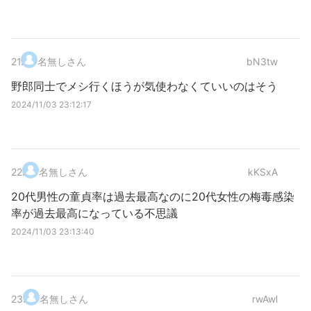
21
.
名無しさん
bN3tw
野郎同士でメシ行くほうが気使わなくていいのはそう
2024/11/03 23:12:17
22
.
名無しさん
kKSxA
20代男性の童貞率は過去最高なのに20代女性の梅毒感染
率が過去最高になっている不思議
2024/11/03 23:13:40
23
.
名無しさん
rwAwl