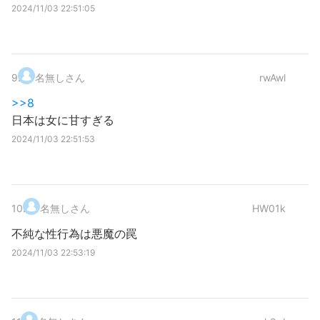
2024/11/03 22:51:05
9
.
名無しさん
rwAwl
>>8
日本は女に甘すぎる
2024/11/03 22:51:53
10
.
名無しさん
HW01k
不純な性行為は悪魔の罠
2024/11/03 22:53:19