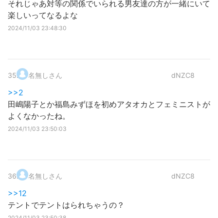
それじゃあ対等の関係でいられる男友達の方が一緒にいて
楽しいってなるよな
2024/11/03 23:48:30
35
.
名無しさん
dNZC8
>>2
田嶋陽子とか福島みずほを初めアタオカとフェミニストが
よくなかったね。
2024/11/03 23:50:03
36
.
名無しさん
dNZC8
>>12
テントでテントはられちゃうの？
2024/11/03 23:50:38