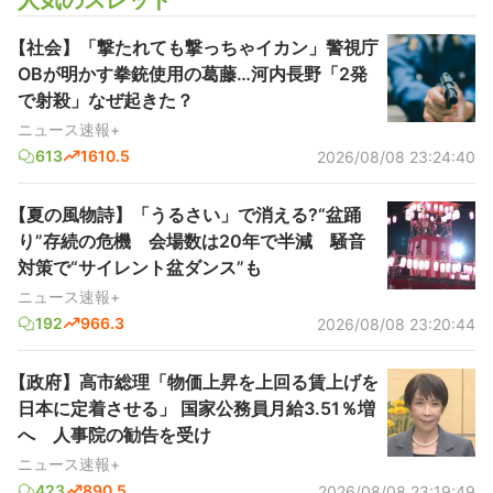
人気のスレッド
【社会】「撃たれても撃っちゃイカン」警視庁
OBが明かす拳銃使用の葛藤…河内長野「2発
で射殺」なぜ起きた？
ニュース速報+
613
1610.5
2026/08/08 23:24:40
【夏の風物詩】「うるさい」で消える?“盆踊
り”存続の危機 会場数は20年で半減 騒音
対策で“サイレント盆ダンス”も
ニュース速報+
192
966.3
2026/08/08 23:20:44
【政府】高市総理「物価上昇を上回る賃上げを
日本に定着させる」 国家公務員月給3.51％増
へ 人事院の勧告を受け
ニュース速報+
423
890.5
2026/08/08 23:19:49