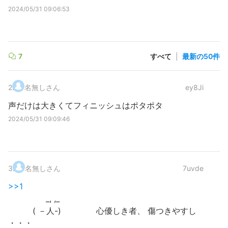
2024/05/31 09:06:53
7
すべて
|
最新の50件
2
.
名無しさん
ey8Ji
声だけは大きくてフィニッシュはポタポタ
2024/05/31 09:09:46
3
.
名無しさん
7uvde
>>1
_, ,_
( －人-) 心優しき者、 傷つきやすし
・・・