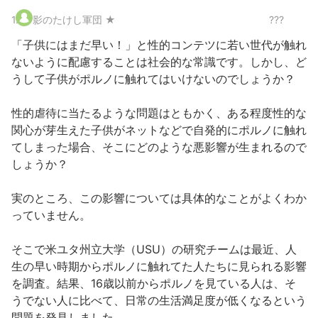
1
.
影のたけし軍団 ★
???
「子供にはまだ早い！」と性的コンテツに若い世代が触れ
ないように配慮することは社会的な常識です。しかし、ど
うして子供がポルノに触れてはいけないのでしょうか？
性的虐待に当たるような問題はともかく、ある程度性的な
関心が芽生えた子供がネットなどで自発的にポルノに触れ
てしまった場合、そこにどのような悪影響が生まれるので
しょうか？
実のところ、この影響については具体的なことがよくわか
っていません。
そこで米ユタ州立大学（USU）の研究チームは最近、人
生の早い時期からポルノに触れてた人たちに見られる影響
を調査。結果、16歳以前からポルノを見ている人は、そ
うでない人に比べて、日常の生活満足度が低くなるという
問題を発見しました。