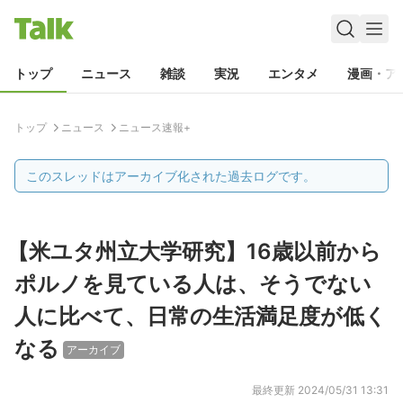
トップ
ニュース
雑談
実況
エンタメ
漫画・ア
トップ
ニュース
ニュース速報+
このスレッドはアーカイブ化された過去ログです。
【米ユタ州立大学研究】16歳以前から
ポルノを見ている人は、そうでない
人に比べて、日常の生活満足度が低く
なる
アーカイブ
最終更新
2024/05/31 13:31