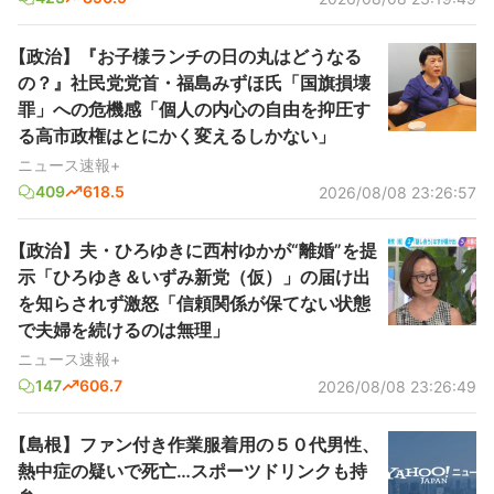
【政治】『お子様ランチの日の丸はどうなる
の？』社民党党首・福島みずほ氏「国旗損壊
罪」への危機感「個人の内心の自由を抑圧す
る高市政権はとにかく変えるしかない」
ニュース速報+
409
618.5
2026/08/08 23:26:57
【政治】夫・ひろゆきに西村ゆかが“離婚”を提
示「ひろゆき＆いずみ新党（仮）」の届け出
を知らされず激怒「信頼関係が保てない状態
で夫婦を続けるのは無理」
ニュース速報+
147
606.7
2026/08/08 23:26:49
【島根】ファン付き作業服着用の５０代男性、
熱中症の疑いで死亡…スポーツドリンクも持