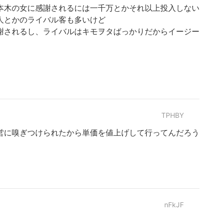
本木の女に感謝されるには一千万とかそれ以上投入しない
人とかのライバル客も多いけど
謝されるし、ライバルはキモヲタばっかりだからイージー
TPHBY
営に嗅ぎつけられたから単価を値上げして行ってんだろう
nFkJF