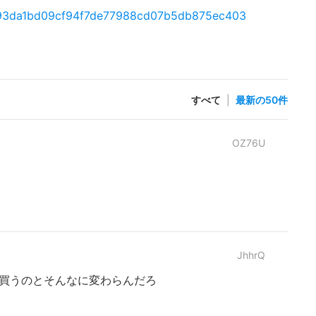
s/4a93da1bd09cf94f7de77988cd07b5db875ec403
すべて
|
最新の50件
OZ76U
JhhrQ
C買うのとそんなに変わらんだろ