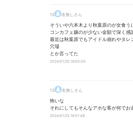
12
.
名無しさん
そういや六本木より秋葉原のが女食う
コンカフェ孃のが少ない金額で深く感
最近は秋葉原でもアイドル崩れやタレ
穴場
とか言ってた
2024/01/25 18:00:09
13
.
名無しさん
怖いな
それにしてもそんなアホな客が何でお
2024/01/25 18:01:48