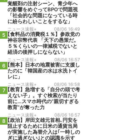
覚醒剤の注射シーン、青少年へ
の影響をめぐってBPOで問題視
「社会的な問題になっている時
に紛らわしいことをするな」
ニュース速報+
08/06 16:49
【食料品の消費税１％】参政党の
5
神谷宗幣代表 「天下の愚策だ。
５％くらいの一律減税でないと
経済の後押しにならない」
ニュース速報+
08/06 16:57
【熊本】日本の地震被害に支援し
6
たのに「韓国産の水は水洗トイ
レに」
ニュース速報+
08/06 16:58
【教育】急増する「自分の頭で考
7
えない子」。すぐ検索が当たり
前に…スマホ時代の“親切すぎる
教育”が奪った力
ニュース速報+
08/06 16:57
【政治】岸田文雄元首相､円安を
8
阻止するために日米の通貨当局
が実施した為替介入は｢一時しの
ぎに過ぎない｣との認識を示す