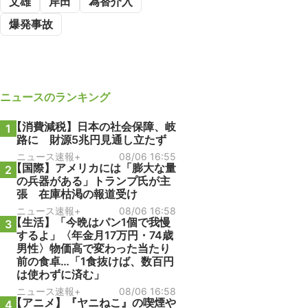
文雄
岸田
為替介入
爆発事故
ニュース
のランキング
【消費減税】日本の社会保障、岐
1
路に 財源5兆円見通し立たず
ニュース速報+
08/06 16:55
【国際】アメリカには「膨大な量
2
の兵器がある」トランプ氏が主
張 在庫枯渇の報道受け
ニュース速報+
08/06 16:58
【生活】「今晩はパン1個で我慢
3
するよ」〈年金月17万円・74歳
男性〉物価高で変わった当たり
前の食卓…「1食抜けば、数百円
は使わずに済む」
ニュース速報+
08/06 16:58
【アニメ】『ヤニねこ』の喫煙や
4