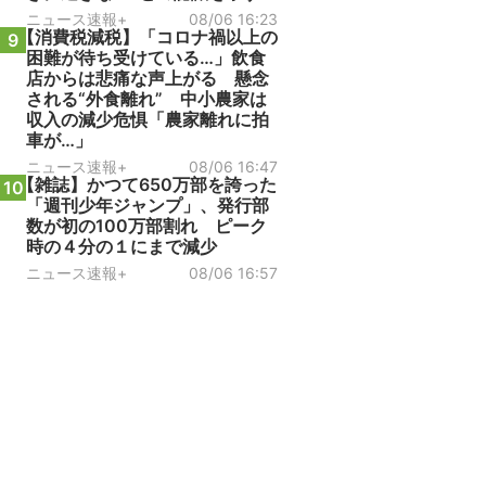
ニュース速報+
08/06 16:23
【消費税減税】「コロナ禍以上の
9
困難が待ち受けている…」飲食
店からは悲痛な声上がる 懸念
される“外食離れ” 中小農家は
収入の減少危惧「農家離れに拍
車が…」
ニュース速報+
08/06 16:47
【雑誌】かつて650万部を誇った
10
「週刊少年ジャンプ」、発行部
数が初の100万部割れ ピーク
時の４分の１にまで減少
ニュース速報+
08/06 16:57