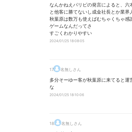
なんかねえパリピの発言によると、六
と他客に勝てないし成金社長とか業界
秋葉原は数万も使えばむちゃくちゃ感
ゲームなんだってさ
すごくわかりやすい
2024/01/25 18:08:05
17
.
名無しさん
多分そーゆー客が秋葉原に来てると運
な
2024/01/25 18:10:06
18
.
名無しさん