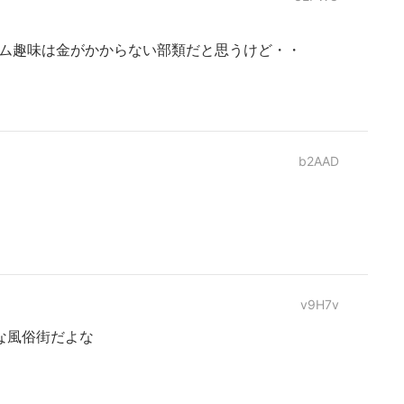
ーム趣味は金がかからない部類だと思うけど・・
b2AAD
v9H7v
な風俗街だよな