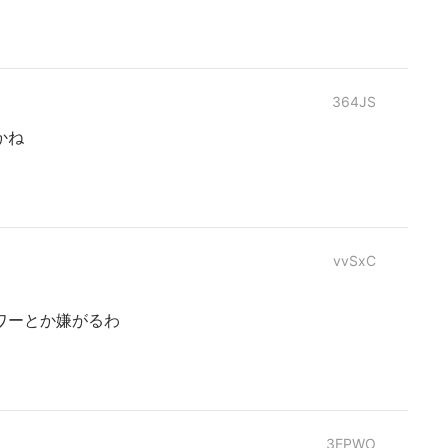
364JS
かね
vvSxC
ワーとか嫌がるわ
3EPWO