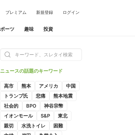
プレミアム
新規登録
ログイン
ポーツ
趣味
投資
ニュースの
話題のキーワード
高市
熊本
アメリカ
中国
トランプ氏
悲痛
熊本地震
社会的
BPO
神谷宗幣
イオンモール
S&P
東北
親切
水洗トイレ
困難