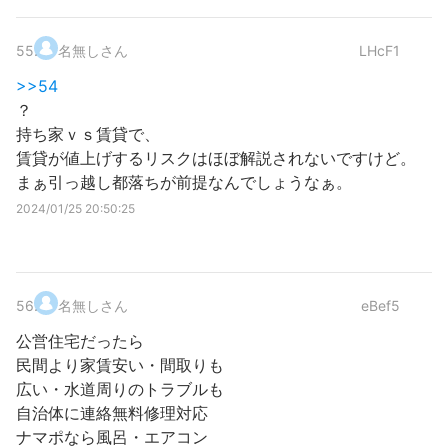
55
.
名無しさん
LHcF1
>>54
？
持ち家ｖｓ賃貸で、
賃貸が値上げするリスクはほぼ解説されないですけど。
まぁ引っ越し都落ちが前提なんでしょうなぁ。
2024/01/25 20:50:25
56
.
名無しさん
eBef5
公営住宅だったら
民間より家賃安い・間取りも
広い・水道周りのトラブルも
自治体に連絡無料修理対応
ナマポなら風呂・エアコン