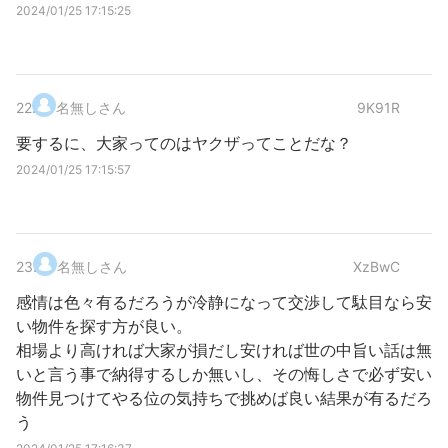
2024/01/25 17:15:25
22
.
名無しさん
9K91R
要するに、大家ってのはヤクザってことだな？
2024/01/25 17:15:57
23
.
名無しさん
XzBwC
感情は色々有るだろうが冷静になって交渉して駄目なら安
い物件を探す方が良い。
相場より高ければ大家が損だし安ければ世の中旨い話は無
いと言う事で納得するしか無いし、その悔しさで必ず安い
物件見つけてやる位の気持ちで挑めば良い結果が有るだろ
う