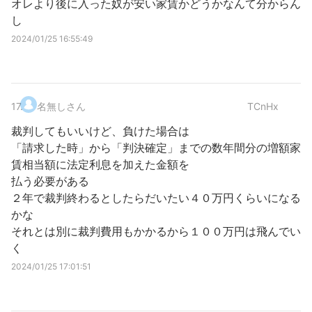
オレより後に入った奴が安い家賃かどうかなんて分からん
し
2024/01/25 16:55:49
17
.
名無しさん
TCnHx
裁判してもいいけど、負けた場合は
「請求した時」から「判決確定」までの数年間分の増額家
賃相当額に法定利息を加えた金額を
払う必要がある
２年で裁判終わるとしたらだいたい４０万円くらいになる
かな
それとは別に裁判費用もかかるから１００万円は飛んでい
く
2024/01/25 17:01:51