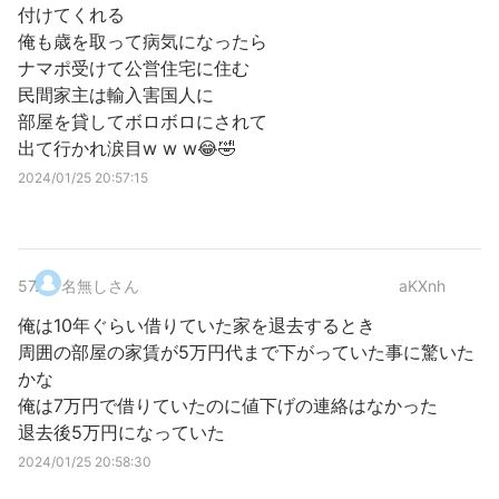
付けてくれる
俺も歳を取って病気になったら
ナマポ受けて公営住宅に住む
民間家主は輸入害国人に
部屋を貸してボロボロにされて
出て行かれ涙目w w w😂🤣
2024/01/25 20:57:15
57
.
名無しさん
aKXnh
俺は10年ぐらい借りていた家を退去するとき
周囲の部屋の家賃が5万円代まで下がっていた事に驚いた
かな
俺は7万円で借りていたのに値下げの連絡はなかった
退去後5万円になっていた
2024/01/25 20:58:30