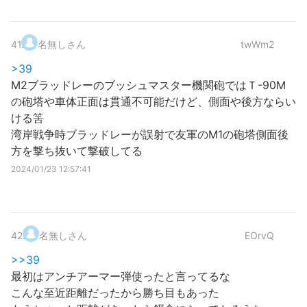
41
.
名無しさん
twWm2
>39
M2ブラッドレーのブッシュマスター機関砲ではＴ-90M
の砲塔や車体正面は貫通不可能だけど、側面や後方ならい
ける筈
湾岸戦争時ブラッドレーが誤射で友軍のM1の砲塔側面後
方を撃ち抜いて撃破してる
2024/01/23 12:57:41
42
.
名無しさん
EOrvQ
>>39
最初はアンチアーマー弾使ったと言ってるな
こんな至近距離だったから勝ち目もあった