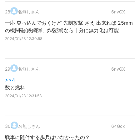
28
.
名無しさん
6nvGX
一応 突っ込んでおくけど 先制攻撃 さえ 出来れば 25mm
の機関砲(鉄鋼弾、炸裂弾)なら十分に無力化は可能
2024/01/23 12:30:58
29
.
名無しさん
6nvGX
>>4
数と燃料
2024/01/23 12:31:53
30
.
名無しさん
64Gcx
戦車に随伴する歩兵はいなかったの？