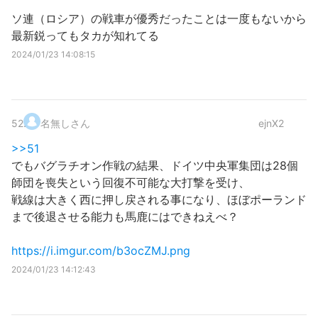
ソ連（ロシア）の戦車が優秀だったことは一度もないから
最新鋭ってもタカが知れてる
2024/01/23 14:08:15
52
.
名無しさん
ejnX2
>>51
でもバグラチオン作戦の結果、ドイツ中央軍集団は28個
師団を喪失という回復不可能な大打撃を受け、
戦線は大きく西に押し戻される事になり、ほぼポーランド
まで後退させる能力も馬鹿にはできねえべ？
https://i.imgur.com/b3ocZMJ.png
2024/01/23 14:12:43