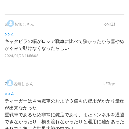
6
.
名無しさん
oNrZf
>>4
キャタピラの幅がロシア戦車に比べて狭かったから雪やぬ
かるみで動けなくなったらしい
2024/01/23 11:56:08
7
.
名無しさん
UF3gc
>>4
ティーガーは４号戦車のおよそ３倍もの費用がかかり量産
が出来なかった
重戦車であるため非常に鈍足であり、またトンネルを通過
できなかったり、橋を渡れなかったりと運用に難があった
それでも第二次世界大戦の中では