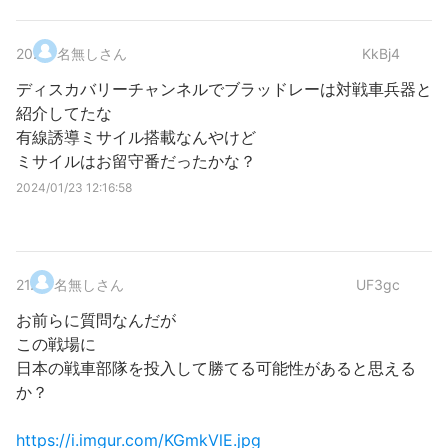
20
.
名無しさん
KkBj4
ディスカバリーチャンネルでブラッドレーは対戦車兵器と
紹介してたな
有線誘導ミサイル搭載なんやけど
ミサイルはお留守番だったかな？
2024/01/23 12:16:58
21
.
名無しさん
UF3gc
お前らに質問なんだが
この戦場に
日本の戦車部隊を投入して勝てる可能性があると思える
か？
https://i.imgur.com/KGmkVlE.jpg