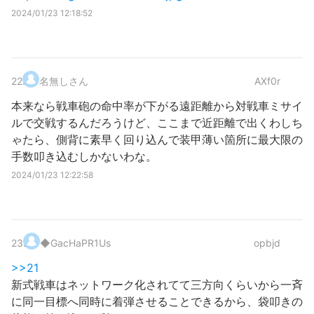
2024/01/23 12:18:52
22
.
名無しさん
AXf0r
本来なら戦車砲の命中率が下がる遠距離から対戦車ミサイ
ルで交戦するんだろうけど、ここまで近距離で出くわしち
ゃたら、側背に素早く回り込んで装甲薄い箇所に最大限の
手数叩き込むしかないわな。
2024/01/23 12:22:58
23
.
◆GacHaPR1Us
opbjd
>>21
新式戦車はネットワーク化されてて三方向くらいから一斉
に同一目標へ同時に着弾させることできるから、袋叩きの