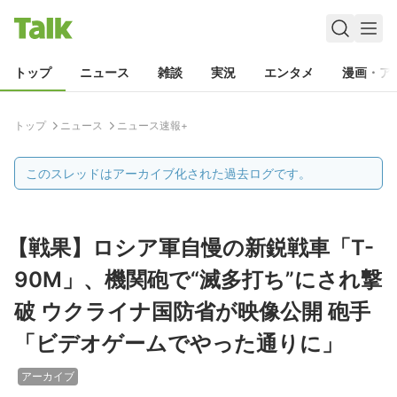
トップ
ニュース
雑談
実況
エンタメ
漫画・ア
トップ
ニュース
ニュース速報+
このスレッドはアーカイブ化された過去ログです。
【戦果】ロシア軍自慢の新鋭戦車「T-
90M」、機関砲で“滅多打ち”にされ撃
破 ウクライナ国防省が映像公開 砲手
「ビデオゲームでやった通りに」
アーカイブ