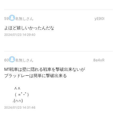
59
.
名無しさん
yE90I
よほど嬉しいかったんだな
2024/01/23 14:29:40
60
.
名無しさん
8e4xR
M1戦車は壁に隠れる戦車を撃破出来ないが
ブラッドレーは簡単に撃破出来る
∧∧
（ =ﾟ-ﾟ）
.(∩∩)
2024/01/23 14:31:46