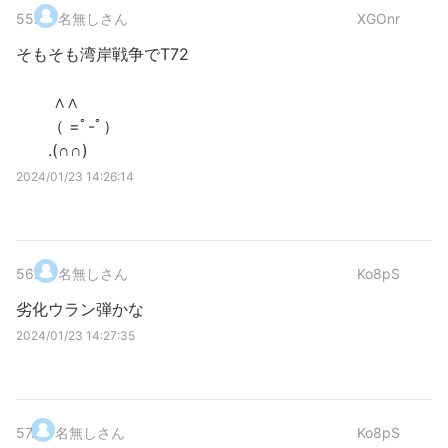
55
.
名無しさん
XGOnr
そもそも湾岸戦争でT72
∧∧
（ =ﾟ-ﾟ）
.(∩∩)
2024/01/23 14:26:14
56
.
名無しさん
Ko8pS
劣化ウラン弾かな
2024/01/23 14:27:35
57
.
名無しさん
Ko8pS