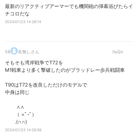
最新のリアクティブアーマーでも機関砲の弾幕浴びたらイ
チコロだな
2024/01/23 14:28:14
58
.
名無しさん
tiuQx
そもそも湾岸戦争でT72を
M1戦車より多く撃破したのがブラッドレー歩兵戦闘車
T90はT72を改良しただけのモデルで
中身は同じ
∧∧
（ =ﾟ-ﾟ）
.(∩∩)
2024/01/23 14:28:58