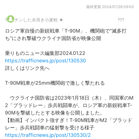
最終更新
2024/01/28 09:00
1
.
チンした水溶き小麦粉 ★
???
ロシア軍自慢の新鋭戦車「T-90M」、機関砲で“滅多打
ち”にされ撃破ウクライナ国防省が映像公開
乗りものニュース編集部2024.01.22
https://trafficnews.jp/post/130530
詳しくはリンク先へ
T-90M戦車が25mm機関砲で激しく撃たれる
ウクライナ国防省は2023年1月18日（木）、同国軍のM
2「ブラッドレー」歩兵戦闘車が、ロシア軍の新鋭戦車T-
90Mを撃破したとする映像を公開しました。
【動画】インパクト強すぎ！T-90M戦車がM2「ブラッド
レー」歩兵戦闘車の猛射撃を受ける様子
https://trafficnews.jp/post/130530/2