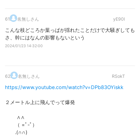
61
.
名無しさん
yE90I
こんな枝どころか葉っぱが揺れたことだけで大騒ぎしても
さ、幹にはなんの影響もないという
2024/01/23 14:32:00
62
.
名無しさん
RSokT
https://www.youtube.com/watch?v=DPb83OYiskk
２メートル上に飛んでって爆発
∧∧
（ =ﾟ-ﾟ）
.(∩∩)