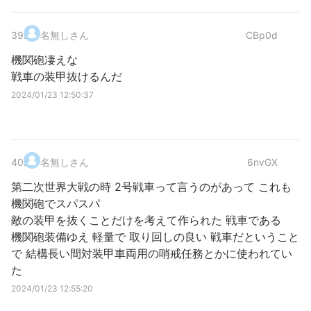
39
.
名無しさん
CBp0d
機関砲凄えな
戦車の装甲抜けるんだ
2024/01/23 12:50:37
40
.
名無しさん
6nvGX
第二次世界大戦の時 2号戦車って言うのがあって これも
機関砲でスパスパ
敵の装甲を抜くことだけを考えて作られた 戦車である
機関砲装備ゆえ 軽量で 取り回しの良い 戦車だということ
で 結構長い間対装甲車両用の哨戒任務とかに使われてい
た
2024/01/23 12:55:20