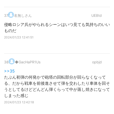
37
.
名無しさん
UE8td
侵略ロシア兵がやられるシーンはいつ見ても気持ちのいい
ものだ
2024/01/23 12:41:51
38
.
◆GacHaPR1Us
opbjd
>>35
たぶん初弾の何発かで砲塔の回転部分が回らなくなって
る、だから戦車を前後進させて弾を交わしたり車体を回そ
うとしてるけどどんどん弾くらって中が蒸し焼きになって
しまった感じ
2024/01/23 12:42:18