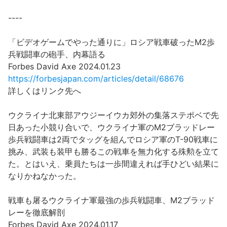
----
「ビデオゲームでやった通りに」ロシア戦車破ったM2歩
兵戦闘車の砲手、内幕語る
Forbes David Axe 2024.01.23
https://forbesjapan.com/articles/detail/68676
詳しくはリンク先へ
ウクライナ北東部アウジーイウカ郊外の集落ステポベで先
日あった小競り合いで、ウクライナ軍のM2ブラッドレー
歩兵戦闘車は2両でタッグを組んでロシア軍のT-90戦車に
挑み、武装も装甲も勝るこの戦車を無力化する殊勲を立て
た。とはいえ、乗員たちは一歩間違えれば手ひどい結果に
なりかねなかった。
戦車も屠るウクライナ軍最強の歩兵戦闘車、M2ブラッド
レーを徹底解剖
Forbes David Axe 2024.01.17