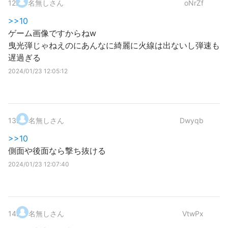
12
.
名無しさん
oNrZf
>>10
ゲーム画像ですからねw
曳光弾じゃねえのにあんなに綺麗に火線は出ないし弾速も
遅過ぎる
2024/01/23 12:05:12
13
.
名無しさん
Dwyqb
>>10
側面や後面なら撃ち抜ける
2024/01/23 12:07:40
14
.
名無しさん
VtwPx