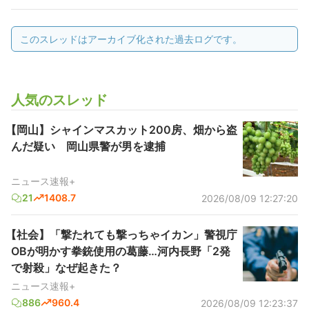
このスレッドはアーカイブ化された過去ログです。
人気のスレッド
【岡山】シャインマスカット200房、畑から盗
んだ疑い 岡山県警が男を逮捕
ニュース速報+
21
1408.7
2026/08/09 12:27:20
【社会】「撃たれても撃っちゃイカン」警視庁
OBが明かす拳銃使用の葛藤…河内長野「2発
で射殺」なぜ起きた？
ニュース速報+
886
960.4
2026/08/09 12:23:37