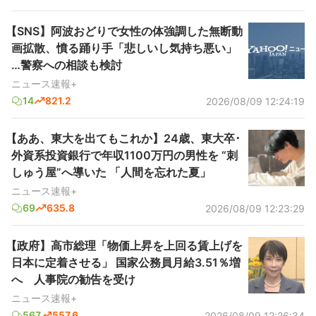
【SNS】阿波おどりで女性の体強調した無断動
画拡散、憤る踊り手「悲しいし気持ち悪い」
…警察への相談も検討
ニュース速報+
14
821.2
2026/08/09 12:24:19
【ああ、東大を出てもこれか】24歳、東大卒･
外資系投資銀行で年収1100万円の男性を “刺
しゅう屋”へ導いた 「人間を忘れた夏」
ニュース速報+
69
635.8
2026/08/09 12:23:29
【政府】高市総理「物価上昇を上回る賃上げを
日本に定着させる」 国家公務員月給3.51％増
へ 人事院の勧告を受け
ニュース速報+
567
557.6
2026/08/09 12:26:34