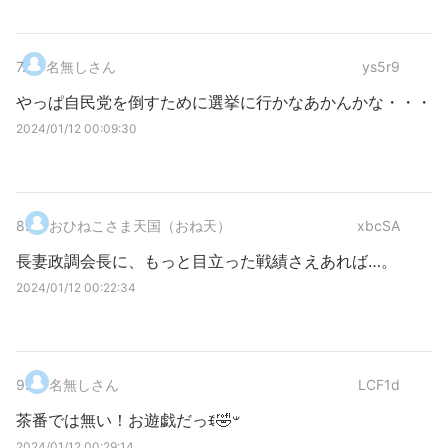
7
.
名無しさん
ys5r9
やっぱ自民党を倒すために選挙に行かなあかんかな・・・
2024/01/12 00:09:30
8
.
おひねこさま天国（おね天）
xbcSA
長妻政調会長に、もっと目立った戦績さえあれば…。
2024/01/12 00:22:34
9
.
名無しさん
LCF1d
茶番では無い！お遊戯だっꉂ🤣𐤔
2024/01/12 00:29:14