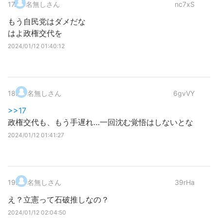
17
.
名無しさん
nc7xS
もう自民党はダメだな
はよ政権交代を
2024/01/12 01:40:12
18
.
名無しさん
6gvVY
>>17
政権交代も、もう手遅れ…一回沈む覚悟はしないとな
2024/01/12 01:41:27
19
.
名無しさん
39rHa
え？立憲って石破推しなの？
2024/01/12 02:04:50