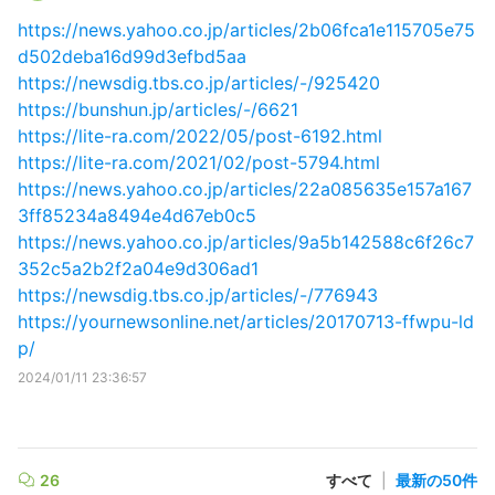
https://news.yahoo.co.jp/articles/2b06fca1e115705e75
d502deba16d99d3efbd5aa
https://newsdig.tbs.co.jp/articles/-/925420
https://bunshun.jp/articles/-/6621
https://lite-ra.com/2022/05/post-6192.html
https://lite-ra.com/2021/02/post-5794.html
https://news.yahoo.co.jp/articles/22a085635e157a167
3ff85234a8494e4d67eb0c5
https://news.yahoo.co.jp/articles/9a5b142588c6f26c7
352c5a2b2f2a04e9d306ad1
https://newsdig.tbs.co.jp/articles/-/776943
https://yournewsonline.net/articles/20170713-ffwpu-ld
p/
2024/01/11 23:36:57
26
すべて
|
最新の50件