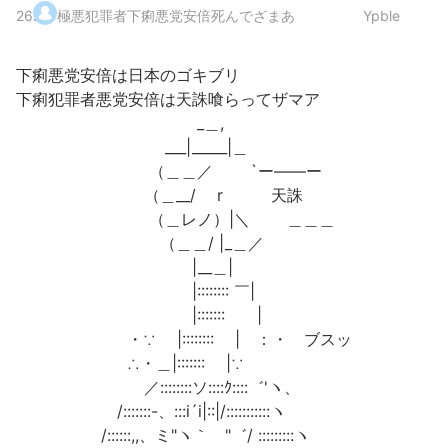
26
.
極悪犯罪者下痢悪党安倍死んでざまあ
Ypble
下痢悪党安倍は日本のゴキブリ
下痢犯罪者悪党安倍は天誅喰らってザマア
_＿,
___|_____|＿
（＿＿／ `ー――ー
（＿__/ r 天誅
（＿レノ）|＼ ＿＿＿
（＿＿/ |_＿／
|__＿|
|:::::::: ￣|
|::::::: |
・∵ |:::::::: | ：・ ブスッ
∴・＿|::::::: |∵
／::::::::ソ::::ｸ::::゛'ヽ、
/:::::::-、:::i´i|::|/:::::::::::ヽ
/::::::,,、ミ"ヽ｀ "゛/ :::::::::ヽ