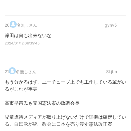
20
.
名無しさん
gynv5
岸田は何も出来ないな
2024/01/12 06:39:45
21
.
名無しさん
SLjbn
もう分かるはず。ユーチューブ上でも工作している輩がい
るがこれが事実
高市早苗氏も売国憲法案の政調会長
児童虐待メディアが取り上げないだけで証拠は確定してい
る。自民党が統一教会に日本を売り渡す憲法改正案