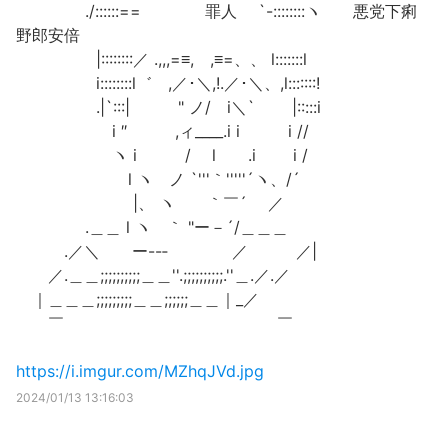
./::::::== 罪人 `-::::::::ヽ 悪党下痢
野郎安倍
|::::::::／ .,,,=≡, ,≡=、、 l:::::::l
i::::::::l゛ ,／･＼,!.／･＼、,l:::::::!
.|`:::| " ノ/ i＼` |:::::i
i ″ ,ィ____.i i i //
ヽ i / l .i i /
l ヽ ノ `'''｀'''''´ヽ、/´
|、 ヽ ｀￣´ ／
.＿＿ l ヽ ｀ "ー－´/＿＿＿
.／＼ ー--‐ ／ ／|
／.＿＿;;;;;;;;;;＿＿''.;;;;;;;;;;.''＿.／.／
｜＿＿＿;;;;;;;;;＿＿;;;;;;＿＿｜_／
￣ ￣
https://i.imgur.com/MZhqJVd.jpg
2024/01/13 13:16:03