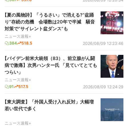
【夏の風物詩】「うるさい」で消える?“盆踊
り”存続の危機 会場数は20年で半減 騒音
対策で“サイレント盆ダンス”も
ニュース速報+
384
518.5
2026/08/09 12:23:46
【バイデン前米大統領（83）、前立腺がん闘
病で激痛】次男ハンター氏 「見ていてとても
つらい」
ニュース速報+
91
517.5
2026/08/09 12:24:29
【東大調査】「外国人受け入れ反対」大幅増
若い世代で多く
ニュース速報+