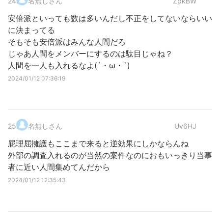
24
.
名無しさん
ZpkBW
安倍派といっても数は多いんだし不正をしてないならいい
に決まってる
そもそも安倍派はみんな人間だろ
じゃあ人間をメンバーにするのは駄目じゃね？
人間を一人も入れるなよ(´・ω・`)
2024/01/12 07:36:19
25
.
名無しさん
Uv6HJ
屁理屈擁護もここまで来ると逆効果にしかならんね
外部の調査入れるのが当然の案件なのにおもいっきり当事
者に近い人間集めてんだから
2024/01/12 12:35:43