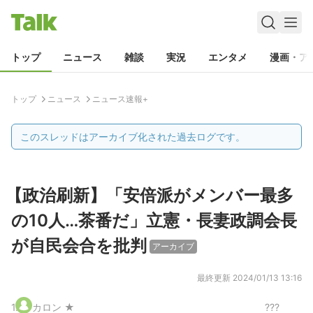
トップ
ニュース
雑談
実況
エンタメ
漫画・ア
トップ
ニュース
ニュース速報+
このスレッドはアーカイブ化された過去ログです。
【政治刷新】「安倍派がメンバー最多
の10人…茶番だ」立憲・長妻政調会長
が自民会合を批判
アーカイブ
最終更新
2024/01/13 13:16
1
.
カロン ★
???