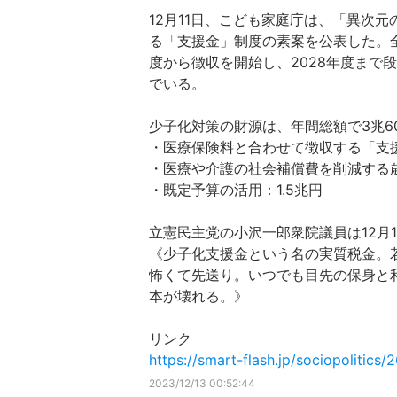
12月11日、こども家庭庁は、「異次
る「支援金」制度の素案を公表した。全
度から徴収を開始し、2028年度まで
でいる。
少子化対策の財源は、年間総額で3兆6
・医療保険料と合わせて徴収する「支
・医療や介護の社会補償費を削減する歳
・既定予算の活用：1.5兆円
立憲民主党の小沢一郎衆院議員は12月11
《少子化支援金という名の実質税金。
怖くて先送り。いつでも目先の保身と
本が壊れる。》
リンク
https://smart-flash.jp/sociopolitics/
2023/12/13 00:52:44