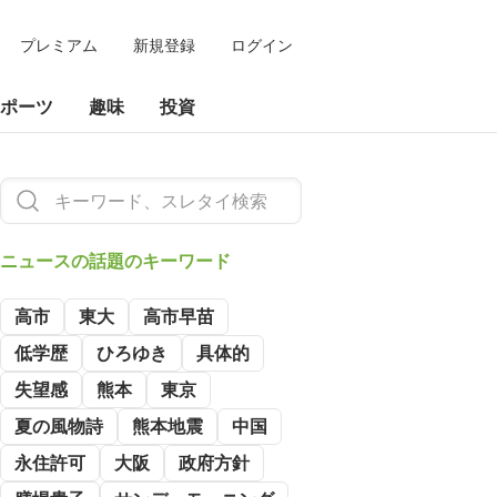
プレミアム
新規登録
ログイン
ポーツ
趣味
投資
ニュースの
話題のキーワード
高市
東大
高市早苗
低学歴
ひろゆき
具体的
失望感
熊本
東京
夏の風物詩
熊本地震
中国
永住許可
大阪
政府方針