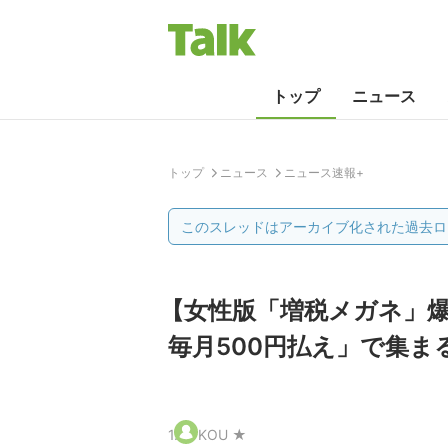
トップ
ニュース
トップ
ニュース
ニュース速報+
このスレッドはアーカイブ化された過去ロ
【女性版「増税メガネ」爆
毎月500円払え」で集ま
1
.
KOU ★