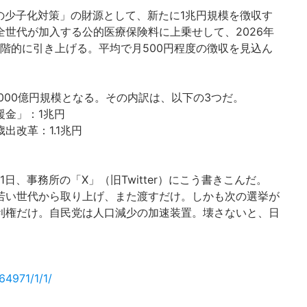
元の少子化対策」の財源として、新たに1兆円規模を徴収す
世代が加入する公的医療保険料に上乗せして、2026年
段階的に引き上げる。平均で月500円程度の徴収を見込ん
000億円規模となる。その内訳は、以下の3つだ。
援金」：1兆円
出改革：1.1兆円
日、事務所の「X」（旧Twitter）にこう書きこんだ。
若い世代から取り上げ、また渡すだけ。しかも次の選挙が
利権だけ。自民党は人口減少の加速装置。壊さないと、日
264971/1/1/