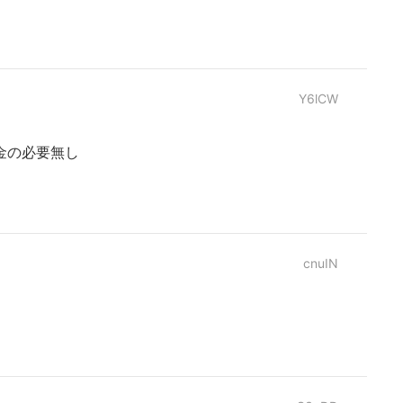
Y6lCW
金の必要無し
cnuIN