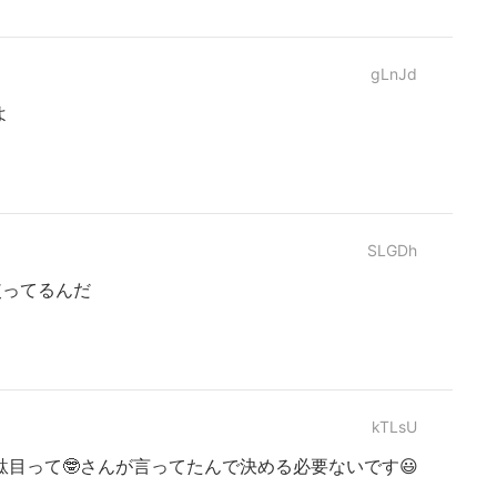
gLnJd
よ
SLGDh
使ってるんだ
kTLsU
目って🤓さんが言ってたんで決める必要ないです😃