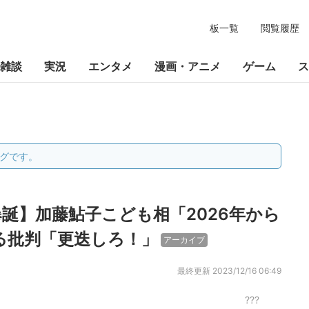
板一覧
閲覧履歴
雑談
実況
エンタメ
漫画・アニメ
ゲーム
ス
グです。
誕】加藤鮎子こども相「2026年から
る批判「更迭しろ！」
アーカイブ
最終更新
2023/12/16 06:49
???