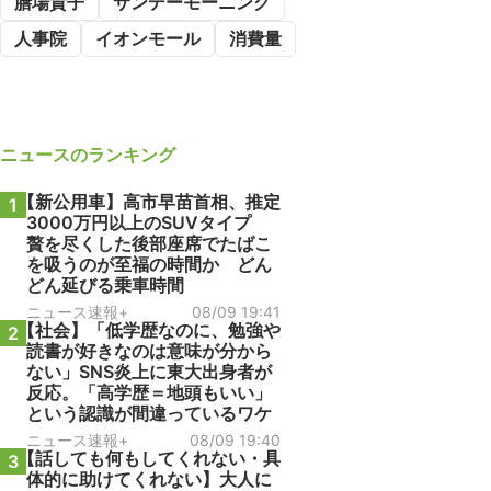
膳場貴子
サンデーモーニング
人事院
イオンモール
消費量
ニュース
のランキング
【新公用車】高市早苗首相、推定
1
3000万円以上のSUVタイプ
贅を尽くした後部座席でたばこ
を吸うのが至福の時間か どん
どん延びる乗車時間
ニュース速報+
08/09 19:41
【社会】「低学歴なのに、勉強や
2
読書が好きなのは意味が分から
ない」SNS炎上に東大出身者が
反応。「高学歴＝地頭もいい」
という認識が間違っているワケ
ニュース速報+
08/09 19:40
【話しても何もしてくれない・具
3
体的に助けてくれない】大人に