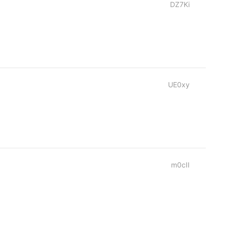
DZ7Ki
UE0xy
m0cII