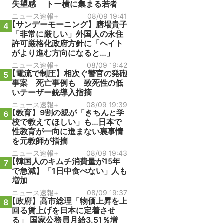
失望感 トー横に集まる若者
ニュース速報+
08/09 19:41
【サンデーモーニング】膳場貴子
4
「非常に厳しい」外国人の永住
許可厳格化政府方針に「ヘイト
がより進む方向になると…」
ニュース速報+
08/09 19:42
【電流で制圧】相次ぐ警官の発砲
5
事案 死亡事例も 致死性の低
いテーザー銃導入指摘
ニュース速報+
08/09 19:39
【教育】9割の親が「きちんと学
6
校で教えてほしい」も…日本で
性教育が一向に進まない裏事情
を元教師が指摘
ニュース速報+
08/09 19:43
【韓国人のキムチ消費量が15年
7
で急減】「1日中食べない」人も
増加
ニュース速報+
08/09 19:37
【政府】高市総理「物価上昇を上
8
回る賃上げを日本に定着させ
る」 国家公務員月給3.51％増