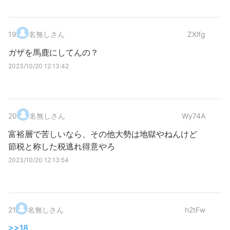
19
.
名無しさん
ZXlfg
ガザを馬鹿にしてんの？
2023/10/20 12:13:42
20
.
名無しさん
Wy74A
富裕層で苦しいなら、その他大勢は地獄やねんけど
節税と称した税逃れ得意やろ
2023/10/20 12:13:54
21
.
名無しさん
h2tFw
>>18