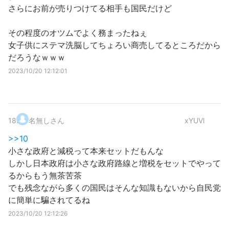
さらにお前が売りつけてる相手も国民だけど
その程度のオツムでよく務まったねぇ
女子供にステマ洗脳してちょろい商売してるところだから
だろうなｗｗｗ
2023/10/20 12:12:01
18
.
名無しさん
xYUVl
>>10
小さな政府と減税って本来セットだもんな
しかし日本政府は小さな政府路線と増税をセットでやって
るからもう無茶苦茶
でも残念ながら多くの国民はそんな知識もないから自民党
に簡単に騙されてるね
2023/10/20 12:12:26