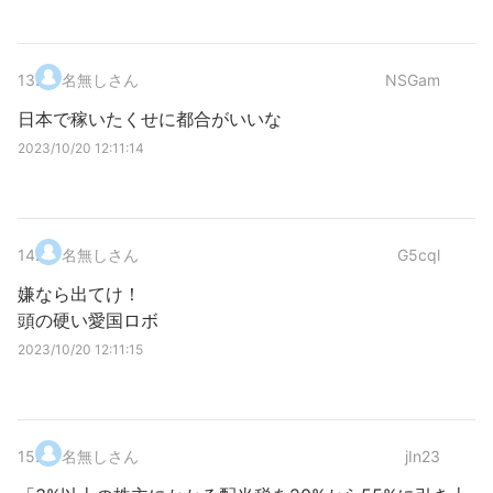
13
.
名無しさん
NSGam
日本で稼いたくせに都合がいいな
2023/10/20 12:11:14
14
.
名無しさん
G5cql
嫌なら出てけ！
頭の硬い愛国ロボ
2023/10/20 12:11:15
15
.
名無しさん
jIn23