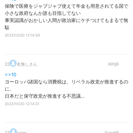
保険で医療をジャブジャブ使えて年金も用意されてる国で
小さな政府なんか誰も目指してない
事実認識がおかしい人間が政治家にケチつけてもまるで無
駄
2023/10/20 12:14:30
22
.
名無しさん
KKtj9
>>10
ヨーロッパ諸国なら消費税は、リベラル政党が推進するの
に、
日本だと保守政党が推進する不思議…
2023/10/20 12:14:31
23
.
sage
GundW