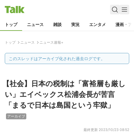
トップ
ニュース
雑談
実況
エンタメ
漫画・ア
トップ
ニュース
ニュース速報+
このスレッドはアーカイブ化された過去ログです。
【社会】日本の税制は「富裕層も厳し
い」エイベックス松浦会長が苦言
「まるで日本は島国という牢獄」
アーカイブ
最終更新
2023/10/23 08:52