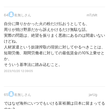
64
.
名無しさん
mTzMt
自分に降りかかった火の粉だけ払おうとしても、
周りが焼け野原だから訴えかけるだけ無駄な話。
実際の問題は、絶望を振りまく悪政にあるのは間違いない
けどね。
人材派遣という奴隷搾取の現状に対してやるべきことは、
短期労働、期間労働者に対しての最低賃金の10%上乗せと
か、
そういう基準法に踏み込むこと。
2023/10/20 12:39:05
65
.
名無しさん
jarUg
ではなぜ海外にいつでもいける富裕層は日本に留まってる