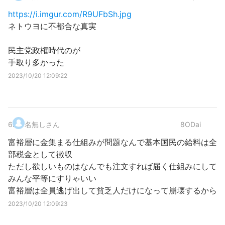
https://i.imgur.com/R9UFbSh.jpg
ネトウヨに不都合な真実
民主党政権時代のが
手取り多かった
2023/10/20 12:09:22
6
.
名無しさん
8ODai
富裕層に金集まる仕組みが問題なんで基本国民の給料は全
部税金として徴収
ただし欲しいものはなんでも注文すれば届く仕組みにして
みんな平等にすりゃいい
富裕層は全員逃げ出して貧乏人だけになって崩壊するから
2023/10/20 12:09:23