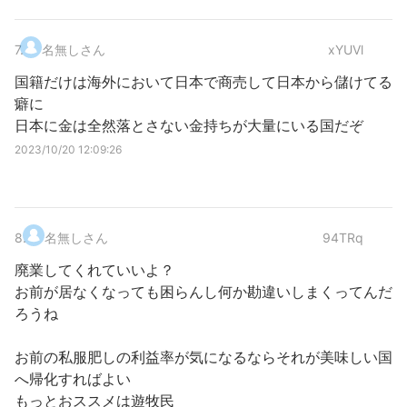
7
.
名無しさん
xYUVl
国籍だけは海外において日本で商売して日本から儲けてる
癖に
日本に金は全然落とさない金持ちが大量にいる国だぞ
2023/10/20 12:09:26
8
.
名無しさん
94TRq
廃業してくれていいよ？
お前が居なくなっても困らんし何か勘違いしまくってんだ
ろうね
お前の私服肥しの利益率が気になるならそれが美味しい国
へ帰化すればよい
もっとおススメは遊牧民