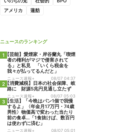
いのちの党
社会的
BPO
アメリカ
蓮舫
ニュース
のランキング
【芸能】愛煙家・岸谷蘭丸「喫煙
1
者の権利がマジで侵害されて
る」と私見 「いくら税金を
我々が払ってるんだと」
ニュース速報+
08/07 04:37
【消費減税】日本の社会保障、岐
2
路に 財源5兆円見通し立たず
ニュース速報+
08/07 05:03
【生活】「今晩はパン1個で我慢
3
するよ」〈年金月17万円・74歳
男性〉物価高で変わった当たり
前の食卓…「1食抜けば、数百円
は使わずに済む」
ニュース速報+
08/07 05:01