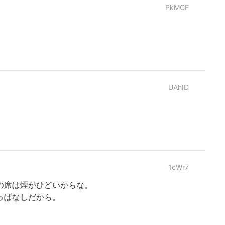
PkMCF
UAhID
1cWr7
の席は煙がひどいからな。
っぱなしだから。