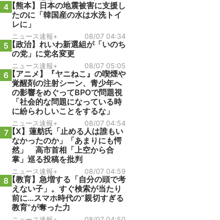
【熊本】日本の地震被害に支援し
4
たのに「韓国産の水は水洗トイ
レに」
ニュース速報+
08/07 04:34
【政治】れいわ新選組が「いのち
5
の党」に党名変更
ニュース速報+
08/07 05:05
【アニメ】『ヤニねこ』の喫煙や
6
覚醒剤の注射シーン、青少年へ
の影響をめぐってBPOで問題視
「社会的な問題になっている時
に紛らわしいことをするな」
ニュース速報+
08/07 04:54
【X】蓮舫氏「止める人は誰もい
7
なかったのか」「あまりにも愕
然」 高市首相「上空から合
掌」巡る投稿を批判
ニュース速報+
08/07 04:59
【教育】急増する「自分の頭で考
8
えない子」。すぐ検索が当たり
前に…スマホ時代の“親切すぎる
教育”が奪った力
ニュース速報+
08/07 04:50