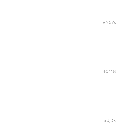
vN57s
4Q118
aUjDk