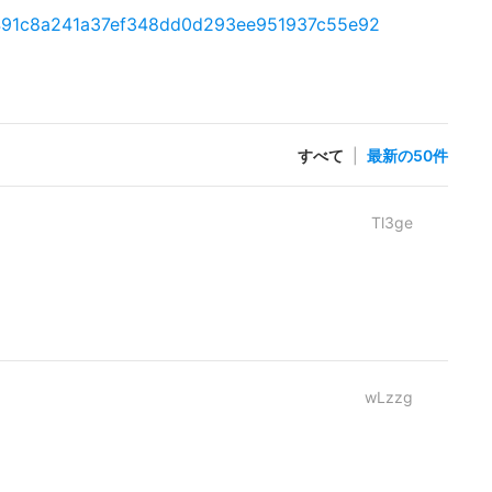
/a7491c8a241a37ef348dd0d293ee951937c55e92
すべて
|
最新の50件
Tl3ge
wLzzg