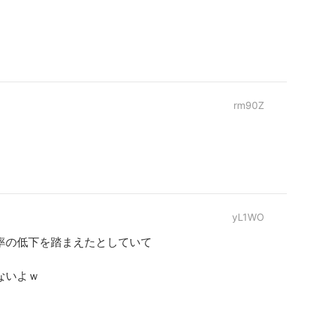
rm90Z
yL1WO
率の低下を踏まえたとしていて
ないよｗ