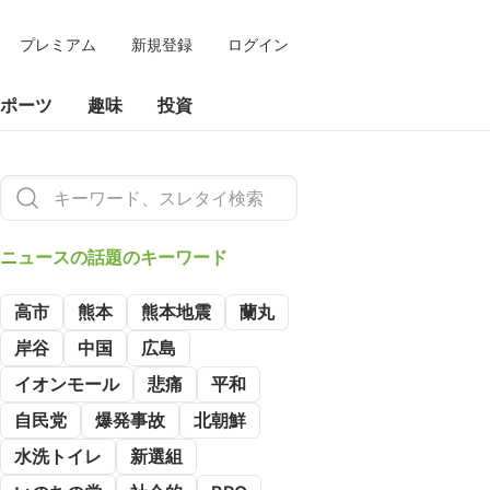
プレミアム
新規登録
ログイン
ポーツ
趣味
投資
ニュースの
話題のキーワード
高市
熊本
熊本地震
蘭丸
岸谷
中国
広島
イオンモール
悲痛
平和
自民党
爆発事故
北朝鮮
水洗トイレ
新選組