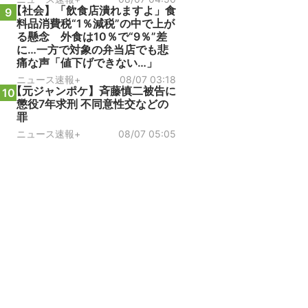
【社会】「飲食店潰れますよ」食
9
料品消費税“1％減税”の中で上が
る懸念 外食は10％で“9％”差
に…一方で対象の弁当店でも悲
痛な声「値下げできない…」
ニュース速報+
08/07 03:18
【元ジャンポケ】斉藤慎二被告に
10
懲役7年求刑 不同意性交などの
罪
ニュース速報+
08/07 05:05