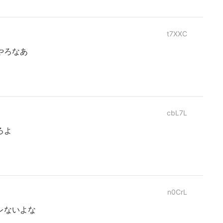
t7XXC
やろなあ
cbL7L
ろよ
n0CrL
レないよな