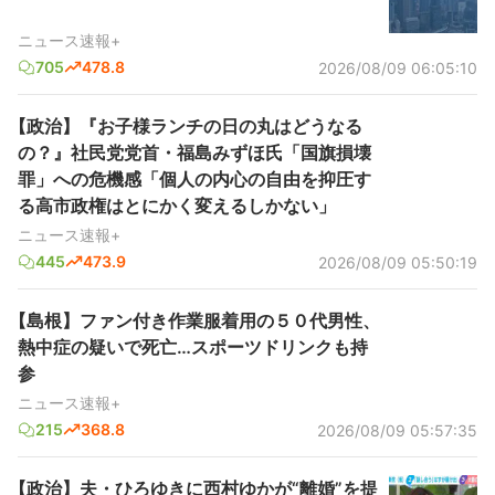
ニュース速報+
705
478.8
2026/08/09 06:05:10
【政治】『お子様ランチの日の丸はどうなる
の？』社民党党首・福島みずほ氏「国旗損壊
罪」への危機感「個人の内心の自由を抑圧す
る高市政権はとにかく変えるしかない」
ニュース速報+
445
473.9
2026/08/09 05:50:19
【島根】ファン付き作業服着用の５０代男性、
熱中症の疑いで死亡…スポーツドリンクも持
参
ニュース速報+
215
368.8
2026/08/09 05:57:35
【政治】夫・ひろゆきに西村ゆかが“離婚”を提