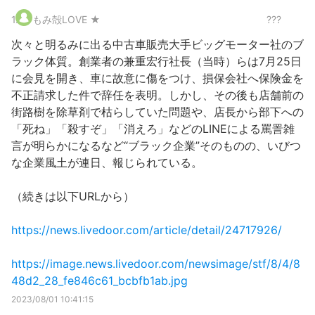
1
.
もみ殻LOVE ★
???
次々と明るみに出る中古車販売大手ビッグモーター社のブ
ラック体質。創業者の兼重宏行社長（当時）らは7月25日
に会見を開き、車に故意に傷をつけ、損保会社へ保険金を
不正請求した件で辞任を表明。しかし、その後も店舗前の
街路樹を除草剤で枯らしていた問題や、店長から部下への
「死ね」「殺すぞ」「消えろ」などのLINEによる罵詈雑
言が明らかになるなど“ブラック企業”そのものの、いびつ
な企業風土が連日、報じられている。
（続きは以下URLから）
https://news.livedoor.com/article/detail/24717926/
https://image.news.livedoor.com/newsimage/stf/8/4/8
48d2_28_fe846c61_bcbfb1ab.jpg
2023/08/01 10:41:15