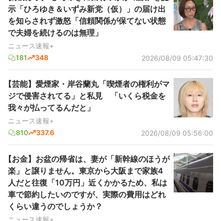
示「ひろゆき＆いずみ新党（仮）」の届け出
を知らされず激怒「信頼関係が保てない状態
で夫婦を続けるのは無理」
ニュース速報+
181
348
2026/08/09 05:47:30
【芸能】愛煙家・岸谷蘭丸「喫煙者の権利がマ
ジで侵害されてる」と私見 「いくら税金を
我々が払ってるんだと」
ニュース速報+
810
337.6
2026/08/09 05:56:00
【お金】お盆の帰省は、妻が「新幹線のほうが
楽」と譲りません。東京から大阪まで家族4
人だと往復「10万円」近くかかるため、私は
車で節約したいのですが、実際の費用はどれ
くらい違うのでしょうか？
ニュース速報+