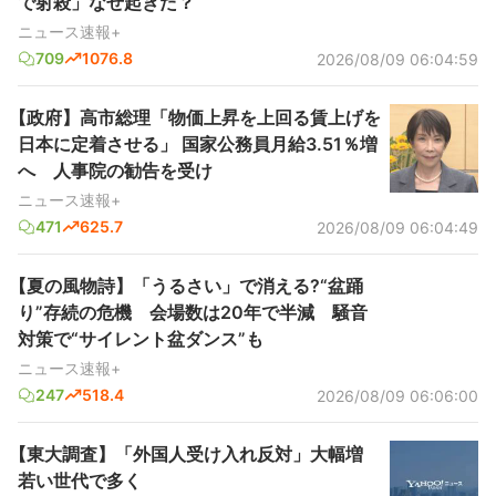
で射殺」なぜ起きた？
ニュース速報+
709
1076.8
2026/08/09 06:04:59
【政府】高市総理「物価上昇を上回る賃上げを
日本に定着させる」 国家公務員月給3.51％増
へ 人事院の勧告を受け
ニュース速報+
471
625.7
2026/08/09 06:04:49
【夏の風物詩】「うるさい」で消える?“盆踊
り”存続の危機 会場数は20年で半減 騒音
対策で“サイレント盆ダンス”も
ニュース速報+
247
518.4
2026/08/09 06:06:00
【東大調査】「外国人受け入れ反対」大幅増
若い世代で多く