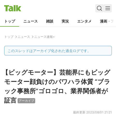
トップ
ニュース
雑談
実況
エンタメ
漫画・ア
トップ
ニュース
ニュース速報+
このスレッドはアーカイブ化された過去ログです。
【ビッグモーター】芸能界にもビッグ
モーター顔負けのパワハラ体質 “ブラ
ック事務所”ゴロゴロ、業界関係者が
証言
アーカイブ
最終更新
2023/08/01 21:21