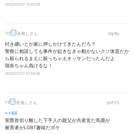
2023/07/27 12:45:29
70
.
名無しさん
rApBy
付き纏いとか家に押しかけてきたんだろ？
警察に相談しても事件が起きなきゃ動かないクソ体質だか
ら殺られるまえに殺っちゃえオッサンだったんだよ
瑠奈ちゃん負けるな！
2023/07/27 12:46:56
71
.
名無しさん
qhPZ5
>>66
実際首切り離した下手人の親父が共産党だ馬鹿が
被害者がLGBT趣味だボケ