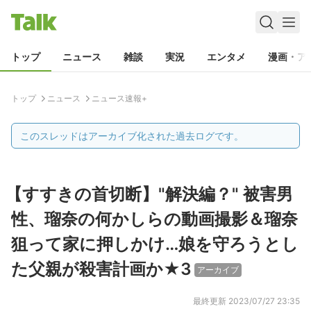
トップ
ニュース
雑談
実況
エンタメ
漫画・ア
トップ
ニュース
ニュース速報+
このスレッドはアーカイブ化された過去ログです。
【すすきの首切断】"解決編？" 被害男
性、瑠奈の何かしらの動画撮影＆瑠奈
狙って家に押しかけ…娘を守ろうとし
た父親が殺害計画か★3
アーカイブ
最終更新
2023/07/27 23:35