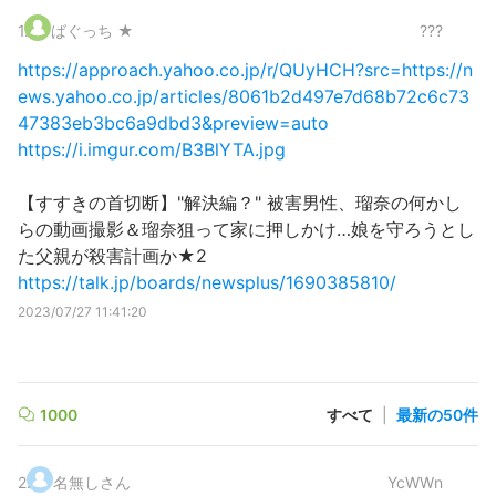
1
.
ばぐっち ★
???
https://approach.yahoo.co.jp/r/QUyHCH?src=https://n
ews.yahoo.co.jp/articles/8061b2d497e7d68b72c6c73
47383eb3bc6a9dbd3&preview=auto
https://i.imgur.com/B3BlYTA.jpg
【すすきの首切断】"解決編？" 被害男性、瑠奈の何かし
らの動画撮影＆瑠奈狙って家に押しかけ…娘を守ろうとし
た父親が殺害計画か★2
https://talk.jp/boards/newsplus/1690385810/
2023/07/27 11:41:20
1000
すべて
|
最新の50件
2
.
名無しさん
YcWWn