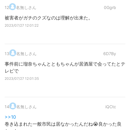
12
.
名無しさん
0Ggrb
被害者がガチのクズなのは理解が出来た。
2023/07/27 12:01:22
13
.
名無しさん
6D7By
事件前に瑠奈ちゃんとともちゃんが居酒屋で会ってたとテ
レビで
2023/07/27 12:01:35
14
.
名無しさん
iQCtc
>>10
巻き込まれた一般市民は居なかったんだね😭良かった良