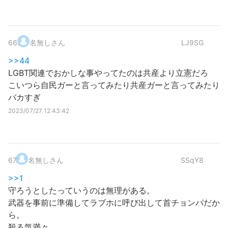
66
.
名無しさん
LJ9SG
>>44
LGBT関連でおかしな事やってたのは共産より立憲だろ
こいつら自民ガーと言ってみたり共産ガーと言ってみたり
バカすぎ
2023/07/27 12:43:42
67
.
名無しさん
SSqY8
>>1
守ろうとしたっていうのは無理がある。
武器を事前に準備してラブホに呼び出して首チョンパだか
ら。
殺る気満々