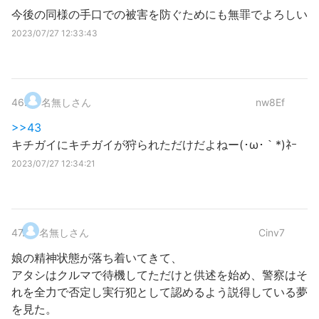
今後の同様の手口での被害を防ぐためにも無罪でよろしい
2023/07/27 12:33:43
46
.
名無しさん
nw8Ef
>>43
キチガイにキチガイが狩られただけだよねー(･ω･｀*)ﾈｰ
2023/07/27 12:34:21
47
.
名無しさん
Cinv7
娘の精神状態が落ち着いてきて、
アタシはクルマで待機してただけと供述を始め、警察はそ
れを全力で否定し実行犯として認めるよう説得している夢
を見た。