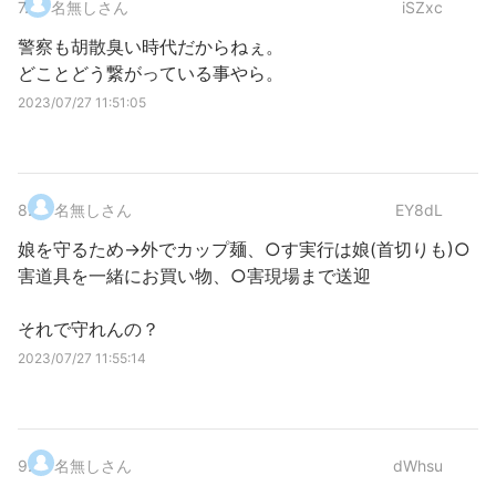
7
.
名無しさん
iSZxc
警察も胡散臭い時代だからねぇ。
どことどう繋がっている事やら。
2023/07/27 11:51:05
8
.
名無しさん
EY8dL
娘を守るため→外でカップ麺、○す実行は娘(首切りも)○
害道具を一緒にお買い物、○害現場まで送迎
それで守れんの？
2023/07/27 11:55:14
9
.
名無しさん
dWhsu