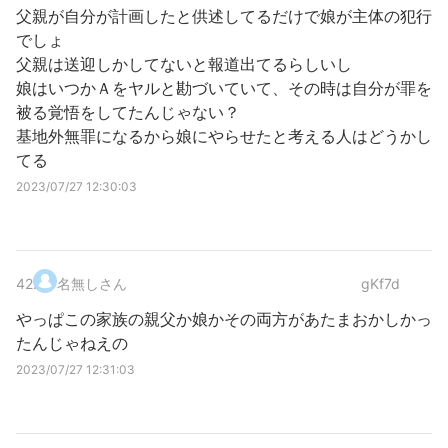
父親が自分が計画したと供述してるだけで娘が主体の犯行
でしょ
父親は送迎しかしてないと報道出てるらしいし
娘はいつかＡをヤルと勘づいていて、その時は自分が罪を
被る覚悟をしてたんじゃない？
基地外無罪になるから娘にやらせたと考える人はどうかし
てる
2023/07/27 12:30:03
42
.
名無しさん
gKf7d
やっぱこの家族の親父か娘かその両方があたまおかしかっ
たんじゃねえの
2023/07/27 12:31:03