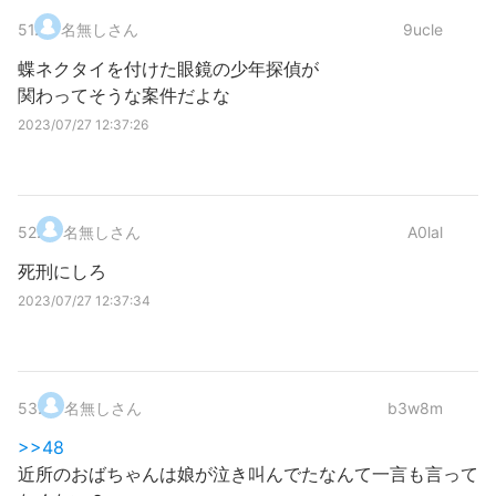
51
.
名無しさん
9ucle
蝶ネクタイを付けた眼鏡の少年探偵が
関わってそうな案件だよな
2023/07/27 12:37:26
52
.
名無しさん
A0lal
死刑にしろ
2023/07/27 12:37:34
53
.
名無しさん
b3w8m
>>48
近所のおばちゃんは娘が泣き叫んでたなんて一言も言って