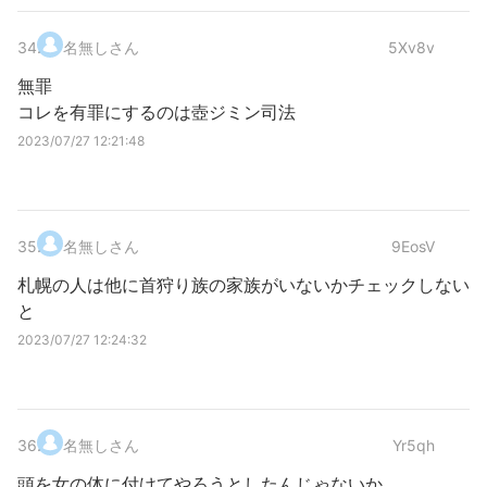
34
.
名無しさん
5Xv8v
無罪
コレを有罪にするのは壺ジミン司法
2023/07/27 12:21:48
35
.
名無しさん
9EosV
札幌の人は他に首狩り族の家族がいないかチェックしない
と
2023/07/27 12:24:32
36
.
名無しさん
Yr5qh
頭を女の体に付けてやろうとしたんじゃないか