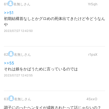
61
.
名無しさん
Yr5qh
>>51
初期結構首なしとかグロめの死体出てきたけど今どうなん
や
2023/07/27 12:42:50
62
.
名無しさん
r1psX
>>55
それは娘をかばうために言っているのでは
2023/07/27 12:42:55
63
.
名無しさん
4SxxO
調子にのったヘンタイが成敗されたって話じゃないの？