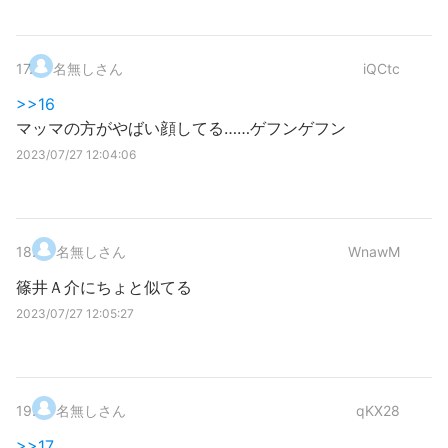
17
.
名無しさん
iQCtc
>>16
マッマの方がやばい顔してる……ゲフンゲフン
2023/07/27 12:04:06
18
.
名無しさん
WnawM
篠井Ａ介にちょと似てる
2023/07/27 12:05:27
19
.
名無しさん
qKX28
>>17