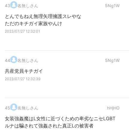
43
.
名無しさん
5Ng1W
とんでもねえ無理矢理擁護スレやな
ただのキチガイ家族やんけ
2023/07/27 12:32:01
44
.
名無しさん
5Ng1W
共産党員キチガイ
2023/07/27 12:32:39
45
.
名無しさん
hHjHO
女装強姦魔はL女性に近づくための卑劣なニセLGBT
ルナは騙されて強姦された真正Lの被害者