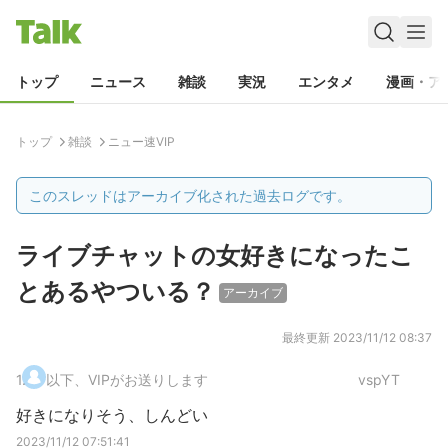
トップ
ニュース
雑談
実況
エンタメ
漫画・ア
トップ
雑談
ニュー速VIP
このスレッドはアーカイブ化された過去ログです。
ライブチャットの女好きになったこ
とあるやついる？
アーカイブ
最終更新
2023/11/12 08:37
1
.
以下、VIPがお送りします
vspYT
好きになりそう、しんどい
2023/11/12 07:51:41