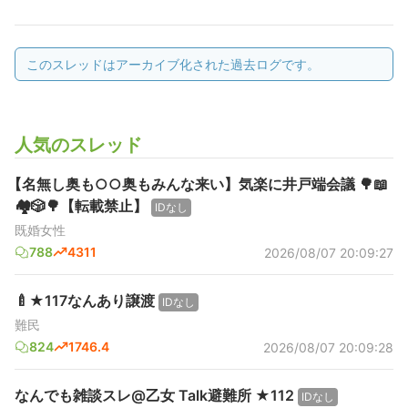
このスレッドはアーカイブ化された過去ログです。
人気のスレッド
【名無し奥も○○奥もみんな来い】気楽に井戸端会議 🌳📖
🏘️🎲🌳【転載禁止】
IDなし
既婚女性
788
4311
2026/08/07 20:09:27
🍼★117なんあり譲渡
IDなし
難民
824
1746.4
2026/08/07 20:09:28
なんでも雑談スレ@乙女 Talk避難所 ★112
IDなし