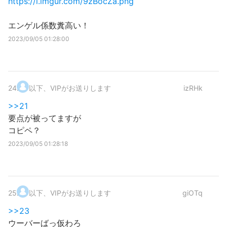
https://i.imgur.com/9zBocZa.png
エンゲル係数糞高い！
2023/09/05 01:28:00
24
.
以下、VIPがお送りします
izRHk
>>21
要点が被ってますが
コピペ？
2023/09/05 01:28:18
25
.
以下、VIPがお送りします
giOTq
>>23
ウーバーばっ仮わろ