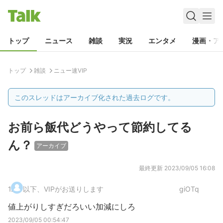
トップ
ニュース
雑談
実況
エンタメ
漫画・ア
トップ
雑談
ニュー速VIP
このスレッドはアーカイブ化された過去ログです。
お前ら飯代どうやって節約してる
ん？
アーカイブ
最終更新
2023/09/05 16:08
1
.
以下、VIPがお送りします
giOTq
値上がりしすぎだろいい加減にしろ
2023/09/05 00:54:47