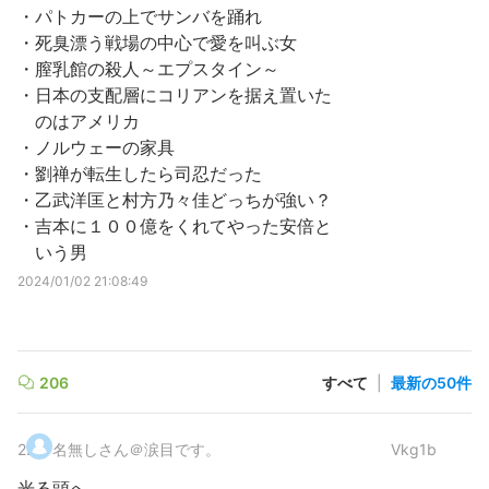
・パトカーの上でサンバを踊れ
・死臭漂う戦場の中心で愛を叫ぶ女
・膣乳館の殺人～エプスタイン～
・日本の支配層にコリアンを据え置いた
のはアメリカ
・ノルウェーの家具
・劉禅が転生したら司忍だった
・乙武洋匡と村方乃々佳どっちが強い？
・吉本に１００億をくれてやった安倍と
いう男
2024/01/02 21:08:49
206
すべて
|
最新の50件
2
.
名無しさん＠涙目です。
Vkg1b
光る頭へ