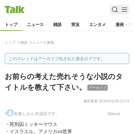
トップ
ニュース
雑談
実況
エンタメ
漫画・ア
トップ
雑談
ニュース速報
このスレッドはアーカイブ化された過去ログです。
お前らの考えた売れそうな小説のタ
イトルを教えて下さい。
アーカイブ
最終更新
2024/02/29 02:14
1
.
名無しさん＠涙目です。
Gwvul
・死刑囚ミッキーマウス
・イスラエル、アメリカvs世界