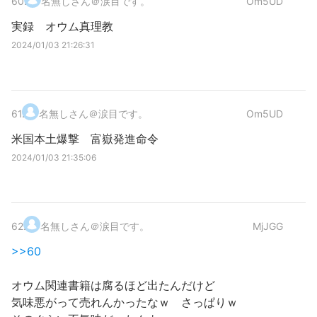
60
.
名無しさん＠涙目です。
Om5UD
実録 オウム真理教
2024/01/03 21:26:31
61
.
名無しさん＠涙目です。
Om5UD
米国本土爆撃 富嶽発進命令
2024/01/03 21:35:06
62
.
名無しさん＠涙目です。
MjJGG
>>60
オウム関連書籍は腐るほど出たんだけど
気味悪がって売れんかったなｗ さっぱりｗ