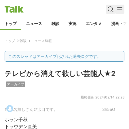
トップ
ニュース
雑談
実況
エンタメ
漫画・ア
トップ
雑談
ニュース速報
このスレッドはアーカイブ化された過去ログです。
テレビから消えて欲しい芸能人★2
アーカイブ
最終更新
2024/02/14 22:28
1
.
名無しさん＠涙目です。
3h5eQ
ホラン千秋
トラウデン直美