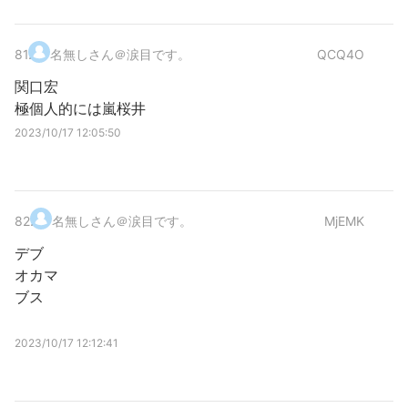
81
.
名無しさん＠涙目です。
QCQ4O
関口宏
極個人的には嵐桜井
2023/10/17 12:05:50
82
.
名無しさん＠涙目です。
MjEMK
デブ
オカマ
ブス
2023/10/17 12:12:41