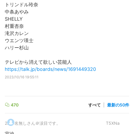
トリンドル玲奈
中条あやみ
SHELLY
村重杏奈
滝沢カレン
ウエンツ瑛士
ハリー杉山
テレビから消えて欲しい芸能人
https://talk.jp/boards/news/1691449320
2023/10/16 19:55:11
470
すべて
|
最新の50件
2
.
名無しさん＠涙目です。
T5XNa
宮迫